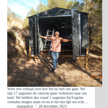
Weer een verhaal over hoe het nu met ons gaat. We
zijn 17 augustus de caravan gaan verhuizen naar ons
land. We hebben dus vanaf 1 augustus bij Engelse
vrienden mogen staan en nu is het dus tijd om echt…
naargalicie
28 december 2023