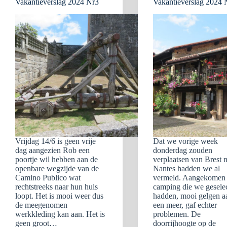
Vakantieverslag 2024 Nr3
Vakantieverslag 2024 
Vrijdag 14/6 is geen vrije
Dat we vorige week
dag aangezien Rob een
donderdag zouden
poortje wil hebben aan de
verplaatsen van Brest 
openbare wegzijde van de
Nantes hadden we al
Camino Publico wat
vermeld. Aangekomen 
rechtstreeks naar hun huis
camping die we gesele
loopt. Het is mooi weer dus
hadden, mooi gelgen a
de meegenomen
een meer, gaf echter
werkkleding kan aan. Het is
problemen. De
geen groot…
doorrijhoogte op de