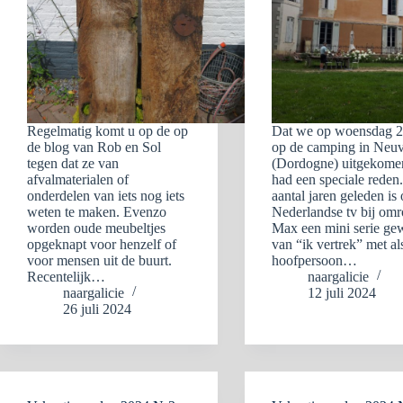
Regelmatig komt u op de op
Dat we op woensdag 2
de blog van Rob en Sol
op de camping in Neuv
tegen dat ze van
(Dordogne) uitgekomen
afvalmaterialen of
had een speciale reden
onderdelen van iets nog iets
aantal jaren geleden is
weten te maken. Evenzo
Nederlandse tv bij om
worden oude meubeltjes
Max een mini serie ge
opgeknapt voor henzelf of
van “ik vertrek” met al
voor mensen uit de buurt.
hoofpersoon…
Recentelijk…
naargalicie
naargalicie
12 juli 2024
26 juli 2024