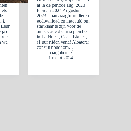
hten
af in de periode aug. 2023-
iets
februari 2024 Augustus
de
2023 – aanvraagformulieren
ijk
gedownload en ingevuld om
n Leur
startklaar te zijn voor de
rgse
ambassade die in september
aarde
in La Nucia, Costa Blanca,
n we
(1 uur rijden vanaf Albatera)
consult houdt om…
1…
naargalicie
1 maart 2024