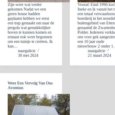
Zijn weer wat verder
Vooraf: Eind 1996 koc
gekomen Nadat we een
Ineke en ik vanuit het n
green house hadden
een totaal verwaarloos
geplaatst hebben we eerst
boerderij in het noordel
een trap gemaakt om naar de
buitengebied van Ette
pergola wat gemakkelijker
genaamd de Zwartenbe
boven te kunnen komen en
Polder. Iedereen verkl
ernaast ook weer begonnen
ons voor gek aangezie
om een tuintje te creëren. Ik
een 10 jaar oude
kan…
nieuwbouw 2 onder 
naargalicie
naargalicie
30 mei 2024
21 maart 2024
Weer Een Vervolg Van Ons
Avontuur.