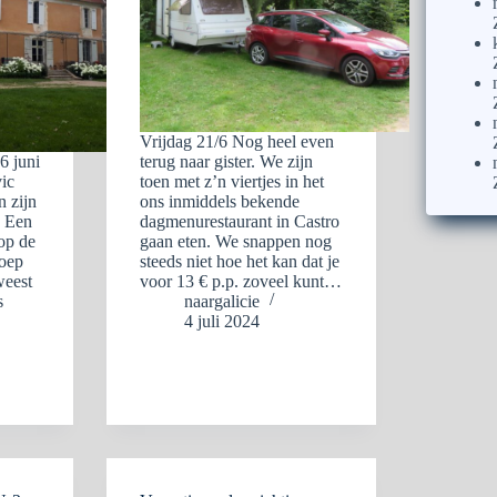
Vrijdag 21/6 Nog heel even
6 juni
terug naar gister. We zijn
ic
toen met z’n viertjes in het
 zijn
ons inmiddels bekende
. Een
dagmenurestaurant in Castro
 op de
gaan eten. We snappen nog
roep
steeds niet hoe het kan dat je
weest
voor 13 € p.p. zoveel kunt…
s
naargalicie
4 juli 2024