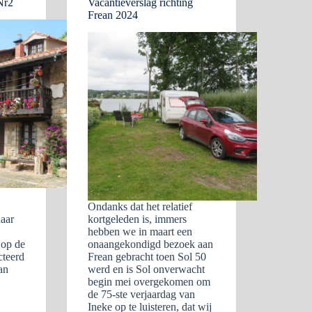
Nr2
Vacantieverslag richting
Frean 2024
Ondanks dat het relatief
naar
kortgeleden is, immers
hebben we in maart een
op de
onaangekondigd bezoek aan
cteerd
Frean gebracht toen Sol 50
an
werd en is Sol onverwacht
begin mei overgekomen om
de 75-ste verjaardag van
Ineke op te luisteren, dat wij