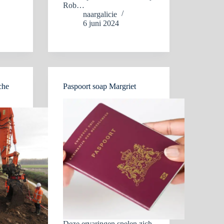
Rob…
naargalicie
6 juni 2024
che
Paspoort soap Margriet
Deze ervaringen spelen zich