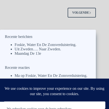
VOLGENDE
Recente berichten
Foskie, Water En De Zonsverduistering.
Uit Zweden…. Naar Zweden.
Maandag De 13e
Recente reacties
Ma
op
Foskie, Water En De Zonsverduistering.
Pa
op
Foskie, Water En De Zonsverduistering.
José
op
Foskie, Water En De Zonsverduistering.
Ben y Antoinette
op
Uit Zweden…. Naar
Zweden.
Ben y Antoinette
op
Uit Zweden…. Naar
Zweden.
We gebruiken cookies voor de beste gebruikers