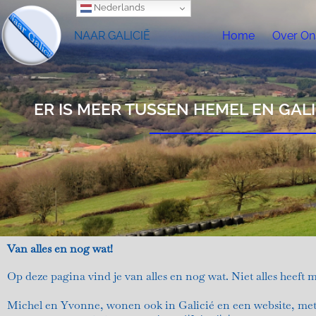
Nederlands
NAAR GALICIË
Home
Over On
ER IS MEER TUSSEN HEMEL EN GALI
Van alles en nog wat!
Op deze pagina vind je van alles en nog wat. Niet alles heeft
Michel en Yvonne, wonen ook in Galicié en een website, met 