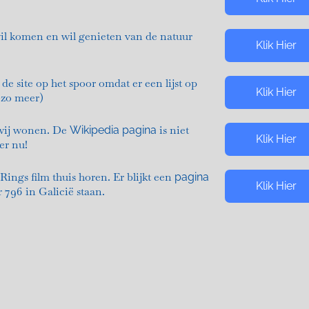
wil komen en wil genieten van de natuur
Klik Hier
de site op het spoor omdat er een lijst op
Klik Hier
n zo meer)
 wij wonen. De
is niet
Wikipedia pagina
Klik Hier
er nu!
Rings film thuis horen. Er blijkt een
pagina
Klik Hier
796 in Galicië staan.