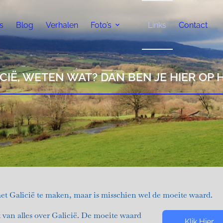
s
Blog
Verhalen
Foto’s
Links
Contact
CIË, WETEN WAT? DAN BEN JE HIER OP H
 met Galicië te maken, maar is misschien wel de moeite waard.
van alles over Galicië. De moeite waard
Klik Hier