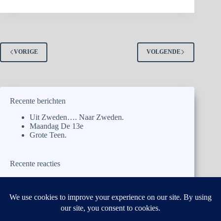
VORIGE
VOLGENDE
Recente berichten
Uit Zweden…. Naar Zweden.
Maandag De 13e
Grote Teen.
Recente reacties
naargalicie
op
Uit Zweden…. Naar Zweden.
kar.rooij@ planet.nl
op
Uit Zweden…. Naar
Zweden.
naargalicie
op
Uit Zweden…. Naar Zweden.
naargalicie
op
Uit Zweden…. Naar Zweden.