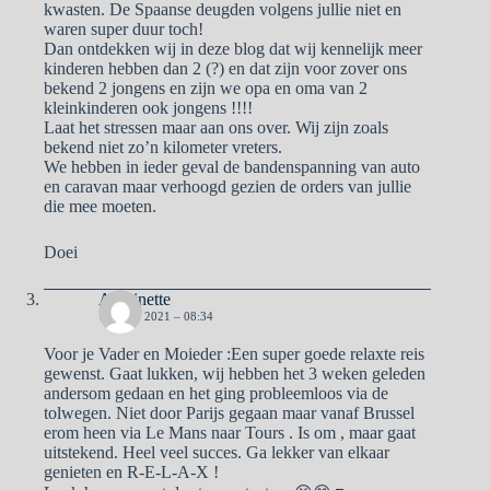
kwasten. De Spaanse deugden volgens jullie niet en
waren super duur toch!
Dan ontdekken wij in deze blog dat wij kennelijk meer
kinderen hebben dan 2 (?) en dat zijn voor zover ons
bekend 2 jongens en zijn we opa en oma van 2
kleinkinderen ook jongens !!!!
Laat het stressen maar aan ons over. Wij zijn zoals
bekend niet zo’n kilometer vreters.
We hebben in ieder geval de bandenspanning van auto
en caravan maar verhoogd gezien de orders van jullie
die mee moeten.
Doei
Antoinette
10 JUNI 2021 – 08:34
Voor je Vader en Moieder :Een super goede relaxte reis
gewenst. Gaat lukken, wij hebben het 3 weken geleden
andersom gedaan en het ging probleemloos via de
tolwegen. Niet door Parijs gegaan maar vanaf Brussel
erom heen via Le Mans naar Tours . Is om , maar gaat
uitstekend. Heel veel succes. Ga lekker van elkaar
genieten en R-E-L-A-X !