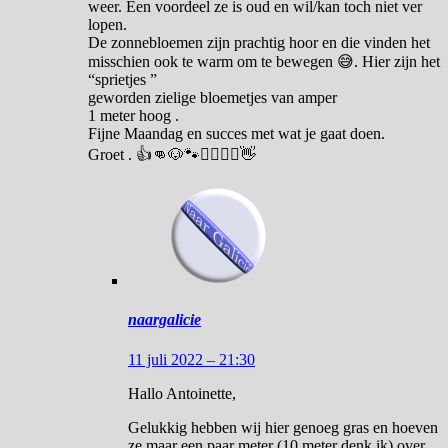
weer. Een voordeel ze is oud en wil/kan toch niet ver
lopen.
De zonnebloemen zijn prachtig hoor en die vinden het
misschien ook te warm om te bewegen 😅. Hier zijn het
“sprietjes ”
geworden zielige bloemetjes van amper
1 meter hoog .
Fijne Maandag en succes met wat je gaat doen.
Groet . 👍👊🐶🐾🙋‍♂️🙋‍♀️👋
naargalicie
11 juli 2022 – 21:30
Hallo Antoinette,
Gelukkig hebben wij hier genoeg gras en hoeven
ze maar een paar meter (10 meter denk ik) over