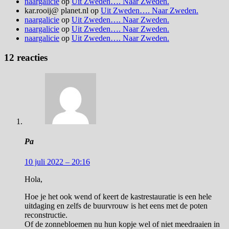
naargalicie
op
Uit Zweden…. Naar Zweden.
kar.rooij@ planet.nl
op
Uit Zweden…. Naar Zweden.
naargalicie
op
Uit Zweden…. Naar Zweden.
naargalicie
op
Uit Zweden…. Naar Zweden.
naargalicie
op
Uit Zweden…. Naar Zweden.
12 reacties
Pa
10 juli 2022 – 20:16
Hola,
Hoe je het ook wend of keert de kastrestauratie is een hele
uitdaging en zelfs de buurvrouw is het eens met de poten
reconstructie.
Of de zonnebloemen nu hun kopje wel of niet meedraaien in