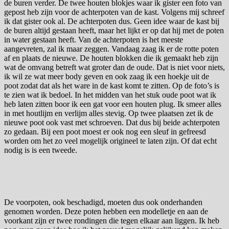
de buren verder. De twee houten blokjes waar ik gister een foto van
gepost heb zijn voor de achterpoten van de kast. Volgens mij schreef
ik dat gister ook al. De achterpoten dus. Geen idee waar de kast bij
de buren altijd gestaan heeft, maar het lijkt er op dat hij met de poten
in water gestaan heeft. Van de achterpoten is het meeste
aangevreten, zal ik maar zeggen. Vandaag zaag ik er de rotte poten
af en plaats de nieuwe. De houten blokken die ik gemaakt heb zijn
wat de omvang betreft wat groter dan de oude. Dat is niet voor niets,
ik wil ze wat meer body geven en ook zaag ik een hoekje uit de
poot zodat dat als het ware in de kast komt te zitten. Op de foto’s is
te zien wat ik bedoel. In het midden van het stuk oude poot wat ik
heb laten zitten boor ik een gat voor een houten plug. Ik smeer alles
in met houtlijm en verlijm alles stevig. Op twee plaatsen zet ik de
nieuwe poot ook vast met schroeven. Dat dus bij beide achterpoten
zo gedaan. Bij een poot moest er ook nog een sleuf in gefreesd
worden om het zo veel mogelijk origineel te laten zijn. Of dat echt
nodig is is een tweede.
De voorpoten, ook beschadigd, moeten dus ook onderhanden
genomen worden. Deze poten hebben een modelletje en aan de
voorkant zijn er twee rondingen die tegen elkaar aan liggen. Ik heb