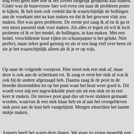
nog even geen idee hoe ik het zoveel mogelijk gelijkend kan maken.
Gister was de buurvrouw hier wel even om naar de probleem poten
te kijken. Ik heb toen ook verteld dat ik waarschijnlijk de bollingen
aan de voorkant niet na kan maken en dat ik het gewoon vlak zou
maken. Het was geen probleem. De eerste pot zaag ik af en ik ga er
een mooi passend stuk voor maken. Als alles er tegen zit wil ik toch
proberen of ik er het model, de bollingen, in kan maken. Met een
beitel, verschillende hout vijlen en schuurpapier is het gelukt. Niet
perfect, maar zeker goed genoeg en als er een laag verf over heen zit
zie je het waarschijnlijk alleen als ik je er op wijs.
Op naar de volgende voorpoot. Hier moet ook een stuk af, maar
deze is ook aan de achterkant rot. Ik zaag er eerst het stuk af wat ik
ook bij de andere afgezaagd heb. Daarna zaag ik de poot in de
breedte doormidden tot op het punt waar het hout weer goed is. Dit
wordt voor mij een ingewikkelde poot om uit een stuk en in een
keer te maken. De nieuwe poot gaat dus uit twee stukken gemaakt
worden, waarvan ik een stuk klaar heb en al aan het overgebleven
stuk poot aan de kast heb vastgelijmd. Morgen misschien het laatste
stukje maken.
Antares heeft het warm deze dagen. We gaan zo vroeg mogelijk een