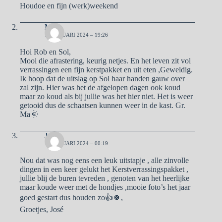
Houdoe en fijn (werk)weekend
Ma
12 JANUARI 2024 – 19:26
Hoi Rob en Sol,
Mooi die afrastering, keurig netjes. En het leven zit vol
verrassingen een fijn kerstpakket en uit eten ,Geweldig.
Ik hoop dat de uitslag op Sol haar handen gauw over
zal zijn. Hier was het de afgelopen dagen ook koud
maar zo koud als bij jullie was het hier niet. Het is weer
getooid dus de schaatsen kunnen weer in de kast. Gr.
Ma🌞
José
13 JANUARI 2024 – 00:19
Nou dat was nog eens een leuk uitstapje , alle zinvolle
dingen in een keer gelukt het Kerstverrassingspakket ,
jullie blij de buren tevreden , genoten van het heerlijke
maar koude weer met de hondjes ,mooie foto’s het jaar
goed gestart dus houden zo👍🍀,
Groetjes, José