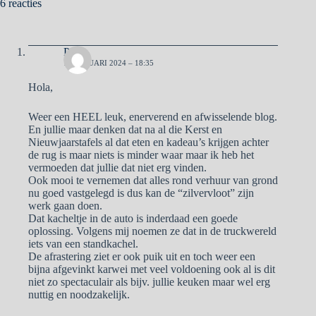
6 reacties
Pa
12 JANUARI 2024 – 18:35
Hola,
Weer een HEEL leuk, enerverend en afwisselende blog.
En jullie maar denken dat na al die Kerst en
Nieuwjaarstafels al dat eten en kadeau’s krijgen achter
de rug is maar niets is minder waar maar ik heb het
vermoeden dat jullie dat niet erg vinden.
Ook mooi te vernemen dat alles rond verhuur van grond
nu goed vastgelegd is dus kan de “zilvervloot” zijn
werk gaan doen.
Dat kacheltje in de auto is inderdaad een goede
oplossing. Volgens mij noemen ze dat in de truckwereld
iets van een standkachel.
De afrastering ziet er ook puik uit en toch weer een
bijna afgevinkt karwei met veel voldoening ook al is dit
niet zo spectaculair als bijv. jullie keuken maar wel erg
nuttig en noodzakelijk.