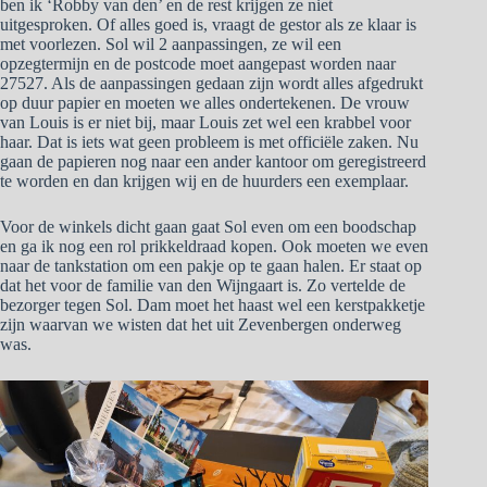
ben ik ‘Robby van den’ en de rest krijgen ze niet
uitgesproken. Of alles goed is, vraagt de gestor als ze klaar is
met voorlezen. Sol wil 2 aanpassingen, ze wil een
opzegtermijn en de postcode moet aangepast worden naar
27527. Als de aanpassingen gedaan zijn wordt alles afgedrukt
op duur papier en moeten we alles ondertekenen. De vrouw
van Louis is er niet bij, maar Louis zet wel een krabbel voor
haar. Dat is iets wat geen probleem is met officiële zaken. Nu
gaan de papieren nog naar een ander kantoor om geregistreerd
te worden en dan krijgen wij en de huurders een exemplaar.
Voor de winkels dicht gaan gaat Sol even om een boodschap
en ga ik nog een rol prikkeldraad kopen. Ook moeten we even
naar de tankstation om een pakje op te gaan halen. Er staat op
dat het voor de familie van den Wijngaart is. Zo vertelde de
bezorger tegen Sol. Dam moet het haast wel een kerstpakketje
zijn waarvan we wisten dat het uit Zevenbergen onderweg
was.