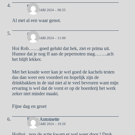
erik
13 JANUARI 2024 – 06:55
Al met al een waar genot.
aad
13 JANUARI 2024 – 11:09
Hoi Rob…….goed gelukt dat hek, ziet er prima uit.
Humor dat je nog ff aan de pepernoten mag……..ach
het blijft lekker.
Met het koude weer kan je wel goed de kachels testen
das dan weer een voordeel en hopelijk zijn de
drinkbakken in de stal niet al te veel bevroren want mijn
ervaring is wel dat de vorst er op de boerderij het werk
zeker niet minder maakt.
Fijne dag en groet
Ben y Antoinette
14 JANUARI 2024 – 19:20
Hoihoi , nou de actie kwam er wel weer door ! Druk ,