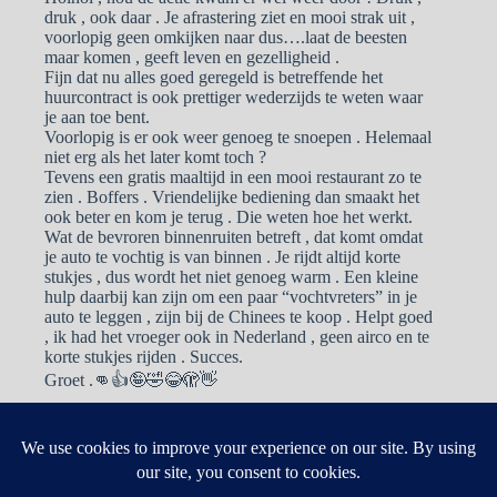
druk , ook daar . Je afrastering ziet en mooi strak uit ,
voorlopig geen omkijken naar dus….laat de beesten
maar komen , geeft leven en gezelligheid .
Fijn dat nu alles goed geregeld is betreffende het
huurcontract is ook prettiger wederzijds te weten waar
je aan toe bent.
Voorlopig is er ook weer genoeg te snoepen . Helemaal
niet erg als het later komt toch ?
Tevens een gratis maaltijd in een mooi restaurant zo te
zien . Boffers . Vriendelijke bediening dan smaakt het
ook beter en kom je terug . Die weten hoe het werkt.
Wat de bevroren binnenruiten betreft , dat komt omdat
je auto te vochtig is van binnen . Je rijdt altijd korte
stukjes , dus wordt het niet genoeg warm . Een kleine
hulp daarbij kan zijn om een paar “vochtvreters” in je
auto te leggen , zijn bij de Chinees te koop . Helpt goed
, ik had het vroeger ook in Nederland , geen airco en te
korte stukjes rijden . Succes.
Groet .👊👍🤪🤣😂🫣👋
Reacties zijn gesloten.