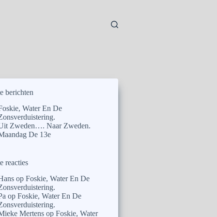
e berichten
Foskie, Water En De
Zonsverduistering.
Uit Zweden…. Naar Zweden.
Maandag De 13e
e reacties
Hans
op
Foskie, Water En De
Zonsverduistering.
Pa
op
Foskie, Water En De
Zonsverduistering.
Mieke Mertens
op
Foskie, Water