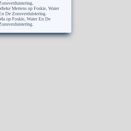
Zonsverduistering.
Mieke Mertens
op
Foskie, Water
En De Zonsverduistering.
Ma
op
Foskie, Water En De
Zonsverduistering.