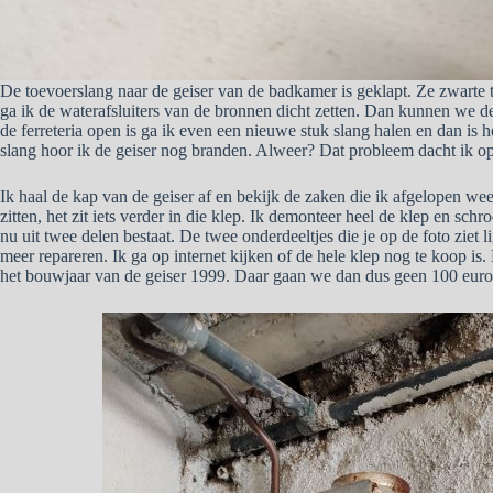
De toevoerslang naar de geiser van de badkamer is geklapt. Ze zwarte t
ga ik de waterafsluiters van de bronnen dicht zetten. Dan kunnen we 
de ferreteria open is ga ik even een nieuwe stuk slang halen en dan is h
slang hoor ik de geiser nog branden. Alweer? Dat probleem dacht ik op
Ik haal de kap van de geiser af en bekijk de zaken die ik afgelopen we
zitten, het zit iets verder in die klep. Ik demonteer heel de klep en sch
nu uit twee delen bestaat. De twee onderdeeltjes die je op de foto ziet l
meer repareren. Ik ga op internet kijken of de hele klep nog te koop is
het bouwjaar van de geiser 1999. Daar gaan we dan dus geen 100 euro