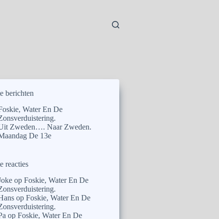
e berichten
Foskie, Water En De
Zonsverduistering.
Uit Zweden…. Naar Zweden.
Maandag De 13e
e reacties
Joke
op
Foskie, Water En De
Zonsverduistering.
Hans
op
Foskie, Water En De
Zonsverduistering.
Pa
op
Foskie, Water En De