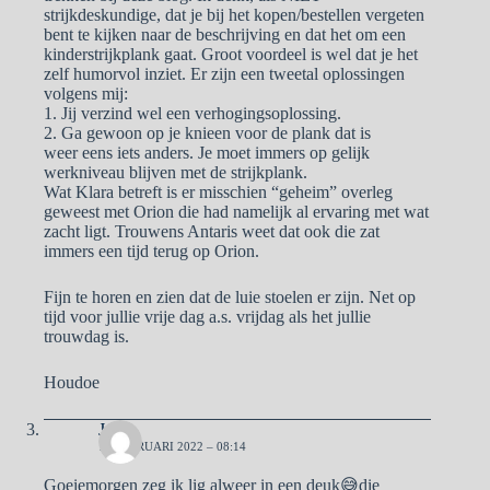
strijkdeskundige, dat je bij het kopen/bestellen vergeten
bent te kijken naar de beschrijving en dat het om een
kinderstrijkplank gaat. Groot voordeel is wel dat je het
zelf humorvol inziet. Er zijn een tweetal oplossingen
volgens mij:
1. Jij verzind wel een verhogingsoplossing.
2. Ga gewoon op je knieen voor de plank dat is
weer eens iets anders. Je moet immers op gelijk
werkniveau blijven met de strijkplank.
Wat Klara betreft is er misschien “geheim” overleg
geweest met Orion die had namelijk al ervaring met wat
zacht ligt. Trouwens Antaris weet dat ook die zat
immers een tijd terug op Orion.
Fijn te horen en zien dat de luie stoelen er zijn. Net op
tijd voor jullie vrije dag a.s. vrijdag als het jullie
trouwdag is.
Houdoe
José
10 FEBRUARI 2022 – 08:14
Goeiemorgen zeg ik lig alweer in een deuk😅die