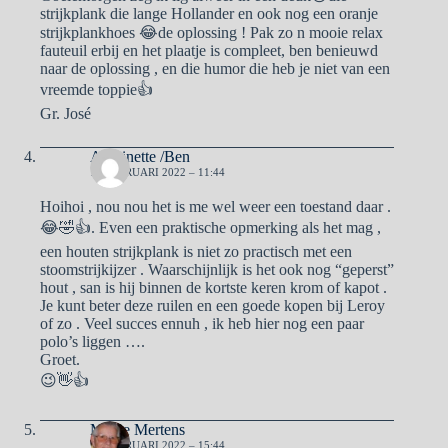
strijkplank die lange Hollander en ook nog een oranje
strijkplankhoes 😂de oplossing ! Pak zo n mooie relax
fauteuil erbij en het plaatje is compleet, ben benieuwd
naar de oplossing , en die humor die heb je niet van een
vreemde toppie👍
Gr. José
Antoinette /Ben
10 FEBRUARI 2022 – 11:44
Hoihoi , nou nou het is me wel weer een toestand daar .
😂🤣👍. Even een praktische opmerking als het mag ,
een houten strijkplank is niet zo practisch met een
stoomstrijkijzer . Waarschijnlijk is het ook nog “geperst”
hout , san is hij binnen de kortste keren krom of kapot .
Je kunt beter deze ruilen en een goede kopen bij Leroy
of zo . Veel succes ennuh , ik heb hier nog een paar
polo’s liggen ….
Groet.
😉👋👍
Mieke Mertens
10 FEBRUARI 2022 – 15:44