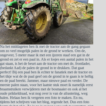
Na het middageten ben ik met de tractor aan de gang gegaan
om zo veel mogelijk palen in de grond te werken. Om de,
ongeveer, 5 meter maar ik met een ijzeren staaf een gat in de
grond en zet er een paal in. Als er losjes een aantal palen in het
gat staan, is het de beurt aan de tractor om met de, frontlader,
(bedankt Aad) de palen de grond in te drukken. Dat gaat
perfect! Bij een paal ben ik echter te fanatiek met de tractor en
het tikje wat de de paal geef om de grond in te gaan is te heftig
en de paal breekt. Jammer, maar nieuwe paal en verder. De
meeste palen staan, voor het laatste stuk moet ik namelijk eerst
braamstruiken verwijderen met de bosmaaier en ook al het
oude prikkeldraad, wat nog over is van de afrastering, weg
halen. Helaas ben ik vergeten een foto te maken. En nu,
tijdens het schrijven van het blog, regende het. Dus een foto