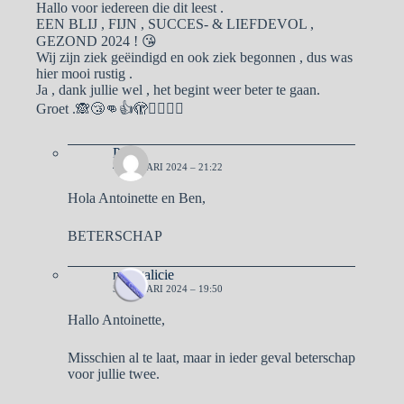
Hallo voor iedereen die dit leest .
EEN BLIJ , FIJN , SUCCES- & LIEFDEVOL ,
GEZOND 2024 ! 😘
Wij zijn ziek geëindigd en ook ziek begonnen , dus was
hier mooi rustig .
Ja , dank jullie wel , het begint weer beter te gaan.
Groet .🙈😴👊👍🫣🙋‍♀️🙋‍♂️
Pa
4 JANUARI 2024 – 21:22
Hola Antoinette en Ben,
BETERSCHAP
naargalicie
5 JANUARI 2024 – 19:50
Hallo Antoinette,
Misschien al te laat, maar in ieder geval beterschap
voor jullie twee.