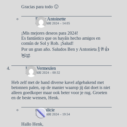
Gracias para todo 🙂
Ben y Antoinette
6 JANUARI 2024 – 14:05
¡Mis mejores deseos para 2024!
Es fantástico que os hayáis hecho amigos en
común de Sol y Rob. ¡Salud!
Por un gran año. Saludos Ben y Antonieta 🍾🥂👍
👋🤣
Henk Vermeulen
3 JANUARI 2024 – 00:32
Heb zelf met de hand diverse kavel afgebakend met
betonnen palen, op de manier waarop jij dat doet is niet
alleen goedkoper maar ook beter voor je rug. Groeten
en de beste wensen, Henk.
naargalicie
5 JANUARI 2024 – 19:54
Hallo Henk,