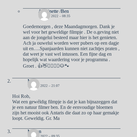
Antoinette /Ben
13 JUNI 2022 – 08:35
Goedemorgen , deze Maandagmorgen. Dank je
wel voor het geweldige filmpje . De o.geving niet
aan de jongelui besteed maar hier is het genieten.
Ach ja ouwelui worden weer pubers op een dagje
uit en….Spanjaarden kunnen niet zachtjes praten ,
dat weet je vast wel intussen. Een fijne dag en
hopelijk wat waardering voor je programma .
Groet . 👍👋🙋‍♀️🙋‍♂️🐶🐾
Ma
12 JUNI 2022 – 21:07
Hoi Rob,
Wat een gewéldig filmpje is dat je kan bijnazeggen dat
je een natuur filmer ben. En de eenvoudige bloemen
zijn het mooist ook Antaris die daat zo op haar gemakje
loopt. Geweldig. Gr. Ma
Marian
13 JUNI 2022 – 09:35