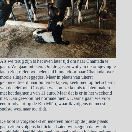
Als we terug zijn is het even later tijd om naar Chantada te
gaan. We gaan uit eten. Om de gasten wat van de omgeving te
laten zien rijden we helemaal binnendoor naar Chantada over
mooie slingerweggetjes. Maar in plaats van uiterst
geconcentreerd naar buiten te kijken, keek men op het scherm
van de telefoon. Ons plan was om ze kennis te laten maken
met het dagmenu van 11 euro. Maar dat is er in het weekend
niet. Dan gewoon het normale menu. Daarna gaan we voor
een rondvaart op de Rio Miño, waar ik volgens de meest
snelste weg naar toe rijdt.
De boot is volgeboekt en iedereen moet op de juiste plaats
gaan zitten volgens het ticket. Laten we zeggen dat wij de
gemiddelde leeftijd niet heel erg veel omlaag hebben gekregen