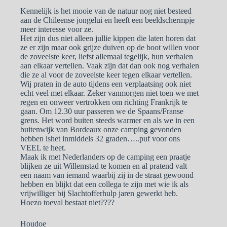
Kennelijk is het mooie van de natuur nog niet besteed
aan de Chileense jongelui en heeft een beeldschermpje
meer interesse voor ze.
Het zijn dus niet alleen jullie kippen die laten horen dat
ze er zijn maar ook grijze duiven op de boot willen voor
de zoveelste keer, liefst allemaal tegelijk, hun verhalen
aan elkaar vertellen. Vaak zijn dat dan ook nog verhalen
die ze al voor de zoveelste keer tegen elkaar vertellen.
Wij praten in de auto tijdens een verplaatsing ook niet
echt veel met elkaar. Zeker vanmorgen niet toen we met
regen en onweer vertrokken om richting Frankrijk te
gaan. Om 12.30 uur passeren we de Spaans/Franse
grens. Het word buiten steeds warmer en als we in een
buitenwijk van Bordeaux onze camping gevonden
hebben ishet inmiddels 32 graden…..puf voor ons
VEEL te heet.
Maak ik met Nederlanders op de camping een praatje
blijken ze uit Willemstad te komen en al pratend valt
een naam van iemand waarbij zij in de straat gewoond
hebben en blijkt dat een collega te zijn met wie ik als
vrijwilliger bij Slachtofferhulp jaren gewerkt heb.
Hoezo toeval bestaat niet????
Houdoe