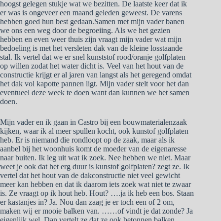
hoogst gelegen stukje wat we bezitten. De laatste keer dat ik
er was is ongeveer een maand geleden geweest. De varens
hebben goed hun best gedaan.Samen met mijn vader banen
we ons een weg door de begroeiing. Als we het gezien
hebben en even weer thuis zijn vraagt mijn vader wat mijn
bedoeling is met het versleten dak van de kleine losstaande
stal. Ik vertel dat we er snel kunststof rood/oranje golfplaten
op willen zodat het water dicht is. Veel van het hout van de
constructie krijgt er al jaren van langst als het geregend omdat
het dak vol kapotte pannen ligt. Mijn vader stelt voor het dan
eventueel deze week te doen want dan kunnen we het samen
doen.
Mijn vader en ik gaan in Castro bij een bouwmaterialenzaak
kijken, waar ik al meer spullen kocht, ook kunstof golfplaten
heb. Er is niemand die rondloopt op de zaak, maar als ik
aanbel bij het woonhuis komt de moeder van de eigenaresse
naar buiten. Ik leg uit wat ik zoek. Nee hebben we niet. Maar
weet je ook dat het erg duur is kunstof golfplaten? zegt ze. Ik
vertel dat het hout van de dakconstructie niet veel gewicht
meer kan hebben en dat ik daarom iets zoek wat niet te zwaar
is. Ze vraagt op ik hout heb. Hout? ….ja ik heb een bos. Staan
er kastanjes in? Ja. Nou dan zaag je er toch een of 2 om,
maken wij er mooie balken van. ……of vindt je dat zonde? Ja
eigenlijk wel. Dan vertelt ze dat ze ook betonnen balken