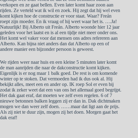
verkopen en ze gaat bellen. Even later komt haar zoon aan
rijden. Ze verteld wat ik wil en zoek. Hij zegt dat hij wel even
komt kijken hoe de constructie er voor staat. Waar? Freán
roept zijn moeder. En ik vraag of hij weet waar het is. ….Ja!
Natuurlijk! Bij Alberto uit Freán. Alberto woonde hier 12 jaar
geleden voor het laatst en is al een tijdje niet meer onder ons.
Het komt wel vaker voor dat mensen ons adres refereren aan
Alberto. Kan bijna niet anders dan dat Alberto op een of
andere manier een bijzonder persoon is geweest.
We rijden weer naar huis en een kleine 5 minuten later komt
de man aanrijden die naar de dakconstructie komt kijken.
Eigenlijk is er nog maar 1 balk goed. De rest is om komende
winter op te stoken. Dat vermoeden had ik dus ook al. Hij
bekijkt alles, meet een en ander op. IK roep Sol er even bij
zodat ik zeker weet dat een van ons het allemaal goed begrijpt.
Het dak gaat eraf, dat moeten we zelf even regelen. 6 of 7
nieuwe betonnen balken leggen zij er dan in. Dak dichtmaken
mogen we dan weer zelf doen. ……maar dat ligt aan de prijs.
Als zij niet te duur zijn, mogen zij het doen. Morgen gaat het
dak eraf!