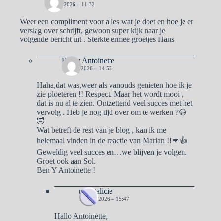
12 MEI 2026 – 11:32
Weer een compliment voor alles wat je doet en hoe je er
verslag over schrijft, gewoon super kijk naar je
volgende bericht uit . Sterkte ermee groetjes Hans
Ben y Antoinette
12 MEI 2026 – 14:55
Haha,dat was,weer als vanouds genieten hoe ik je
zie ploeteren !! Respect. Maar het wordt mooi ,
dat is nu al te zien. Ontzettend veel succes met het
vervolg . Heb je nog tijd over om te werken ?😃
🤣
Wat betreft de rest van je blog , kan ik me
helemaal vinden in de reactie van Marian !!👊👍
Geweldig veel succes en…we blijven je volgen.
Groet ook aan Sol.
Ben Y Antoinette !
naargalicie
15 MEI 2026 – 15:47
Hallo Antoinette,