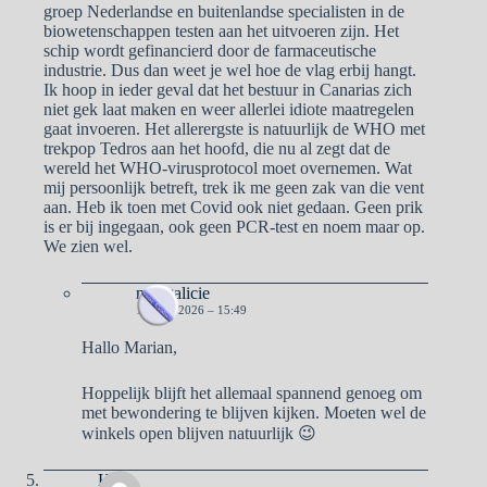
groep Nederlandse en buitenlandse specialisten in de
biowetenschappen testen aan het uitvoeren zijn. Het
schip wordt gefinancierd door de farmaceutische
industrie. Dus dan weet je wel hoe de vlag erbij hangt.
Ik hoop in ieder geval dat het bestuur in Canarias zich
niet gek laat maken en weer allerlei idiote maatregelen
gaat invoeren. Het allerergste is natuurlijk de WHO met
trekpop Tedros aan het hoofd, die nu al zegt dat de
wereld het WHO-virusprotocol moet overnemen. Wat
mij persoonlijk betreft, trek ik me geen zak van die vent
aan. Heb ik toen met Covid ook niet gedaan. Geen prik
is er bij ingegaan, ook geen PCR-test en noem maar op.
We zien wel.
naargalicie
15 MEI 2026 – 15:49
Hallo Marian,
Hoppelijk blijft het allemaal spannend genoeg om
met bewondering te blijven kijken. Moeten wel de
winkels open blijven natuurlijk 😉
Hans