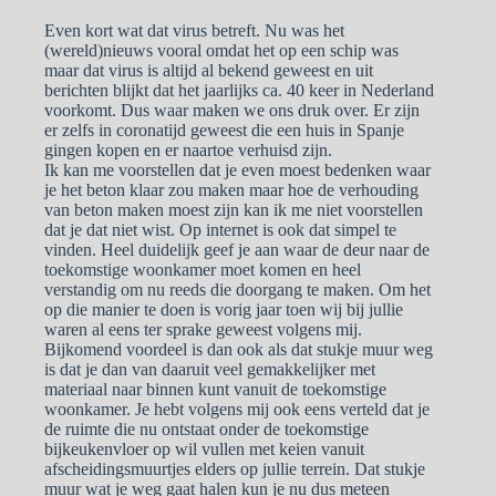
Even kort wat dat virus betreft. Nu was het
(wereld)nieuws vooral omdat het op een schip was
maar dat virus is altijd al bekend geweest en uit
berichten blijkt dat het jaarlijks ca. 40 keer in Nederland
voorkomt. Dus waar maken we ons druk over. Er zijn
er zelfs in coronatijd geweest die een huis in Spanje
gingen kopen en er naartoe verhuisd zijn.
Ik kan me voorstellen dat je even moest bedenken waar
je het beton klaar zou maken maar hoe de verhouding
van beton maken moest zijn kan ik me niet voorstellen
dat je dat niet wist. Op internet is ook dat simpel te
vinden. Heel duidelijk geef je aan waar de deur naar de
toekomstige woonkamer moet komen en heel
verstandig om nu reeds die doorgang te maken. Om het
op die manier te doen is vorig jaar toen wij bij jullie
waren al eens ter sprake geweest volgens mij.
Bijkomend voordeel is dan ook als dat stukje muur weg
is dat je dan van daaruit veel gemakkelijker met
materiaal naar binnen kunt vanuit de toekomstige
woonkamer. Je hebt volgens mij ook eens verteld dat je
de ruimte die nu ontstaat onder de toekomstige
bijkeukenvloer op wil vullen met keien vanuit
afscheidingsmuurtjes elders op jullie terrein. Dat stukje
muur wat je weg gaat halen kun je nu dus meteen