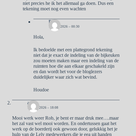
niet precies he ik het allemaal ga doen. Dus een
tekening moet nog even wachten
Pa
19 MEI 2026 – 00:30
Hola,
Ik bedoelde met een plattegrond tekening
niet dat je exact de indeling van de bijkeuken
zou moeten maken maar een indeling van de
ruimten hoe die aan elkaar geschakeld zijn
en dan wordt het voor de bloglezers
duidelijker waar zich wat bevind.
Houdoe
aad
11 MEI 2026 – 18:08
Mooi werk weer Rob, je bent er maar druk mee….maar
het zal vast wel mooi worden. En ondertussen gaat het
werk op de boerderij ook gewoon door, gelukkig het je
hulp van de Lely medewerkers die je eea uit handen