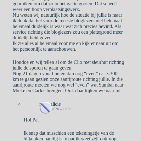
gebruiken om dat zo in het gat te gooien. Dat scheelt
weer een hoop verplaatsingswerk.
Nu weten wij natuurlijk hoe de situatie bij jullie is maar
ik denk dat het voor de meeste bloglezers niet helemaal
helemaal duidelijk is waar wat zich precies bevind. Als
service richting die bloglezers zou een plattegrond meer
duidelijkheid geven.
Ik zie alles al helemaal voor me en kijk er naar uit om
het persoonlijk te aanschouwen.
Houdoe en wij tellen al om de Clio met sleurhut richting
jullie de sporen te gaan geven.
Nog 21 dagen vanaf nu en dan nog “even” ca. 3.300
km te gaan gezien onze aanrijroute richting jullie. In die
aanrijroute moeten we nog wel “even” wat Sambal naar
Mieke en Carlos brengen. Ook daar kijken we naar uit.
naargalicie
15 MEI 2026 – 15:56
Hoi Pa,
Ik snap dat misschien een tekeningetje van de
bijkeuken handig is, maar ik weet zelf ook nog