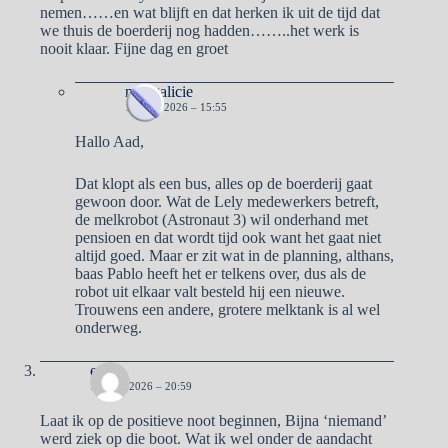
nemen……en wat blijft en dat herken ik uit de tijd dat
we thuis de boerderij nog hadden……..het werk is
nooit klaar. Fijne dag en groet
naargalicie
15 MEI 2026 – 15:55
Hallo Aad,
Dat klopt als een bus, alles op de boerderij gaat
gewoon door. Wat de Lely medewerkers betreft,
de melkrobot (Astronaut 3) wil onderhand met
pensioen en dat wordt tijd ook want het gaat niet
altijd goed. Maar er zit wat in de planning, althans,
baas Pablo heeft het er telkens over, dus als de
robot uit elkaar valt besteld hij een nieuwe.
Trouwens een andere, grotere melktank is al wel
onderweg.
erik
11 MEI 2026 – 20:59
Laat ik op de positieve noot beginnen, Bijna ‘niemand’
werd ziek op die boot. Wat ik wel onder de aandacht