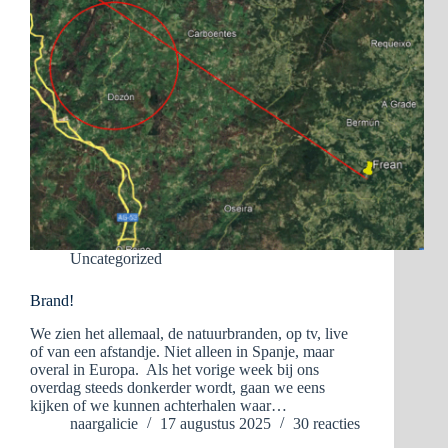
Uncategorized
Brand!
We zien het allemaal, de natuurbranden, op tv, live
of van een afstandje. Niet alleen in Spanje, maar
overal in Europa. Als het vorige week bij ons
overdag steeds donkerder wordt, gaan we eens
kijken of we kunnen achterhalen waar…
naargalicie
17 augustus 2025
30 reacties