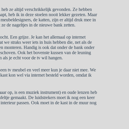
 heb ze altijd verschrikkelijk gevonden. Ze hebben
aapt, heb ik in deze stoelen nooit lekker gezeten. Maar
meubeldesigners, de katten, zijn er altijd druk mee in
 ze de nageltjes in de nieuwe bank zetten.
ht. Een grijze. Je kan het allemaal op internet
at we straks weer iets in huis hebben die, net als de
n en monteren. Handig is ook dat onder de bank onder
geschoven. Ook het bovenste kussen van de leuning
jn als je echt voor de tv wil hangen.
een tv meubel en veel meer kun je daar niet mee. We
ast kon wel via internet besteld worden, omdat ik
aar op, is een muziek instrument) en oude lenzen heb
afeltje gemaakt. De luidstrekers moet ik nog een keer
t interieur passen. Ook moet in de kast in de muur nog