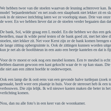
We hebben twee van die stoelen waarvan de leuning achterover kan. Ik
model ‘bejaardentehuis’ en net zoals een slaapbank niet lekker zit en sl
ook in de nieuwe inrichting laten we ze voorlopig staan. Drie van onze 
de weer. En we hebben liever dat ze de stoelen verder begaaien dan dat
De bank, Sol, wilde graag een L model. En die hebben we dus een gekoc
bestellen, maar ik wilde persé testen of de bank goed zit, met het idee d
stoelen, niet lekker zit. Net voor Kerst zijn ze de bank komen brenge
de lange zitting opbergruimte is. Ook de zittingen kunnen worden uit
kun je net als de hoofdsteun in een auto een beetje kantelen en dat is fi
Voor de tv moest er ook nog een meubel komen. Een tv meubel is echt 
hebben daarom gewoon een kast gekocht waar de tv op kan staan. Die k
die niet aan een zittest hoefde te onderwerpen.
Ook een lamp die ik ooit eens van een gevonde halve turtlepan (zoek m
gemaakt, heeft weer een plaatsje in huis. Voor de stereoset heb ik een t
verbouwen. Die zijn lelijk. Ik wil nieuwe kasten maken die beter in he
verlichting komen.
Nou, dan nu alle foto’s in een keer van de woonkamer.