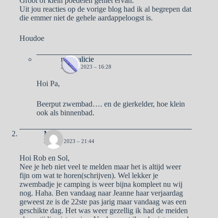
Groot of klein poedelen geniet ervan.
Uit jou reacties op de vorige blog had ik al begrepen dat
die emmer niet de gehele aardappeloogst is.
Houdoe
naargalicie
21 JULI 2023 – 16:28
Hoi Pa,
Beerput zwembad…. en de gierkelder, hoe klein
ook als binnenbad.
Ma
20 JULI 2023 – 21:44
Hoi Rob en Sol,
Nee je heb niet veel te melden maar het is altijd weer
fijn om wat te horen(schrijven). Wel lekker je
zwembadje je camping is weer bijna kompleet nu wij
nog. Haha. Ben vandaag naar Jeanne haar verjaardag
geweest ze is de 22ste pas jarig maar vandaag was een
geschikte dag. Het was weer gezellig ik had de meiden