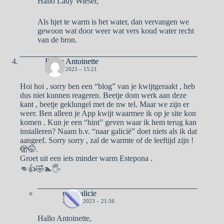
Hallo Lady Wieser,
Als hjet te warm is het water, dan vervangen we
gewoon wat door weer wat vers koud water recht
van de bron.
Ben y Antoinette
23 JULI 2023 – 15:21
Hoi hoi , sorry ben een “blog” van je kwijtgeraakt , heb
dus niet kunnen reageren. Beetje dom werk aan deze
kant , beetje geklungel met de nw tel. Maar we zijn er
weer. Ben alleen je App kwijt waarmee ik op je site kon
komen . Kun je een “hint” geven waar ik hem terug kan
installeren? Naam b.v. “naar galicië” doet niets als ik dat
aangeef. Sorry sorry , zal de warmte of de leeftijd zijn !
🫣🤭.
Groet uit een iets minder warm Estepona .
👊👍🤣🏊🖐
naargalicie
25 JULI 2023 – 21:56
Hallo Antoinette,