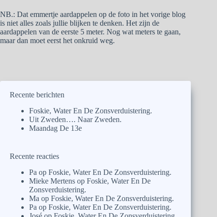
NB.: Dat emmertje aardappelen op de foto in het vorige blog
is niet alles zoals jullie blijken te denken. Het zijn de
aardappelen van de eerste 5 meter. Nog wat meters te gaan,
maar dan moet eerst het onkruid weg.
Recente berichten
Foskie, Water En De Zonsverduistering.
Uit Zweden…. Naar Zweden.
Maandag De 13e
Recente reacties
Pa
op
Foskie, Water En De Zonsverduistering.
Mieke Mertens
op
Foskie, Water En De
Zonsverduistering.
Ma
op
Foskie, Water En De Zonsverduistering.
Pa
op
Foskie, Water En De Zonsverduistering.
José
op
Foskie, Water En De Zonsverduistering.