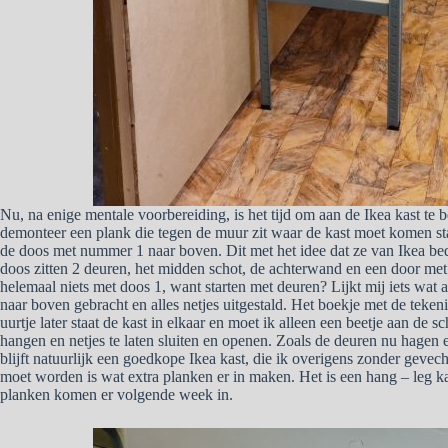
Nu, na enige mentale voorbereiding, is het tijd om aan de Ikea kast te b
demonteer een plank die tegen de muur zit waar de kast moet komen staa
de doos met nummer 1 naar boven. Dit met het idee dat ze van Ikea bed
doos zitten 2 deuren, het midden schot, de achterwand en een door me
helemaal niets met doos 1, want starten met deuren? Lijkt mij iets wat
naar boven gebracht en alles netjes uitgestald. Het boekje met de tekeni
uurtje later staat de kast in elkaar en moet ik alleen een beetje aan de 
hangen en netjes te laten sluiten en openen. Zoals de deuren nu hagen e
blijft natuurlijk een goedkope Ikea kast, die ik overigens zonder gevec
moet worden is wat extra planken er in maken. Het is een hang – leg ka
planken komen er volgende week in.