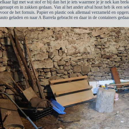
elkaar ligt met wat stof er bij dan het je iets waarmee je je nek kan bre
geraapt en in zakken gedaan. Van al het ander afval hout heb ik een s
voor de het fornuis. Papier en plastic ook allemaal verzameld en opgeru
auto geladen en naar A Barrela gebracht en daar in de containers gedaa