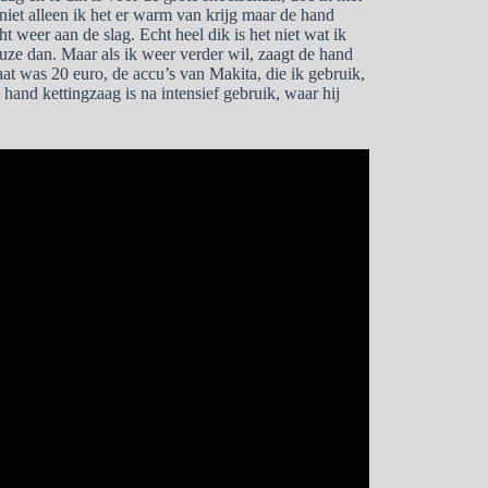
 niet alleen ik het er warm van krijg maar de hand
t weer aan de slag. Echt heel dik is het niet wat ik
uze dan. Maar als ik weer verder wil, zaagt de hand
at was 20 euro, de accu’s van Makita, die ik gebruik,
 hand kettingzaag is na intensief gebruik, waar hij