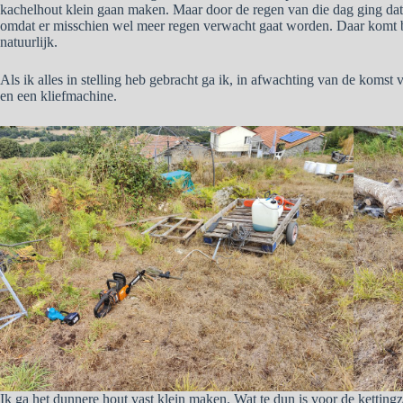
kachelhout klein gaan maken. Maar door de regen van die dag ging da
omdat er misschien wel meer regen verwacht gaat worden. Daar komt b
natuurlijk.
Als ik alles in stelling heb gebracht ga ik, in afwachting van de komst 
en een kliefmachine.
Ik ga het dunnere hout vast klein maken. Wat te dun is voor de kettingz