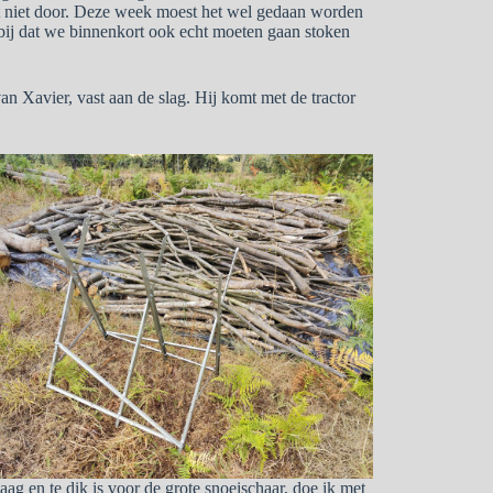
t niet door. Deze week moest het wel gedaan worden
ij dat we binnenkort ook echt moeten gaan stoken
van Xavier, vast aan de slag. Hij komt met de tractor
aag en te dik is voor de grote snoeischaar, doe ik met