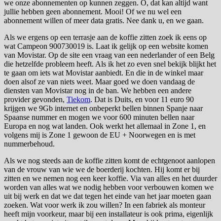
we onze abonnementen op kunnen zeggen. O, dat kan altijd want
jullie hebben geen abonnement. Mooi! Of we nu wel een
abonnement willen of meer data gratis. Nee dank u, en we gaan.
Als we ergens op een terrasje aan de koffie zitten zoek ik eens op
wat Campeon 900730019 is. Laat ik gelijk op een website komen
van Movistar. Op de site een vraag van een nederlander of een Belg
die hetzelfde probleem heeft. Als ik het zo even snel bekijk blijkt het
te gaan om iets wat Movistar aanbiedt. En die in de winkel maar
doen alsof ze van niets weet. Maar goed we doen vandaag de
diensten van Movistar nog in de ban. We hebben een andere
provider gevonden,
Tiekom
. Dat is Duits, en voor 11 euro 90
krijgen we 9Gb internet en onbeperkt bellen binnen Spanje naar
Spaanse nummer en mogen we voor 600 minuten bellen naar
Europa en nog wat landen. Ook werkt het allemaal in Zone 1, en
volgens mij is Zone 1 gewoon de EU + Noorwegen en is met
nummerbehoud.
Als we nog steeds aan de koffie zitten komt de echtgenoot aanlopen
van de vrouw van wie we de boerderij kochten. Hij komt er bij
zitten en we nemen nog een keer koffie. Via van alles en het duurder
worden van alles wat we nodig hebben voor verbouwen komen we
uit bij werk en dat we dat tegen het einde van het jaar moeten gaan
zoeken. Wat voor werk ik zou willen? In een fabriek als monteur
heeft mijn voorkeur, maar bij een installateur is ook prima, eigenlijk