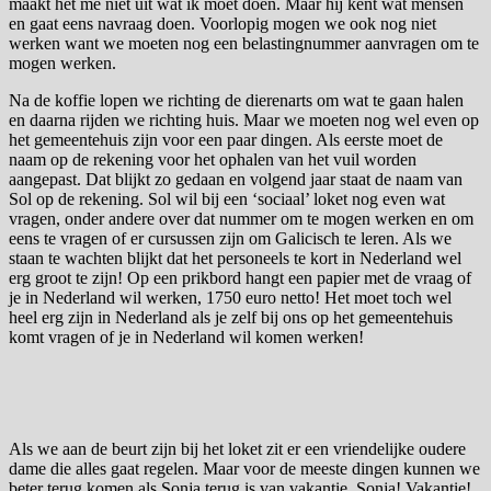
maakt het me niet uit wat ik moet doen. Maar hij kent wat mensen
en gaat eens navraag doen. Voorlopig mogen we ook nog niet
werken want we moeten nog een belastingnummer aanvragen om te
mogen werken.
Na de koffie lopen we richting de dierenarts om wat te gaan halen
en daarna rijden we richting huis. Maar we moeten nog wel even op
het gemeentehuis zijn voor een paar dingen. Als eerste moet de
naam op de rekening voor het ophalen van het vuil worden
aangepast. Dat blijkt zo gedaan en volgend jaar staat de naam van
Sol op de rekening. Sol wil bij een ‘sociaal’ loket nog even wat
vragen, onder andere over dat nummer om te mogen werken en om
eens te vragen of er cursussen zijn om Galicisch te leren. Als we
staan te wachten blijkt dat het personeels te kort in Nederland wel
erg groot te zijn! Op een prikbord hangt een papier met de vraag of
je in Nederland wil werken, 1750 euro netto! Het moet toch wel
heel erg zijn in Nederland als je zelf bij ons op het gemeentehuis
komt vragen of je in Nederland wil komen werken!
Als we aan de beurt zijn bij het loket zit er een vriendelijke oudere
dame die alles gaat regelen. Maar voor de meeste dingen kunnen we
beter terug komen als Sonja terug is van vakantie. Sonja! Vakantie!