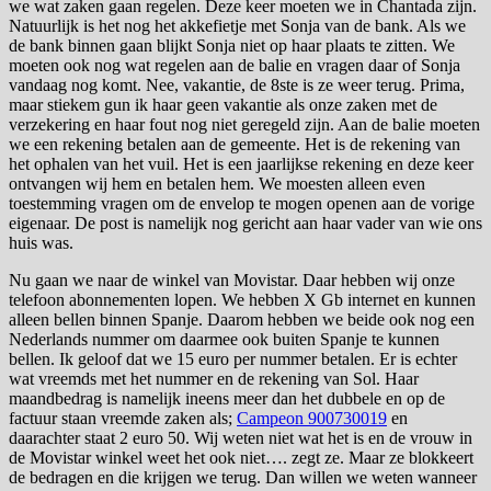
we wat zaken gaan regelen. Deze keer moeten we in Chantada zijn.
Natuurlijk is het nog het akkefietje met Sonja van de bank. Als we
de bank binnen gaan blijkt Sonja niet op haar plaats te zitten. We
moeten ook nog wat regelen aan de balie en vragen daar of Sonja
vandaag nog komt. Nee, vakantie, de 8ste is ze weer terug. Prima,
maar stiekem gun ik haar geen vakantie als onze zaken met de
verzekering en haar fout nog niet geregeld zijn. Aan de balie moeten
we een rekening betalen aan de gemeente. Het is de rekening van
het ophalen van het vuil. Het is een jaarlijkse rekening en deze keer
ontvangen wij hem en betalen hem. We moesten alleen even
toestemming vragen om de envelop te mogen openen aan de vorige
eigenaar. De post is namelijk nog gericht aan haar vader van wie ons
huis was.
Nu gaan we naar de winkel van Movistar. Daar hebben wij onze
telefoon abonnementen lopen. We hebben X Gb internet en kunnen
alleen bellen binnen Spanje. Daarom hebben we beide ook nog een
Nederlands nummer om daarmee ook buiten Spanje te kunnen
bellen. Ik geloof dat we 15 euro per nummer betalen. Er is echter
wat vreemds met het nummer en de rekening van Sol. Haar
maandbedrag is namelijk ineens meer dan het dubbele en op de
factuur staan vreemde zaken als;
Campeon 900730019
en
daarachter staat 2 euro 50. Wij weten niet wat het is en de vrouw in
de Movistar winkel weet het ook niet…. zegt ze. Maar ze blokkeert
de bedragen en die krijgen we terug. Dan willen we weten wanneer