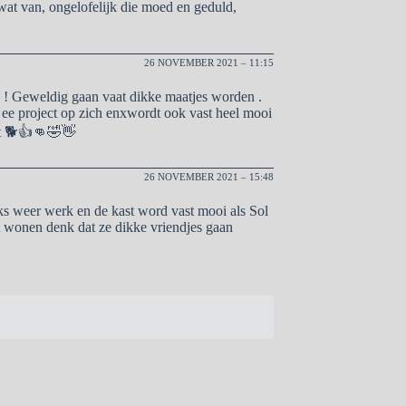
 wat van, ongelofelijk die moed en geduld,
26 NOVEMBER 2021 – 11:15
! Geweldig gaan vaat dikke maatjes worden .
 ee project op zich enxwordt ook vast heel mooi
oet 🐕👍👊🤣👋
26 NOVEMBER 2021 – 15:48
ks weer werk en de kast word vast mooi als Sol
mt wonen denk dat ze dikke vriendjes gaan