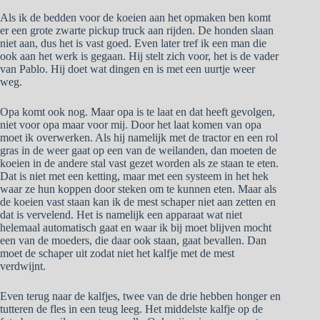
Als ik de bedden voor de koeien aan het opmaken ben komt
er een grote zwarte pickup truck aan rijden. De honden slaan
niet aan, dus het is vast goed. Even later tref ik een man die
ook aan het werk is gegaan. Hij stelt zich voor, het is de vader
van Pablo. Hij doet wat dingen en is met een uurtje weer
weg.
Opa komt ook nog. Maar opa is te laat en dat heeft gevolgen,
niet voor opa maar voor mij. Door het laat komen van opa
moet ik overwerken. Als hij namelijk met de tractor en een rol
gras in de weer gaat op een van de weilanden, dan moeten de
koeien in de andere stal vast gezet worden als ze staan te eten.
Dat is niet met een ketting, maar met een systeem in het hek
waar ze hun koppen door steken om te kunnen eten. Maar als
de koeien vast staan kan ik de mest schaper niet aan zetten en
dat is vervelend. Het is namelijk een apparaat wat niet
helemaal automatisch gaat en waar ik bij moet blijven mocht
een van de moeders, die daar ook staan, gaat bevallen. Dan
moet de schaper uit zodat niet het kalfje met de mest
verdwijnt.
Even terug naar de kalfjes, twee van de drie hebben honger en
tutteren de fles in een teug leeg. Het middelste kalfje op de