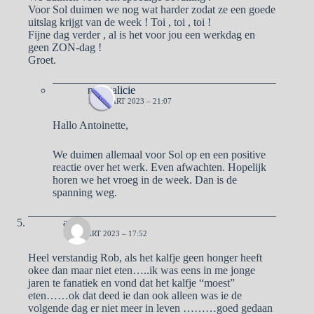
Voor Sol duimen we nog wat harder zodat ze een goede
uitslag krijgt van de week ! Toi , toi , toi !
Fijne dag verder , al is het voor jou een werkdag en
geen ZON-dag !
Groet.
naargalicie
19 MAART 2023 – 21:07
Hallo Antoinette,
We duimen allemaal voor Sol op en een positive
reactie over het werk. Even afwachten. Hopelijk
horen we het vroeg in de week. Dan is de
spanning weg.
aad
19 MAART 2023 – 17:52
Heel verstandig Rob, als het kalfje geen honger heeft
okee dan maar niet eten…..ik was eens in me jonge
jaren te fanatiek en vond dat het kalfje “moest”
eten……ok dat deed ie dan ook alleen was ie de
volgende dag er niet meer in leven ………goed gedaan