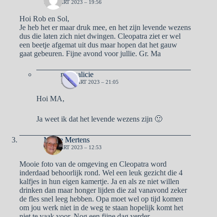
18 MAART 2023 – 19:56
Hoi Rob en Sol,
Je heb het er maar druk mee, en het zijn levende wezens
dus die laten zich niet dwingen. Cleopatra ziet er wel
een beetje afgemat uit dus maar hopen dat het gauw
gaat gebeuren. Fijne avond voor jullie. Gr. Ma
naargalicie
19 MAART 2023 – 21:05
Hoi MA,
Ja weet ik dat het levende wezens zijn 🙂
Mieke Mertens
19 MAART 2023 – 12:53
Mooie foto van de omgeving en Cleopatra word
inderdaad behoorlijk rond. Wel een leuk gezicht die 4
kalfjes in hun eigen kamertje. Ja en als ze niet willen
drinken dan maar honger lijden die zal vanavond zeker
de fles snel leeg hebben. Opa moet wel op tijd komen
om jou werk niet in de weg te staan hopelijk komt het
niet te vaak voor. Nog een fijne dag verder.