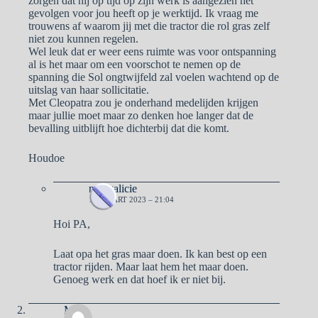
zorgen dat hij op tijd op zijn werk is aangezien het
gevolgen voor jou heeft op je werktijd. Ik vraag me
trouwens af waarom jij met die tractor die rol gras zelf
niet zou kunnen regelen.
Wel leuk dat er weer eens ruimte was voor ontspanning
al is het maar om een voorschot te nemen op de
spanning die Sol ongtwijfeld zal voelen wachtend op de
uitslag van haar sollicitatie.
Met Cleopatra zou je onderhand medelijden krijgen
maar jullie moet maar zo denken hoe langer dat de
bevalling uitblijft hoe dichterbij dat die komt.
Houdoe
naargalicie
19 MAART 2023 – 21:04
Hoi PA,
Laat opa het gras maar doen. Ik kan best op een
tractor rijden. Maar laat hem het maar doen.
Genoeg werk en dat hoef ik er niet bij.
Ma