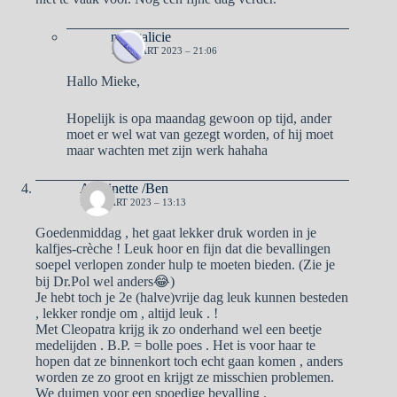
naargalicie
19 MAART 2023 – 21:06
Hallo Mieke,
Hopelijk is opa maandag gewoon op tijd, ander
moet er wel wat van gezegt worden, of hij moet
maar wachten met zijn werk hahaha
Antoinette /Ben
19 MAART 2023 – 13:13
Goedenmiddag , het gaat lekker druk worden in je
kalfjes-crèche ! Leuk hoor en fijn dat die bevallingen
soepel verlopen zonder hulp te moeten bieden. (Zie je
bij Dr.Pol wel anders😂)
Je hebt toch je 2e (halve)vrije dag leuk kunnen besteden
, lekker rondje om , altijd leuk . !
Met Cleopatra krijg ik zo onderhand wel een beetje
medelijden . B.P. = bolle poes . Het is voor haar te
hopen dat ze binnenkort toch echt gaan komen , anders
worden ze zo groot en krijgt ze misschien problemen.
We duimen voor een spoedige bevalling .