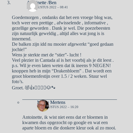
Antoinette /Ben
28 AUGUSTUS 2022 – 08:41
Goedemorgen , ondanks dat het een vroege blog was,
toch weer een prettige , afwisselende , informative ,
gezellige geworden . Dank je wel. Die poezebeesten
zijn natuurlijk geweldig , altijd alles wat jong is is
innemend.
De balken zijn idd nu mooier afgewerkt “goed gedaan
jochie!”
Wens je sterkte met de “stier”- lucht !
Veel plezier in Cantada al is het voorbij als je dit leest .
p.s. Wil je even laten weten dat ik ineens 9 NEGEN!
knoppen heb in mijn “Drakenbloem” . Dat wordt een
groot bloemenfestijn over 1.5 / 2 weken. Stuur wel
foto’s.
Groet. 🤣👍🙋‍♀️🙋‍♂️🐶🐾
Mieke Mertens
31 AUGUSTUS 2022 – 16:20
Antoinette, ik wist niet eens dat er bloemen in
kwamen dus opgezocht op google en wat een
aparte bloem en die donkere kleur ook al zo mooi.