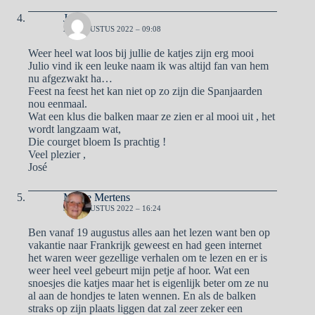
José
28 AUGUSTUS 2022 – 09:08
Weer heel wat loos bij jullie de katjes zijn erg mooi
Julio vind ik een leuke naam ik was altijd fan van hem
nu afgezwakt ha…
Feest na feest het kan niet op zo zijn die Spanjaarden
nou eenmaal.
Wat een klus die balken maar ze zien er al mooi uit , het
wordt langzaam wat,
Die courget bloem Is prachtig !
Veel plezier ,
José
Mieke Mertens
31 AUGUSTUS 2022 – 16:24
Ben vanaf 19 augustus alles aan het lezen want ben op
vakantie naar Frankrijk geweest en had geen internet
het waren weer gezellige verhalen om te lezen en er is
weer heel veel gebeurt mijn petje af hoor. Wat een
snoesjes die katjes maar het is eigenlijk beter om ze nu
al aan de hondjes te laten wennen. En als de balken
straks op zijn plaats liggen dat zal zeer zeker een