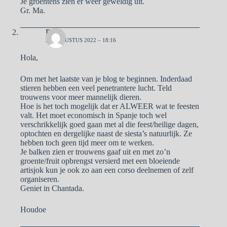
Je groentens zien er weer geweldig uit.
Gr. Ma.
Pa
27 AUGUSTUS 2022 – 18:16
Hola,
Om met het laatste van je blog te beginnen. Inderdaad
stieren hebben een veel penetrantere lucht. Teld
trouwens voor meer mannelijk dieren.
Hoe is het toch mogelijk dat er ALWEER wat te feesten
valt. Het moet economisch in Spanje toch wel
verschrikkelijk goed gaan met al die feest/heilige dagen,
optochten en dergelijke naast de siesta’s natuurlijk. Ze
hebben toch geen tijd meer om te werken.
Je balken zien er trouwens gaaf uit en met zo’n
groente/fruit opbrengst versierd met een bloeiende
artisjok kun je ook zo aan een corso deelnemen of zelf
organiseren.
Geniet in Chantada.
Houdoe