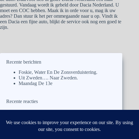
gestuurd. Vandaag wordt ik gebeld door Dacia Nederland. U
moet een COC hebben. Maak ik in orde voor u, mag ik uw
adres? Dan stuur ik het per ommegaande naar u op. Vindt ik
een Dacia een fijne auto, blijkt de service ook nog een goed te
zijn.
Recente berichten
Foskie, Water En De Zonsverduistering.
Uit Zweden…. Naar Zweden.
Maandag De 13e
Recente reacties
Pa
op
Foskie, Water En De Zonsverduistering.
Mieke Mertens
op
Foskie, Water En De
Zonsverduistering.
Ma
op
Foskie, Water En De Zonsverduistering.
Pa
op
Foskie, Water En De Zonsverduistering.