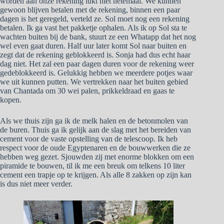
worden aan onze rekening lukt niet helemaal. We kunnen
gewoon blijven betalen met de rekening, binnen een paar
dagen is het geregeld, verteld ze. Sol moet nog een rekening
betalen. Ik ga vast het pakketje ophalen. Als ik op Sol sta te
wachten buiten bij de bank, stuurt ze een Whatapp dat het nog
wel even gaat duren. Half uur later komt Sol naar buiten en
zegt dat de rekening geblokkeerd is. Sonja had dus echt haar
dag niet. Het zal een paar dagen duren voor de rekening weer
gedeblokkeerd is. Gelukkig hebben we meerdere potjes waar
we uit kunnen putten. We vertrekken naar het buiten gebied
van Chantada om 30 wei palen, prikkeldraad en gaas te
kopen.
Als we thuis zijn ga ik de melk halen en de betonmolen van
de buren. Thuis ga ik gelijk aan de slag met het bereiden van
cement voor de vaste opstelling van de telescoop. Ik heb
respect voor de oude Egyptenaren en de bouwwerken die ze
hebben weg gezet. Sjouwden zij met enorme blokken om een
piramide te bouwen, til ik me een breuk om telkens 10 liter
cement een trapje op te krijgen. Als alle 8 zakken op zijn kan
is dus niet meer verder.