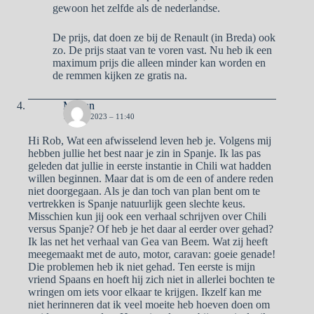
gewoon het zelfde als de nederlandse.
De prijs, dat doen ze bij de Renault (in Breda) ook
zo. De prijs staat van te voren vast. Nu heb ik een
maximum prijs die alleen minder kan worden en
de remmen kijken ze gratis na.
Marian
10 MEI 2023 – 11:40
Hi Rob, Wat een afwisselend leven heb je. Volgens mij
hebben jullie het best naar je zin in Spanje. Ik las pas
geleden dat jullie in eerste instantie in Chili wat hadden
willen beginnen. Maar dat is om de een of andere reden
niet doorgegaan. Als je dan toch van plan bent om te
vertrekken is Spanje natuurlijk geen slechte keus.
Misschien kun jij ook een verhaal schrijven over Chili
versus Spanje? Of heb je het daar al eerder over gehad?
Ik las net het verhaal van Gea van Beem. Wat zij heeft
meegemaakt met de auto, motor, caravan: goeie genade!
Die problemen heb ik niet gehad. Ten eerste is mijn
vriend Spaans en hoeft hij zich niet in allerlei bochten te
wringen om iets voor elkaar te krijgen. Ikzelf kan me
niet herinneren dat ik veel moeite heb hoeven doen om