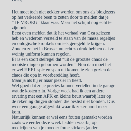
Het moet toch niet gekker worden om ons als bloglezers
op het verkeerde been te zetten door te melden dat je
“TE VROEG” klaar was. Maar het schijnt nog echt te
zijn ook.
Eerst even melden dat ik het verhaal van Gea gelezen
heb en wederom versteld te staan van de massa regeltjes
en onlogische kronkels om iets geregeld te krijgen.
Zouden ze het in Brussel nu echt zo druk hebben dat zo
weinig uniform kunnen regelen.
Er is een soort stelregel dat “uit de grootste chaos de
mooiste dingen gebornen worden”. Nou dan moet het
er wel HEEL spic en span uit komen te zien gezien de
chaos die opa in voorbereiding heeft.
Maar ja als hij er maar plezier in heeft.
Wel goed dat ze je precies kunnen vertellen in de garage
wat de kosten zijn. Vorige week had ik een andere
ervaring met een APK en kleine beurt waarbij later op
de rekening dingen stonden die beslist niet konden. Dus
weer een garage afgevinkt waar ik zeker nooit meer
kom.
Natuurlijk kunnen er wel eens fouten gemaakt worden
zoals we eerder deze week hadden waarbij op
medicijnen van je moeder foute stickers (ander