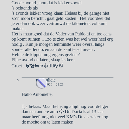
Goede avond , nou dat is lekker zowel
’s ochtends als
’s avonds lekker vroeg klaar. Helaas bij de garage niet
zo’n mooi bericht , gaat geld kosten . Het voordeel dat
je er dan ook weer vertrouwd de kilometers vol kunt
maken .
Het is maar goed dat de Vader van Pablo af en toe eens
op komt ruimen ….zo te zien was het wel weer heel erg
nodig . Kun je morgen tenminste weer overal langs
zonder allerlei dozen aan de kant te schuiven .
Heb je de kippen nog ergens gezien ?
Fijne avond en later , slaap lekker .
Groet . 🐓🐔🐄👊👍🙋‍♀️🙋👋
naargalicie
9 MEI 2023 – 21:20
Hallo Antoinette,
Tja helaas. Maar het is iig altijd nog voordeliger
dan een andere auto 🙂 De Dacia is al 13 jaar
maar heeft nog niet veel KM’s Dus is zeker nog
de moeite om te laten maken.