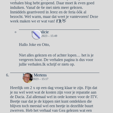
verhalen blog hebt geopend. Daar moet ik even goed
induiken. Vanaf de 6e mei niets meer gelezen.
Inmiddels gearriveerd in Jerez en de feria óók al
bezocht. Wel warm, maar dat weet je vantevoren! Deze
week maken we er wat van! 💃🕺👋
naargalicie
10 MEI 2023 – 15:49
Hallo Joke en Otto,
Niet alles gelezen en of achter lopen… het is je
vergeven hoor. De verhalen pagina is dus voor
jullie verhalen.Ik schrijf er niets op.
Mieke Mertens
10 MEI 2023 – 15:17
Heerlijk om 2 x op een dag vroeg klaar te zijn. Fijn dat
je nu wel weet wat de kosten zijn voor je reparatie aan
de Dacia. Zal allemaal wel in orde komen voor de ITV.
Beetje raar dat je de kippen niet kunt ontdekken die
blijven toch meestal wel een beetje in dezelfde buurt
zwerven. Heb het verhaal van Gea gelezen wat een