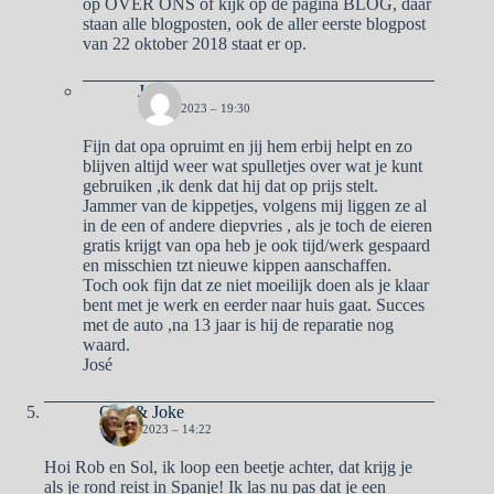
op OVER ONS of kijk op de pagina BLOG, daar
staan alle blogposten, ook de aller eerste blogpost
van 22 oktober 2018 staat er op.
José
10 MEI 2023 – 19:30
Fijn dat opa opruimt en jij hem erbij helpt en zo
blijven altijd weer wat spulletjes over wat je kunt
gebruiken ,ik denk dat hij dat op prijs stelt.
Jammer van de kippetjes, volgens mij liggen ze al
in de een of andere diepvries , als je toch de eieren
gratis krijgt van opa heb je ook tijd/werk gespaard
en misschien tzt nieuwe kippen aanschaffen.
Toch ook fijn dat ze niet moeilijk doen als je klaar
bent met je werk en eerder naar huis gaat. Succes
met de auto ,na 13 jaar is hij de reparatie nog
waard.
José
Otto & Joke
10 MEI 2023 – 14:22
Hoi Rob en Sol, ik loop een beetje achter, dat krijg je
als je rond reist in Spanje! Ik las nu pas dat je een