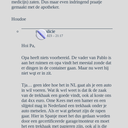
medicijn) zaten. Dus maar even indringend praatje
gemaakt met de apotheker.
Houdoe
naargalicie
9 MEI 2023 – 21:17
Hoi Pa,
Opa heeft niets voorbereid. De vader van Pablo is
aan het ruimen en opa vindt het meestal zonde dat
er dingen in de container gaan. Maar nu weet hij
niet wqt er in zit.
Tja… geen idee hoe het in NL gaat als je een auto
in wil voeren. Wat ik wel weet is dat ik de zaak
van de trekhaak een goede vindt, ook al koste ons
dat 4xx euro. Ome Kees met een hamer en een
slijptol mag in Nederland een trekhaak onder je
auto metselen. Als er wat gebeurt zijn de rapen
gaar. Hier in Spanje moet het dus gedaan worden
door een gecertificeerde garage/monteur en moet
het een trekhaak met papieren zijn, ook al is die