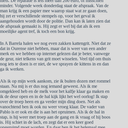
niets. De reparatie is iets meer dan 200 euro, of misschien
minder. Volgende week donderdag staat de afspraak. Van de
man krijg ik een papier mee waarop staat wat ze gaan doen,
hij zet er verschillende stempels op, voor het geval ik
aangehouden wordt door de politie. Dan kan ik laten zien dat
de afspraak gemaakt is. Hij zegt er wel bij dat als ik een
moeilijke agent tref, ik toch een bon krijg.
In A Barrela halen we nog even zakken kattengrit. Niet dat ze
dat in Ourense niet hebben, maar dat is weer van een ander
merk en we hebben op internet gelezen dat je beter, vanwege
de geur, niet telkens van grit moet wisselen. Veel tijd om thuis
nog iets te doen is er niet, de we sprayen de kittens in en dan
ga ik werken.
Als ik op mijn werk aankom, zie ik buiten dozen met rommel
staan. Na mij is er dus nog iemand geweest. Als ik me
omgekleed heb en de melk voor het kalfje klaar ga maken en
ik de deur open en in de hal kijk lijkt het wel oorlog! Ik stap
over de troep heen en ga verder mijn ding doen. Net als
vanochtend ben ik ook nu weer vroeg klaar. De vader van
Pablo is er ook en die is aan het opruimen. Als ik de hal in
stap, is hij weer met troep aan de gang en ik vraag of hij boos
is. Hij schiet in de lach, en zegt dat er een keer goed
opgeruimd moet worden. En daar ben ik het helemaal mee