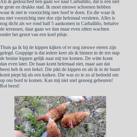
Als ik gedouched ben gaan we naar Carballiño, dat is een niet
te grote en drukke stad. Ik moet nieuwe schoenen hebben
waar ik niet te voorzichtig mee hoef te doen. En die waar ik
nu niet voorzichtig mee doe zijn helemaal versleten. Alles is
nog dicht als we rond half 5 aankomen in Carballiño, behalve
de terrassen, daar gaan we dan maar even zitten wachten
onder het genot van een koel pilsje.
Thuis ga ik bij de kippen kijken of er nog nieuwe eieren zijn
gelegd. Grappige is dat iedere keer als ik binnen in de ren stap
de bruine kippen gelijk naar mij toe komen. De witte komt
dan even later. De haan komt helemaal niet, maar aan dat
beest heb ik een hekel. Die pikt de kippen en als ik in de buurt
komt piept hij als een kuiken. Die was zo ie zo al bedoeld om
op ons bord te komen. Kan mij niet snel genoeg gebeuren!
Rot beest!