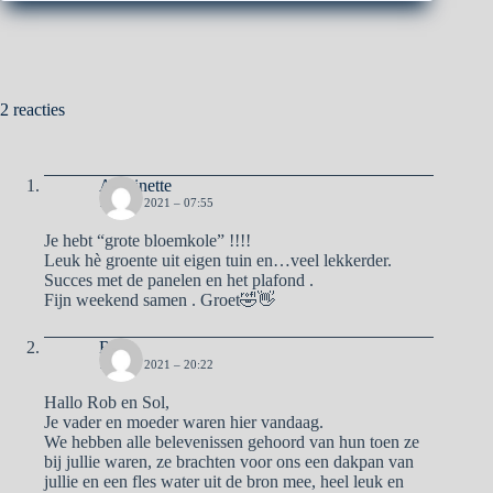
2 reacties
Antoinette
17 JULI 2021 – 07:55
Je hebt “grote bloemkole” !!!!
Leuk hè groente uit eigen tuin en…veel lekkerder.
Succes met de panelen en het plafond .
Fijn weekend samen . Groet🤣👋
Rene
17 JULI 2021 – 20:22
Hallo Rob en Sol,
Je vader en moeder waren hier vandaag.
We hebben alle belevenissen gehoord van hun toen ze
bij jullie waren, ze brachten voor ons een dakpan van
jullie en een fles water uit de bron mee, heel leuk en