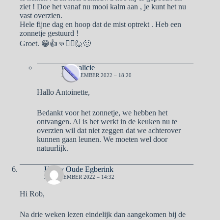
ziet ! Doe het vanaf nu mooi kalm aan , je kunt het nu
vast overzien.
Hele fijne dag en hoop dat de mist optrekt . Heb een
zonnetje gestuurd !
Groet. 😁👍👊🙋‍♀️🙋🙂
naargalicie
28 NOVEMBER 2022 – 18:20
Hallo Antoinette,
Bedankt voor het zonnetje, we hebben het
ontvangen. Al is het werkt in de keuken nu te
overzien wil dat niet zeggen dat we achterover
kunnen gaan leunen. We moeten wel door
natuurlijk.
Henry Oude Egberink
28 NOVEMBER 2022 – 14:32
Hi Rob,
Na drie weken lezen eindelijk dan aangekomen bij de