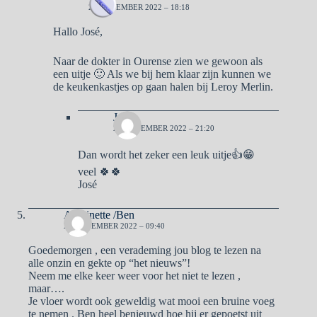
28 NOVEMBER 2022 – 18:18
Hallo José,
Naar de dokter in Ourense zien we gewoon als
een uitje 🙂 Als we bij hem klaar zijn kunnen we
de keukenkastjes op gaan halen bij Leroy Merlin.
José
28 NOVEMBER 2022 – 21:20
Dan wordt het zeker een leuk uitje👍😁
veel 🍀🍀
José
Antoinette /Ben
28 NOVEMBER 2022 – 09:40
Goedemorgen , een verademing jou blog te lezen na
alle onzin en gekte op “het nieuws”!
Neem me elke keer weer voor het niet te lezen ,
maar….
Je vloer wordt ook geweldig wat mooi een bruine voeg
te nemen . Ben heel benieuwd hoe hij er gepoetst uit