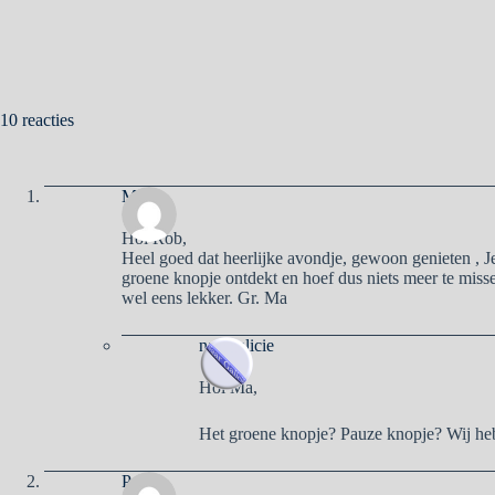
10 reacties
Ma
Hoi Rob,
Heel goed dat heerlijke avondje, gewoon genieten , Je 
groene knopje ontdekt en hoef dus niets meer te miss
wel eens lekker. Gr. Ma
naargalicie
Hoi Ma,
Het groene knopje? Pauze knopje? Wij he
Pa