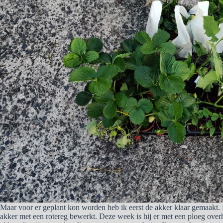
Maar voor er geplant kon worden heb ik eerst de akker klaar gemaakt.
akker met een rotereg bewerkt. Deze week is hij er met een ploeg over