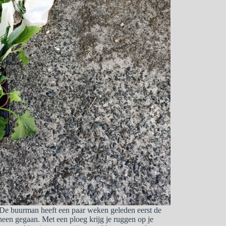
 De buurman heeft een paar weken geleden eerst de
heen gegaan. Met een ploeg krijg je ruggen op je