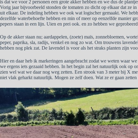
is dat we voor 2 personen een grote akker hebben en we dus de plantjes 
Vorig jaar bijvoorbeeld stonden de tomaten zo dicht op elkaar dat ze i
uit elkaar. De indeling hebben we ook wat logischer gemaakt. We hebbe
dezelfde waterbehoefte hebben en min of meer op eenzelfde manier groe
pepers staan in een lijn. Uien en prei ook. en zo hebben we geprobeer
Op de akker staan nu; aardappelen, (zoete) maïs, zonnebloemen, wortels,
peper, paprika, sla, radijs, venkel en nog zo wat. Om trouwens lavendel
hebben nog plek zat. De lavendel is voor als het straks planten zijn voor
Hier en daar heb ik markeringen aangebracht zodat we weten waar we
we ergens iets gezaaid hebben. In het begin zal het natuurlijk ook op 
zien wel wat we daar nog weg zetten. Een strook van 3 meter bij X met
niet vlak geharkt natuurlijk. Mogen ze zelf doen. Wat ze er gaan zetten 