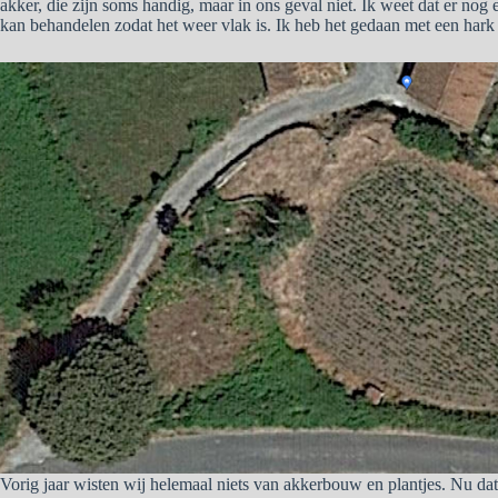
akker, die zijn soms handig, maar in ons geval niet. Ik weet dat er no
kan behandelen zodat het weer vlak is. Ik heb het gedaan met een hark 
Vorig jaar wisten wij helemaal niets van akkerbouw en plantjes. Nu d