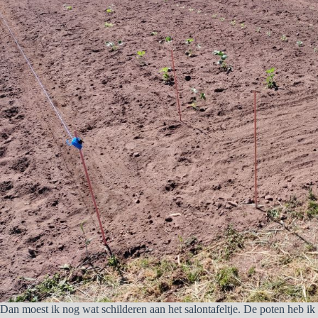
Dan moest ik nog wat schilderen aan het salontafeltje. De poten heb 