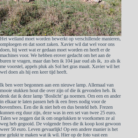
Het weiland moet worden bewerkt op verschillende manieren,
omploegen en dat soort zaken. Xavier wil dat wel voor ons
doen, hij weet wat er gedaan moet worden en heeft er de
machines voor. We hebben erover gedacht om het aan de
buren te vragen, maar dan ben ik 104 jaar oud als ik, zo als ik
me voorstel, appels pluk als Sol het gras maait. Xavier wil het
wel doen als hij een keer tijd heeft.
Ik ben weer begonnen aan een nieuwe lamp. Allemaal van
mooie stukken hout die over zijn of die ik gevonden heb. Ik
denk dat ik deze lamp ‘Boslicht’ ga noemen. Om een en ander
in elkaar te laten passen heb ik een frees nodig voor de
bovenfrees. Een die ik niet heb en dus besteld heb. Frezen
kunnen erg duur zijn, deze was in een set van twee 25 euro.
Talen we zeggen dat ik om ongelukken te voorkomen ze al
weg heb gegooid. De volgende frees die ik koop kost gewoon
weer 50 euro. Leven gevaarlijk! Op een andere manier is het
me gelukt te maken wat ik wil. Hier op de foto vast een