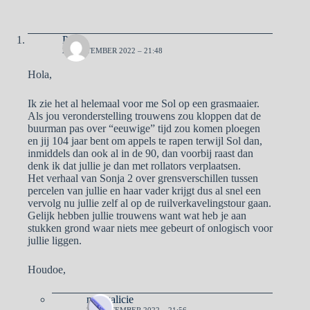
Pa
25 SEPTEMBER 2022 – 21:48
Hola,
Ik zie het al helemaal voor me Sol op een grasmaaier.
Als jou veronderstelling trouwens zou kloppen dat de
buurman pas over “eeuwige” tijd zou komen ploegen
en jij 104 jaar bent om appels te rapen terwijl Sol dan,
inmiddels dan ook al in de 90, dan voorbij raast dan
denk ik dat jullie je dan met rollators verplaatsen.
Het verhaal van Sonja 2 over grensverschillen tussen
percelen van jullie en haar vader krijgt dus al snel een
vervolg nu jullie zelf al op de ruilverkavelingstour gaan.
Gelijk hebben jullie trouwens want wat heb je aan
stukken grond waar niets mee gebeurt of onlogisch voor
jullie liggen.
Houdoe,
naargalicie
25 SEPTEMBER 2022 – 21:56