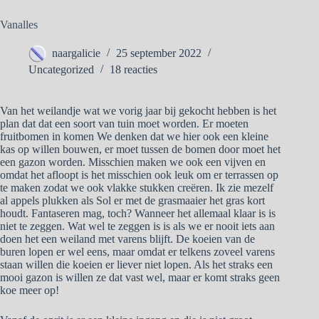
Vanalles
naargalicie
25 september 2022
Uncategorized
18 reacties
Van het weilandje wat we vorig jaar bij gekocht hebben is het
plan dat dat een soort van tuin moet worden. Er moeten
fruitbomen in komen We denken dat we hier ook een kleine
kas op willen bouwen, er moet tussen de bomen door moet het
een gazon worden. Misschien maken we ook een vijven en
omdat het afloopt is het misschien ook leuk om er terrassen op
te maken zodat we ook vlakke stukken creëren. Ik zie mezelf
al appels plukken als Sol er met de grasmaaier het gras kort
houdt. Fantaseren mag, toch? Wanneer het allemaal klaar is is
niet te zeggen. Wat wel te zeggen is is als we er nooit iets aan
doen het een weiland met varens blijft. De koeien van de
buren lopen er wel eens, maar omdat er telkens zoveel varens
staan willen die koeien er liever niet lopen. Als het straks een
mooi gazon is willen ze dat vast wel, maar er komt straks geen
koe meer op!