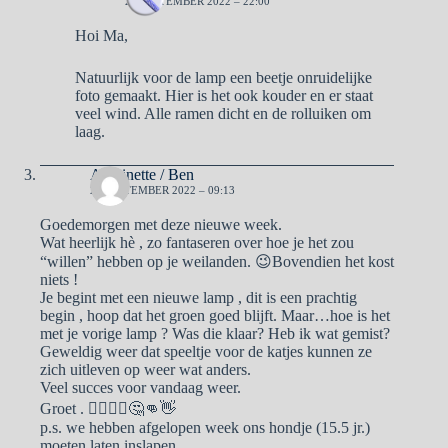
25 SEPTEMBER 2022 – 22:00
Hoi Ma,
Natuurlijk voor de lamp een beetje onruidelijke
foto gemaakt. Hier is het ook kouder en er staat
veel wind. Alle ramen dicht en de rolluiken om
laag.
Antoinette / Ben
26 SEPTEMBER 2022 – 09:13
Goedemorgen met deze nieuwe week.
Wat heerlijk hè , zo fantaseren over hoe je het zou
“willen” hebben op je weilanden. 😉Bovendien het kost
niets !
Je begint met een nieuwe lamp , dit is een prachtig
begin , hoop dat het groen goed blijft. Maar…hoe is het
met je vorige lamp ? Was die klaar? Heb ik wat gemist?
Geweldig weer dat speeltje voor de katjes kunnen ze
zich uitleven op weer wat anders.
Veel succes voor vandaag weer.
Groet . 🙋‍♀️🙋‍♂️🤔👊👋
p.s. we hebben afgelopen week ons hondje (15.5 jr.)
moeten laten inslapen .