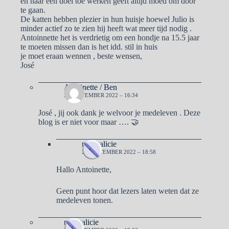
en naar een doel toe werken geeft altijd moed om door
te gaan.
De katten hebben plezier in hun huisje hoewel Julio is
minder actief zo te zien hij heeft wat meer tijd nodig .
Antoinnette het is verdrietig om een hondje na 15.5 jaar
te moeten missen dan is het idd. stil in huis
je moet eraan wennen , beste wensen,
José
Antoinette / Ben
26 SEPTEMBER 2022 – 16:34
José , jij ook dank je welvoor je medeleven . Deze
blog is er niet voor maar …. 🤝
naargalicie
26 SEPTEMBER 2022 – 18:58
Hallo Antoinette,
Geen punt hoor dat lezers laten weten dat ze
medeleven tonen.
naargalicie