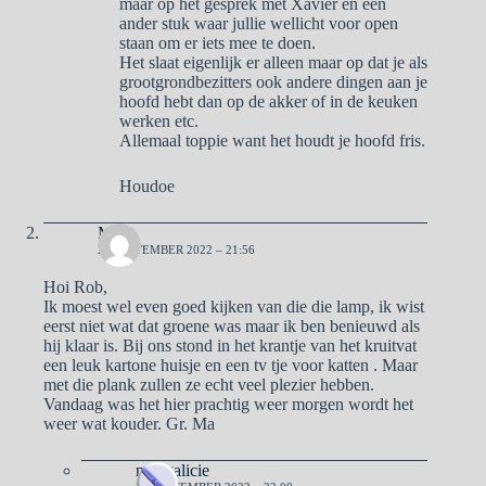
maar op het gesprek met Xavier en een
ander stuk waar jullie wellicht voor open
staan om er iets mee te doen.
Het slaat eigenlijk er alleen maar op dat je als
grootgrondbezitters ook andere dingen aan je
hoofd hebt dan op de akker of in de keuken
werken etc.
Allemaal toppie want het houdt je hoofd fris.
Houdoe
Ma
25 SEPTEMBER 2022 – 21:56
Hoi Rob,
Ik moest wel even goed kijken van die die lamp, ik wist
eerst niet wat dat groene was maar ik ben benieuwd als
hij klaar is. Bij ons stond in het krantje van het kruitvat
een leuk kartone huisje en een tv tje voor katten . Maar
met die plank zullen ze echt veel plezier hebben.
Vandaag was het hier prachtig weer morgen wordt het
weer wat kouder. Gr. Ma
naargalicie