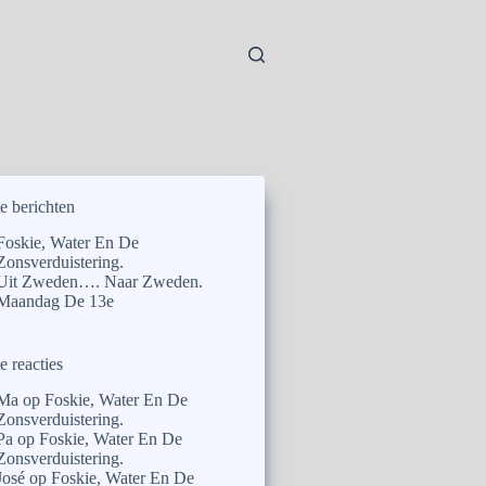
e berichten
Foskie, Water En De
Zonsverduistering.
Uit Zweden…. Naar Zweden.
Maandag De 13e
e reacties
Ma
op
Foskie, Water En De
Zonsverduistering.
Pa
op
Foskie, Water En De
Zonsverduistering.
José
op
Foskie, Water En De