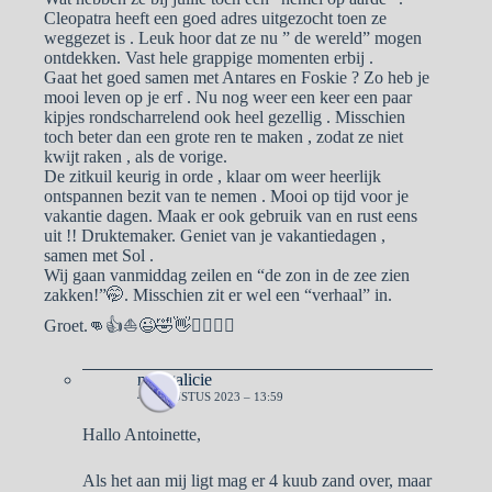
Cleopatra heeft een goed adres uitgezocht toen ze
weggezet is . Leuk hoor dat ze nu ” de wereld” mogen
ontdekken. Vast hele grappige momenten erbij .
Gaat het goed samen met Antares en Foskie ? Zo heb je
mooi leven op je erf . Nu nog weer een keer een paar
kipjes rondscharrelend ook heel gezellig . Misschien
toch beter dan een grote ren te maken , zodat ze niet
kwijt raken , als de vorige.
De zitkuil keurig in orde , klaar om weer heerlijk
ontspannen bezit van te nemen . Mooi op tijd voor je
vakantie dagen. Maak er ook gebruik van en rust eens
uit !! Druktemaker. Geniet van je vakantiedagen ,
samen met Sol .
Wij gaan vanmiddag zeilen en “de zon in de zee zien
zakken!”🤭. Misschien zit er wel een “verhaal” in.
Groet.👊👍⛵️😉🤣👋🙋‍♀️🙋‍♂️
naargalicie
4 AUGUSTUS 2023 – 13:59
Hallo Antoinette,
Als het aan mij ligt mag er 4 kuub zand over, maar