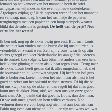
Iemand op het kantoor van het mannetje heeft de brief
aangepast en wij moesten die even opnieuw ondertekenen.
Afgelopen vrijdag gaf ik de papieren weer af aan het mannetje
en vandaag, maandag, kwam het mannetje de papieren
terugbrengen met een papier en een hoop stempels waaruit
blijkt dat de subsidie is gestopt.
De helft van de prijs? Nou
ze zullen het weten!
Ik ben ook nog op de akker bezig geweest. Buurman Louis,
die het niet kan vinden met de buren die bij ons huurden, is
vriendelijk en zwaait weer. Zelf zijn vrouw, waar ik op zijn
zachts gezegd een keer Nederlandse les aan gaf die iedereen
in de omtrek kon volgens, kan bijna niet anders dan een hele,
hele kleine glimlag te tonen als ik haar tegen kom. Terug naar
de akker, Louis heeft gezien dat ik alles omgedraaid heb met
de bosmaaier en hij komt wat vragen. Hij heeft een bol gras
die is bedorven, koeien moeten het niet, maar als mest is het
goed en zeker om het onkruid te doen sterven. Of hij die bal
bij ons kwijt kan op de akker en dan regelt hij dat alles goed
komt met de akker. Nou, oké, we laten ons van onze goede
kant zien. Als jij denkt dat dat goed is, Louis, dan doe maar.
Of we ook onze grond aan hem willen verhuren. Nee
verhuren doen we voorlopig nog niet, niet aan jou, niet aan
Pablo nog even aan niemand. uhh… er zijn trouwens wel wat