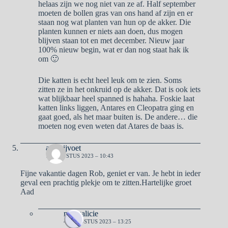
helaas zijn we nog niet van ze af. Half september
moeten de bollen gras van ons hand af zijn en er
staan nog wat planten van hun op de akker. Die
planten kunnen er niets aan doen, dus mogen
blijven staan tot en met december. Nieuw jaar
100% nieuw begin, wat er dan nog staat hak ik
om 🙂
Die katten is echt heel leuk om te zien. Soms
zitten ze in het onkruid op de akker. Dat is ook iets
wat blijkbaar heel spanned is hahaha. Foskie laat
katten links liggen, Antares en Cleopatra ging en
gaat goed, als het maar buiten is. De andere… die
moeten nog even weten dat Atares de baas is.
aad bijvoet
1 AUGUSTUS 2023 – 10:43
Fijne vakantie dagen Rob, geniet er van. Je hebt in ieder
geval een prachtig plekje om te zitten.Hartelijke groet
Aad
naargalicie
4 AUGUSTUS 2023 – 13:25