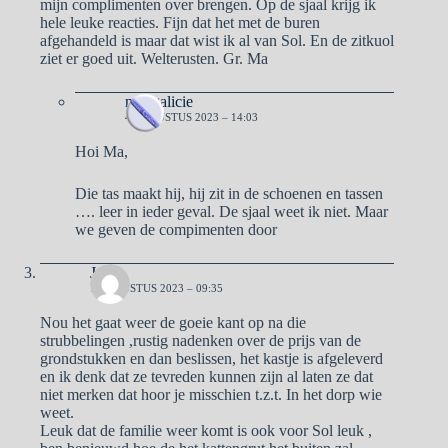
mijn complimenten over brengen. Op de sjaal krijg ik
hele leuke reacties. Fijn dat het met de buren
afgehandeld is maar dat wist ik al van Sol. En de zitkuol
ziet er goed uit. Welterusten. Gr. Ma
naargalicie
4 AUGUSTUS 2023 – 14:03
Hoi Ma,
Die tas maakt hij, hij zit in de schoenen en tassen
…. leer in ieder geval. De sjaal weet ik niet. Maar
we geven de compimenten door
José
1 AUGUSTUS 2023 – 09:35
Nou het gaat weer de goeie kant op na die
strubbelingen ,rustig nadenken over de prijs van de
grondstukken en dan beslissen, het kastje is afgeleverd
en ik denk dat ze tevreden kunnen zijn al laten ze dat
niet merken dat hoor je misschien t.z.t. In het dorp wie
weet.
Leuk dat de familie weer komt is ook voor Sol leuk ,