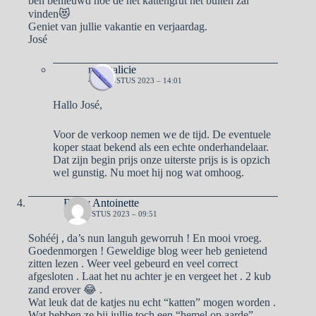
ben benieuwd hoe de het kattengrut het buiten zal
vinden😻
Geniet van jullie vakantie en verjaardag.
José
naargalicie
4 AUGUSTUS 2023 – 14:01
Hallo José,
Voor de verkoop nemen we de tijd. De eventuele
koper staat bekend als een echte onderhandelaar.
Dat zijn begin prijs onze uiterste prijs is is opzich
wel gunstig. Nu moet hij nog wat omhoog.
Ben y Antoinette
1 AUGUSTUS 2023 – 09:51
Sohééj , da’s nun languh geworruh ! En mooi vroeg.
Goedenmorgen ! Geweldige blog weer heb genietend
zitten lezen . Weer veel gebeurd en veel correct
afgesloten . Laat het nu achter je en vergeet het . 2 kub
zand erover 😂 .
Wat leuk dat de katjes nu echt “katten” mogen worden .
Wat hebben ze bij jullie toch een “hemel op aarde” .