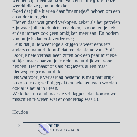
wennen zijn maar dat komt vanzelf in die grote “boze”
wereld die ze gaan ontdekken.
Goed dat jullie hier en daar “mannetjes” hebben om een
en ander te regelen.
Hier en daar wat grond verkopen, zeker als het percelen
zijn waar jullie toch niets mee doen, is mooi en je hebt
er dan immers ook geen omkijken meer aan. En bodem
van putje is dan ook verder weg.
Leuk dat jullie weer loge’s krijgen is weer eens iets
anders en natuurlijk proficiat met de kleine van “Sol”.
Door je hele verhaal heen zitten ook een paar mistieke
stukjes maar daar zul je je reden natuurlijk wel voor
hebben. Het maakt ons als bloglezers alleen maar
nieuwsgieriger natuurlijk.
Iets wat voor je verjaardag bestemd is mag natuurlijk
pas op die dag zelf uitgepakt en bekeken gaan worden
ook al is het al in Frean.
We kijken nu al uit naar de vrijdagpost dan komen we
misschien te weten wat er donderdag was !!!!
Houdoe
naargalicie
4 AUGUSTUS 2023 – 14:18