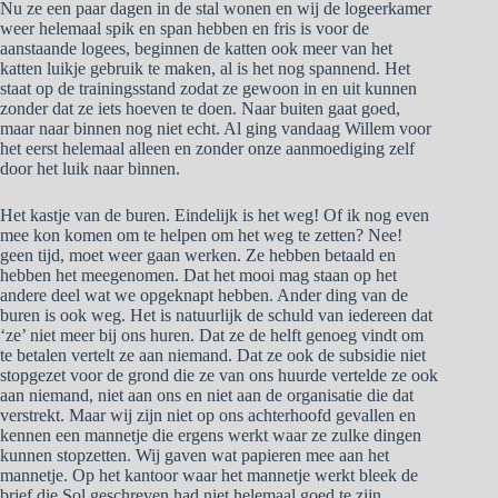
Nu ze een paar dagen in de stal wonen en wij de logeerkamer
weer helemaal spik en span hebben en fris is voor de
aanstaande logees, beginnen de katten ook meer van het
katten luikje gebruik te maken, al is het nog spannend. Het
staat op de trainingsstand zodat ze gewoon in en uit kunnen
zonder dat ze iets hoeven te doen. Naar buiten gaat goed,
maar naar binnen nog niet echt. Al ging vandaag Willem voor
het eerst helemaal alleen en zonder onze aanmoediging zelf
door het luik naar binnen.
Het kastje van de buren. Eindelijk is het weg! Of ik nog even
mee kon komen om te helpen om het weg te zetten? Nee!
geen tijd, moet weer gaan werken. Ze hebben betaald en
hebben het meegenomen. Dat het mooi mag staan op het
andere deel wat we opgeknapt hebben. Ander ding van de
buren is ook weg. Het is natuurlijk de schuld van iedereen dat
‘ze’ niet meer bij ons huren. Dat ze de helft genoeg vindt om
te betalen vertelt ze aan niemand. Dat ze ook de subsidie niet
stopgezet voor de grond die ze van ons huurde vertelde ze ook
aan niemand, niet aan ons en niet aan de organisatie die dat
verstrekt. Maar wij zijn niet op ons achterhoofd gevallen en
kennen een mannetje die ergens werkt waar ze zulke dingen
kunnen stopzetten. Wij gaven wat papieren mee aan het
mannetje. Op het kantoor waar het mannetje werkt bleek de
brief die Sol geschreven had niet helemaal goed te zijn.