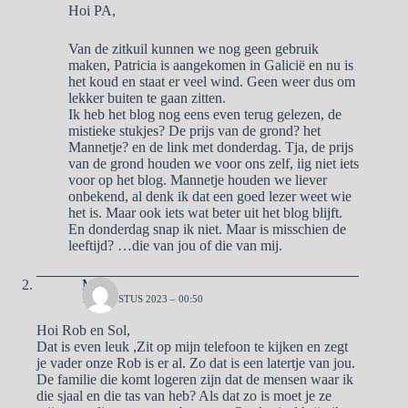
Hoi PA,
Van de zitkuil kunnen we nog geen gebruik
maken, Patricia is aangekomen in Galicië en nu is
het koud en staat er veel wind. Geen weer dus om
lekker buiten te gaan zitten.
Ik heb het blog nog eens even terug gelezen, de
mistieke stukjes? De prijs van de grond? het
Mannetje? en de link met donderdag. Tja, de prijs
van de grond houden we voor ons zelf, iig niet iets
voor op het blog. Mannetje houden we liever
onbekend, al denk ik dat een goed lezer weet wie
het is. Maar ook iets wat beter uit het blog blijft.
En donderdag snap ik niet. Maar is misschien de
leeftijd? …die van jou of die van mij.
Ma
1 AUGUSTUS 2023 – 00:50
Hoi Rob en Sol,
Dat is even leuk ,Zit op mijn telefoon te kijken en zegt
je vader onze Rob is er al. Zo dat is een latertje van jou.
De familie die komt logeren zijn dat de mensen waar ik
die sjaal en die tas van heb? Als dat zo is moet je ze