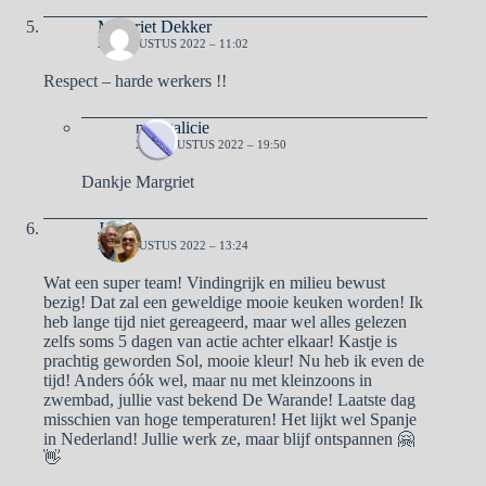
Margriet Dekker
25 AUGUSTUS 2022 – 11:02
Respect – harde werkers !!
naargalicie
26 AUGUSTUS 2022 – 19:50
Dankje Margriet
Joke
25 AUGUSTUS 2022 – 13:24
Wat een super team! Vindingrijk en milieu bewust
bezig! Dat zal een geweldige mooie keuken worden! Ik
heb lange tijd niet gereageerd, maar wel alles gelezen
zelfs soms 5 dagen van actie achter elkaar! Kastje is
prachtig geworden Sol, mooie kleur! Nu heb ik even de
tijd! Anders óók wel, maar nu met kleinzoons in
zwembad, jullie vast bekend De Warande! Laatste dag
misschien van hoge temperaturen! Het lijkt wel Spanje
in Nederland! Jullie werk ze, maar blijf ontspannen 🤗
👋