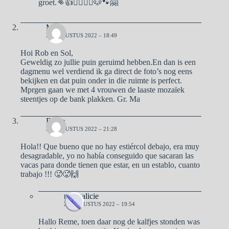
groet.👊👍🙋‍♀️🙋‍♂️🐶🐾🤗
Ma
24 AUGUSTUS 2022 – 18:49
Hoi Rob en Sol,
Geweldig zo jullie puin geruimd hebben.En dan is een
dagmenu wel verdiend ik ga direct de foto’s nog eens
bekijken en dat puin onder in die ruimte is perfect.
Mprgen gaan we met 4 vrouwen de laaste mozaïek
steentjes op de bank plakken. Gr. Ma
Reme
24 AUGUSTUS 2022 – 21:28
Hola!! Que bueno que no hay estiércol debajo, era muy
desagradable, yo no había conseguido que sacaran las
vacas para donde tienen que estar, en un establo, cuanto
trabajo !!! 🥵🥵🙌
naargalicie
26 AUGUSTUS 2022 – 19:54
Hallo Reme, toen daar nog de kalfjes stonden was