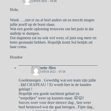
24 AUGUSTUS 2022 – 18:46
Hola,
Wauh ….ziet er nu al heel anders uit en terecht mogen
jullie jezelf op de borst slaan.
Wat een goede oplossing trouwens om het puin in dat
stalletje te dumpen.
Dat dagmenu zal nu ook wel weer, of juist nog meer en
beter gesmaakt hebben. Hopelijk komt Sol betijds uit
haar coma.
Houdoe
Antoinette /Ben
25 AUGUSTUS 2022 – 07:58
Goedemorgen . Geweldig wat een team zijn jullie
. Idd CHAPEAU ! Er wordt hier in de handen
geklapt !
Hopelijk een goede nachtrust gehad en
“soepeltjes” weer op kunnen staan .🤭😉?
Succes weer voor deze nieuwe dag , ben weer
heel benieuwd wat die gaat brengen . Fijne dag ,