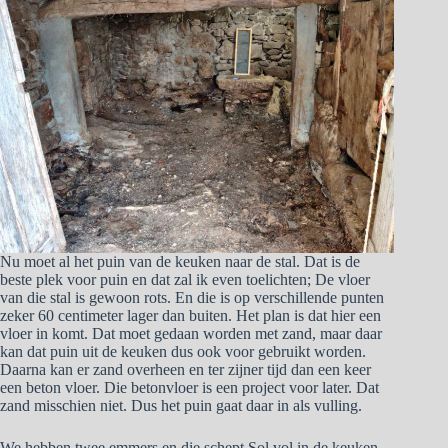
Nu moet al het puin van de keuken naar de stal. Dat is de
beste plek voor puin en dat zal ik even toelichten; De vloer
van die stal is gewoon rots. En die is op verschillende punten
zeker 60 centimeter lager dan buiten. Het plan is dat hier een
vloer in komt. Dat moet gedaan worden met zand, maar daar
kan dat puin uit de keuken dus ook voor gebruikt worden.
Daarna kan er zand overheen en ter zijner tijd dan een keer
een beton vloer. Die betonvloer is een project voor later. Dat
zand misschien niet. Dus het puin gaat daar in als vulling.
We hebben twee emmers en die schept Sol vol in de keuken