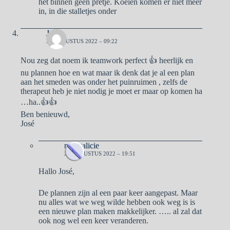
het binnen geen pretje. Koeien komen er niet meer
in, in die stalletjes onder
Jose
25 AUGUSTUS 2022 – 09:22
Nou zeg dat noem ik teamwork perfect 👍 heerlijk en
nu plannen hoe en wat maar ik denk dat je al een plan
aan het smeden was onder het puinruimen , zelfs de
therapeut heb je niet nodig je moet er maar op komen ha
…ha..👍👍
Ben benieuwd,
José
naargalicie
26 AUGUSTUS 2022 – 19:51
Hallo José,
De plannen zijn al een paar keer aangepast. Maar
nu alles wat we weg wilde hebben ook weg is is
een nieuwe plan maken makkelijker. ….. al zal dat
ook nog wel een keer veranderen.