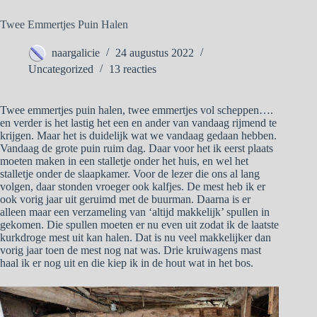
Twee Emmertjes Puin Halen
naargalicie
24 augustus 2022
Uncategorized
13 reacties
Twee emmertjes puin halen, twee emmertjes vol scheppen….
en verder is het lastig het een en ander van vandaag rijmend te
krijgen. Maar het is duidelijk wat we vandaag gedaan hebben.
Vandaag de grote puin ruim dag. Daar voor het ik eerst plaats
moeten maken in een stalletje onder het huis, en wel het
stalletje onder de slaapkamer. Voor de lezer die ons al lang
volgen, daar stonden vroeger ook kalfjes. De mest heb ik er
ook vorig jaar uit geruimd met de buurman. Daarna is er
alleen maar een verzameling van ‘altijd makkelijk’ spullen in
gekomen. Die spullen moeten er nu even uit zodat ik de laatste
kurkdroge mest uit kan halen. Dat is nu veel makkelijker dan
vorig jaar toen de mest nog nat was. Drie kruiwagens mast
haal ik er nog uit en die kiep ik in de hout wat in het bos.