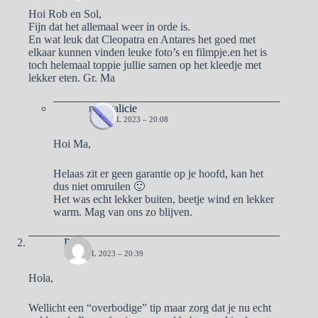
Hoi Rob en Sol,
Fijn dat het allemaal weer in orde is.
En wat leuk dat Cleopatra en Antares het goed met
elkaar kunnen vinden leuke foto’s en filmpje.en het is
toch helemaal toppie jullie samen op het kleedje met
lekker eten. Gr. Ma
naargalicie
16 APRIL 2023 – 20:08
Hoi Ma,
Helaas zit er geen garantie op je hoofd, kan het
dus niet omruilen 🙂
Het was echt lekker buiten, beetje wind en lekker
warm. Mag van ons zo blijven.
Pa
16 APRIL 2023 – 20:39
Hola,
Wellicht een “overbodige” tip maar zorg dat je nu echt