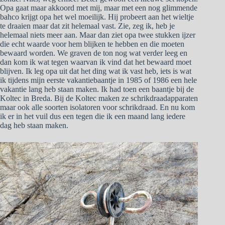
Opa gaat maar akkoord met mij, maar met een nog glimmende
bahco krijgt opa het wel moeilijk. Hij probeert aan het wieltje
te draaien maar dat zit helemaal vast. Zie, zeg ik, heb je
helemaal niets meer aan. Maar dan ziet opa twee stukken ijzer
die echt waarde voor hem blijken te hebben en die moeten
bewaard worden. We graven de ton nog wat verder leeg en
dan kom ik wat tegen waarvan ik vind dat het bewaard moet
blijven. Ik leg opa uit dat het ding wat ik vast heb, iets is wat
ik tijdens mijn eerste vakantiebaantje in 1985 of 1986 een hele
vakantie lang heb staan maken. Ik had toen een baantje bij de
Koltec in Breda. Bij de Koltec maken ze schrikdraadapparaten
maar ook alle soorten isolatoren voor schrikdraad. En nu kom
ik er in het vuil dus een tegen die ik een maand lang iedere
dag heb staan maken.