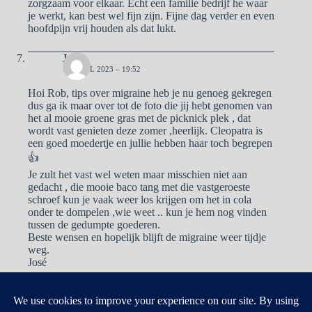
zorgzaam voor elkaar. Echt een familie bedrijf he waar
je werkt, kan best wel fijn zijn. Fijne dag verder en even
hoofdpijn vrij houden als dat lukt.
José
17 APRIL 2023 – 19:52
Hoi Rob, tips over migraine heb je nu genoeg gekregen
dus ga ik maar over tot de foto die jij hebt genomen van
het al mooie groene gras met de picknick plek , dat
wordt vast genieten deze zomer ,heerlijk. Cleopatra is
een goed moedertje en jullie hebben haar toch begrepen
👍
Je zult het vast wel weten maar misschien niet aan
gedacht , die mooie baco tang met die vastgeroeste
schroef kun je vaak weer los krijgen om het in cola
onder te dompelen ,wie weet .. kun je hem nog vinden
tussen de gedumpte goederen.
Beste wensen en hopelijk blijft de migraine weer tijdje
weg.
José