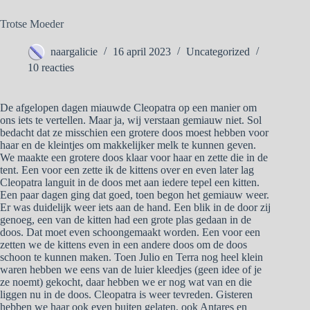
Trotse Moeder
naargalicie
16 april 2023
Uncategorized
10 reacties
De afgelopen dagen miauwde Cleopatra op een manier om
ons iets te vertellen. Maar ja, wij verstaan gemiauw niet. Sol
bedacht dat ze misschien een grotere doos moest hebben voor
haar en de kleintjes om makkelijker melk te kunnen geven.
We maakte een grotere doos klaar voor haar en zette die in de
tent. Een voor een zette ik de kittens over en even later lag
Cleopatra languit in de doos met aan iedere tepel een kitten.
Een paar dagen ging dat goed, toen begon het gemiauw weer.
Er was duidelijk weer iets aan de hand. Een blik in de door zij
genoeg, een van de kitten had een grote plas gedaan in de
doos. Dat moet even schoongemaakt worden. Een voor een
zetten we de kittens even in een andere doos om de doos
schoon te kunnen maken. Toen Julio en Terra nog heel klein
waren hebben we eens van de luier kleedjes (geen idee of je
ze noemt) gekocht, daar hebben we er nog wat van en die
liggen nu in de doos. Cleopatra is weer tevreden. Gisteren
hebben we haar ook even buiten gelaten, ook Antares en