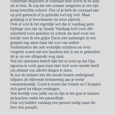
voldoende Ibuprofen in voorraad hebt zowel in de auto
als in huis. Ik zeg dat niet zomaar aangezien je een tijd
terug hetzelfde schreef. Dus of je hebt de voorraad niet
op peil gebracht of je gebruikt wel erg veel. Maar
gelukkig is je bovenkamer nu weer pijnvrij.
Ook al wist ik het eigenlijk wel dat er vandaag geen
bijdrage zou zijn op Spanje Vandaag toch voor alle
zekerheid even gekeken en schrok me heel even een
hoedje toen ik een grijze Dacia met aanhanger in een
greppel zag staan maar dat was van andere
Nederlanders die ook wekelijks schrijven en even
vergeten waren dat een handrem iets is om te gebruiken
als je op een aflopende weg staat.
Wat het opruimen betreft lijkt het er eerst op dat Opa
rigoreus te werk gaat maar later toch weer moeite heeft
om afstand van allerlei dingen te doen.
Ik zou de isolator met die mooie houten ondergrond
inlijsten als blijvende herinnering aan je eerste
vakantiebaantje. Goed te horen dat Antaris en Cleopatra
zich goed tot elkaar verdragen.
Wat heerlijk voor jullie om zo fijn in het gras te kunnen
picknicken onder het parasolletje.
Ook wij hadden vandaag een parasol nodig maar die
heet dan paraplu.