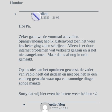
Houdoe
naargalicie
16 APRIL 2023 – 21:09
Hoi Pa,
Zeker gaan we de voorraad aanvullen.
Spanjevandaag heb ik gisteravond toen het weer
iets beter ging zitten schrijven. Alleen is er door
internet problemen wat verkeerd gegaan en is het
niet aangekomen. Maar dat is alsnog in orde
gemaakt.
Opa is niet aan het opruimen geweest, de vader
van Pablo heeft dat gedaan en met opa heb ik een
vat leeg gemaakt waar opa van sommige dingen
zonde maakte.
Sorry dat wij hier even het betere weer hebben 🙂
Antoinette /Ben
17 APRIL 2023 – 16:11