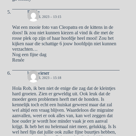
Renée
17 APRIL 2023 – 13:15
Wat een mooie foto van Cleopatra en de kittens in de
doos! Ik zou niet kunnen kiezen al vind ik die met de
rosse plek op zijn of haar hoofdje heel mooi! Zou het
kijken naar die schattige 6 jouw hoofdpijn niet kunnen
verzachten…
Nog een fijne dag
Renée
lady wieser
17 APRIL 2023 – 15:18
Hola Rob, ik ben niet de enige die zag dat de kleintjes
hard groeien. Zien er geweldig uit. Ook leuk dat de
moeder geen problemen heeft met de honden. Is
kennelijk toch echt een huiskat geweest maar dat zal
wel altijd een vraag blijven. Waardeloos die migraine
aanvallen, weet er ook alles van, kan wel zeggen dat
hoe ouder je wordt hoe minder vaak je een aanval
krijgt. Ik heb het nu helemaal niet meer, gelukkig. Is Is
wel heel fijn dat jullie ook zulke fijne buurtjes hebben,