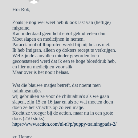
Hoi Rob,
Zoals je nog wel weet heb ik ook last van (heftige)
migraine.
Kan inderdaad geen licht en/of geluid velen dan.
Moet slapen en medicijnen in nemen.
Paracetamol of Ibuprofen werkt bij mij helaas niet.
Ik heb Imigran, alleen op dokters recept te verkrijgen.
Wel zijn de aanvallen minder geworden toen
geconstateerd werd dat ik een te hoge bloeddruk heb,
en hier nu medicijnen voor slik.
Maar over is het nooit helaas.
Wat die blauwe matjes betreft, dat noemt men
trainingsmatjes.
wij gebruiken ze voor de chihuahua’s als we gaan
slapen, zijn 15 en 16 jaar en als ze wat moeten doen
doen ze het s’nachts op zo een matje.
Kocht ze vroeger bij de action, maar nu in een grote
doos (250 stuks)
https://www.action.com/nl-nl/p/puppy-trainingpads-2/
gr. Henny