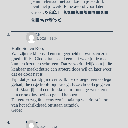
je nu helemaal niet aan toe nu je zo druk
bent met je werk. Fijne avond voor later .
Groet .👊👍🙋🙋‍♀️🐈🐈‍⬛🐈‍⬛🐈‍⬛🐈‍⬛🐈‍⬛
🐈‍⬛🐄🦮🐕👋👋
Yvonne
17 APRIL 2023 – 01:34
Hallo Sol en Rob,
Wat zijn de kittens al enorm gegroeid en wat zien ze er
goed uit! En Cleopatra is echt een kat waar jullie mee
kunnen lezen en schrijven. Dat ze zo duidelijk aan jullie
kenbaar maakt dat ze een grotere doos wil en later weer
dat de doos nat is.
Fijn dat je hoofdpijn over is. Ik heb vroeger een collega
gehad, die erge hoofdpijn kreeg als ze chocola gegeten
had. Maar jij had een drukke en rommelige week en dat
kan er ook invloed op gehad hebben.
En verder zag ik ineens een hanglamp van de isolator
van het schrikdraad ontstaan (grapje).
Groet
Henny
17 APRIL 2023 – 12:58