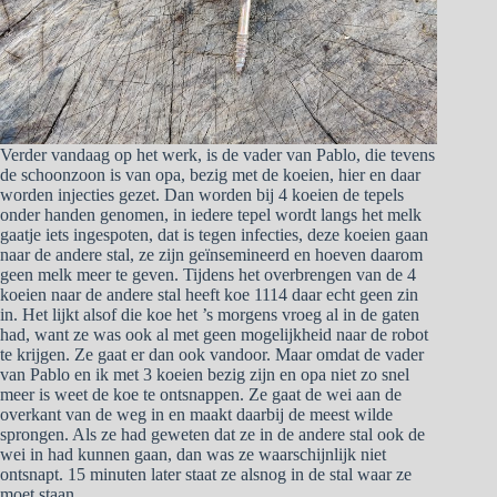
Verder vandaag op het werk, is de vader van Pablo, die tevens
de schoonzoon is van opa, bezig met de koeien, hier en daar
worden injecties gezet. Dan worden bij 4 koeien de tepels
onder handen genomen, in iedere tepel wordt langs het melk
gaatje iets ingespoten, dat is tegen infecties, deze koeien gaan
naar de andere stal, ze zijn geïnsemineerd en hoeven daarom
geen melk meer te geven. Tijdens het overbrengen van de 4
koeien naar de andere stal heeft koe 1114 daar echt geen zin
in. Het lijkt alsof die koe het ’s morgens vroeg al in de gaten
had, want ze was ook al met geen mogelijkheid naar de robot
te krijgen. Ze gaat er dan ook vandoor. Maar omdat de vader
van Pablo en ik met 3 koeien bezig zijn en opa niet zo snel
meer is weet de koe te ontsnappen. Ze gaat de wei aan de
overkant van de weg in en maakt daarbij de meest wilde
sprongen. Als ze had geweten dat ze in de andere stal ook de
wei in had kunnen gaan, dan was ze waarschijnlijk niet
ontsnapt. 15 minuten later staat ze alsnog in de stal waar ze
moet staan.