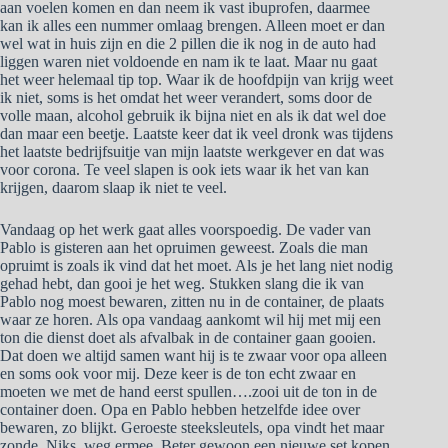
aan voelen komen en dan neem ik vast ibuprofen, daarmee
kan ik alles een nummer omlaag brengen. Alleen moet er dan
wel wat in huis zijn en die 2 pillen die ik nog in de auto had
liggen waren niet voldoende en nam ik te laat. Maar nu gaat
het weer helemaal tip top. Waar ik de hoofdpijn van krijg weet
ik niet, soms is het omdat het weer verandert, soms door de
volle maan, alcohol gebruik ik bijna niet en als ik dat wel doe
dan maar een beetje. Laatste keer dat ik veel dronk was tijdens
het laatste bedrijfsuitje van mijn laatste werkgever en dat was
voor corona. Te veel slapen is ook iets waar ik het van kan
krijgen, daarom slaap ik niet te veel.
Vandaag op het werk gaat alles voorspoedig. De vader van
Pablo is gisteren aan het opruimen geweest. Zoals die man
opruimt is zoals ik vind dat het moet. Als je het lang niet nodig
gehad hebt, dan gooi je het weg. Stukken slang die ik van
Pablo nog moest bewaren, zitten nu in de container, de plaats
waar ze horen. Als opa vandaag aankomt wil hij met mij een
ton die dienst doet als afvalbak in de container gaan gooien.
Dat doen we altijd samen want hij is te zwaar voor opa alleen
en soms ook voor mij. Deze keer is de ton echt zwaar en
moeten we met de hand eerst spullen….zooi uit de ton in de
container doen. Opa en Pablo hebben hetzelfde idee over
bewaren, zo blijkt. Geroeste steeksleutels, opa vindt het maar
zonde. Niks, weg ermee. Beter gewoon een nieuwe set kopen.