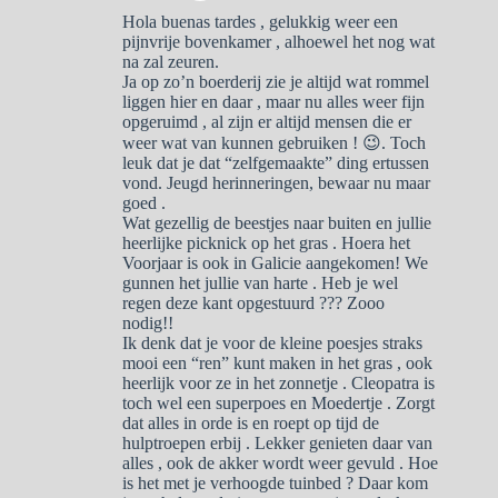
Hola buenas tardes , gelukkig weer een
pijnvrije bovenkamer , alhoewel het nog wat
na zal zeuren.
Ja op zo’n boerderij zie je altijd wat rommel
liggen hier en daar , maar nu alles weer fijn
opgeruimd , al zijn er altijd mensen die er
weer wat van kunnen gebruiken ! 😉. Toch
leuk dat je dat “zelfgemaakte” ding ertussen
vond. Jeugd herinneringen, bewaar nu maar
goed .
Wat gezellig de beestjes naar buiten en jullie
heerlijke picknick op het gras . Hoera het
Voorjaar is ook in Galicie aangekomen! We
gunnen het jullie van harte . Heb je wel
regen deze kant opgestuurd ??? Zooo
nodig!!
Ik denk dat je voor de kleine poesjes straks
mooi een “ren” kunt maken in het gras , ook
heerlijk voor ze in het zonnetje . Cleopatra is
toch wel een superpoes en Moedertje . Zorgt
dat alles in orde is en roept op tijd de
hulptroepen erbij . Lekker genieten daar van
alles , ook de akker wordt weer gevuld . Hoe
is het met je verhoogde tuinbed ? Daar kom