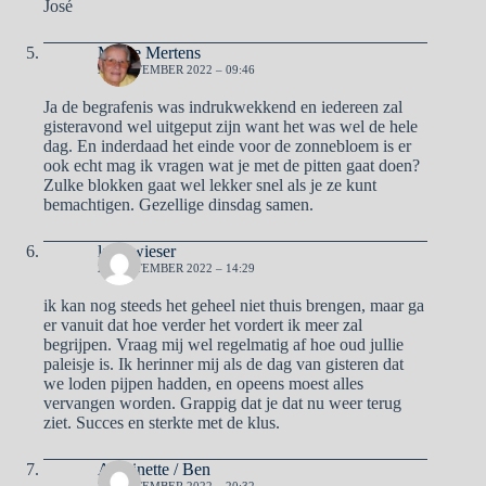
José
Mieke Mertens
20 SEPTEMBER 2022 – 09:46
Ja de begrafenis was indrukwekkend en iedereen zal
gisteravond wel uitgeput zijn want het was wel de hele
dag. En inderdaad het einde voor de zonnebloem is er
ook echt mag ik vragen wat je met de pitten gaat doen?
Zulke blokken gaat wel lekker snel als je ze kunt
bemachtigen. Gezellige dinsdag samen.
lady wieser
20 SEPTEMBER 2022 – 14:29
ik kan nog steeds het geheel niet thuis brengen, maar ga
er vanuit dat hoe verder het vordert ik meer zal
begrijpen. Vraag mij wel regelmatig af hoe oud jullie
paleisje is. Ik herinner mij als de dag van gisteren dat
we loden pijpen hadden, en opeens moest alles
vervangen worden. Grappig dat je dat nu weer terug
ziet. Succes en sterkte met de klus.
Antoinette / Ben
20 SEPTEMBER 2022 – 20:32