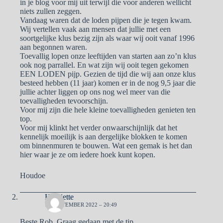
in je blog voor mij uit terwijl die voor anderen wellicht
niets zullen zeggen.
Vandaag waren dat de loden pijpen die je tegen kwam.
Wij vertellen vaak aan mensen dat jullie met een
soortgelijke klus bezig zijn als waar wij ooit vanaf 1996
aan begonnen waren.
Toevallig lopen onze leeftijden van starten aan zo’n klus
ook nog parrallel. En wat zijn wij ooit tegen gekomen
EEN LODEN pijp. Gezien de tijd die wij aan onze klus
besteed hebben (11 jaar) komen er in de nog 9,5 jaar die
jullie achter liggen op ons nog wel meer van die
toevalligheden tevoorschijn.
Voor mij zijn die hele kleine toevalligheden genieten ten
top.
Voor mij klinkt het verder onwaarschijnlijk dat het
kennelijk moeilijk is aan dergelijke blokken te komen
om binnenmuren te bouwen. Wat een gemak is het dan
hier waar je ze om iedere hoek kunt kopen.
Houdoe
Henriette
19 SEPTEMBER 2022 – 20:49
Beste Rob, Graag gedaan met de tip.