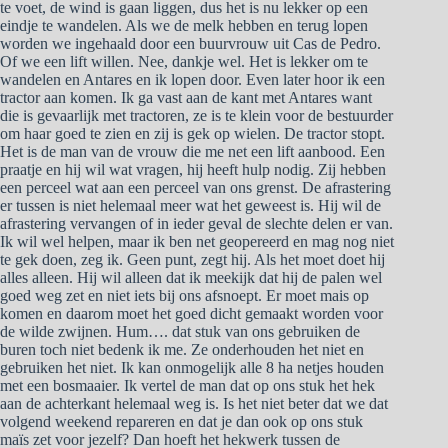
te voet, de wind is gaan liggen, dus het is nu lekker op een
eindje te wandelen. Als we de melk hebben en terug lopen
worden we ingehaald door een buurvrouw uit Cas de Pedro.
Of we een lift willen. Nee, dankje wel. Het is lekker om te
wandelen en Antares en ik lopen door. Even later hoor ik een
tractor aan komen. Ik ga vast aan de kant met Antares want
die is gevaarlijk met tractoren, ze is te klein voor de bestuurder
om haar goed te zien en zij is gek op wielen. De tractor stopt.
Het is de man van de vrouw die me net een lift aanbood. Een
praatje en hij wil wat vragen, hij heeft hulp nodig. Zij hebben
een perceel wat aan een perceel van ons grenst. De afrastering
er tussen is niet helemaal meer wat het geweest is. Hij wil de
afrastering vervangen of in ieder geval de slechte delen er van.
Ik wil wel helpen, maar ik ben net geopereerd en mag nog niet
te gek doen, zeg ik. Geen punt, zegt hij. Als het moet doet hij
alles alleen. Hij wil alleen dat ik meekijk dat hij de palen wel
goed weg zet en niet iets bij ons afsnoept. Er moet mais op
komen en daarom moet het goed dicht gemaakt worden voor
de wilde zwijnen. Hum…. dat stuk van ons gebruiken de
buren toch niet bedenk ik me. Ze onderhouden het niet en
gebruiken het niet. Ik kan onmogelijk alle 8 ha netjes houden
met een bosmaaier. Ik vertel de man dat op ons stuk het hek
aan de achterkant helemaal weg is. Is het niet beter dat we dat
volgend weekend repareren en dat je dan ook op ons stuk
maïs zet voor jezelf? Dan hoeft het hekwerk tussen de