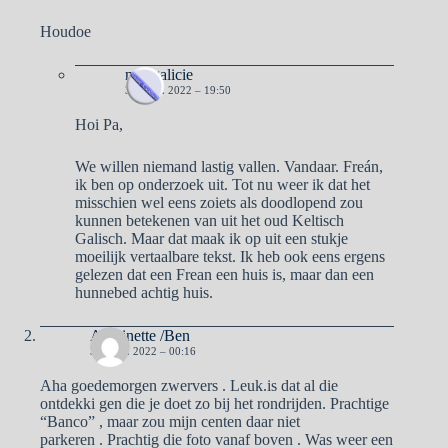
Houdoe
naargalicie
3 APRIL 2022 – 19:50
Hoi Pa,
We willen niemand lastig vallen. Vandaar. Freán,
ik ben op onderzoek uit. Tot nu weer ik dat het
misschien wel eens zoiets als doodlopend zou
kunnen betekenen van uit het oud Keltisch
Galisch. Maar dat maak ik op uit een stukje
moeilijk vertaalbare tekst. Ik heb ook eens ergens
gelezen dat een Frean een huis is, maar dan een
hunnebed achtig huis.
Antoinette /Ben
3 APRIL 2022 – 00:16
Aha goedemorgen zwervers . Leuk.is dat al die
ontdekki gen die je doet zo bij het rondrijden. Prachtige
“Banco” , maar zou mijn centen daar niet
parkeren . Prachtig die foto vanaf boven . Was weer een