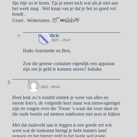
fijn ritje zo te lezen. Tja je moet toch wat als je niet aan
het werk mag . Wel knap van je dat je het zo goed vol
houdt .
Groet . Welterusten. 😴💤🤗👍👋
naargalicie
3 APRIL 2022 – 19:47
Hallo Antoinette en Ben,
Zou die groene container eigenlijk een apparaat
zijn om je geld te kunnen storen? hahaha
José
3 APRIL 2022 – 09:41
Heel leuk zo’n rondrit ontdek je weer van alles en
mooie foto’s, de volgende keer maar wat nieuwsgieriger
zijn en vragen over die ’Frean ‘s waar dat voor staat en
die oude boerin zal meteen ontdooien met nors te kijken
.
Met dat maïsveld aan te leggen is een goede zet wie
weet wat de toekomst brengt je hebt immers land
genoeg en het brengt geld in het laatje wel goeie