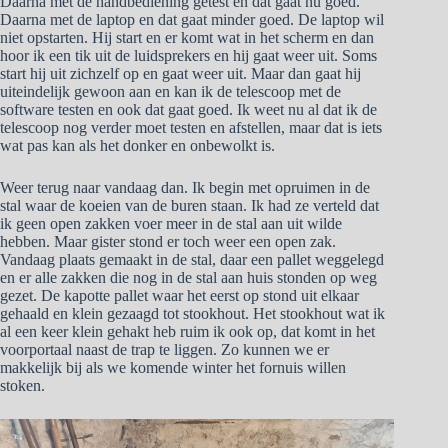
Daarna met de handbediening getest en dat gaat nu goed.
Daarna met de laptop en dat gaat minder goed. De laptop wil
niet opstarten. Hij start en er komt wat in het scherm en dan
hoor ik een tik uit de luidsprekers en hij gaat weer uit. Soms
start hij uit zichzelf op en gaat weer uit. Maar dan gaat hij
uiteindelijk gewoon aan en kan ik de telescoop met de
software testen en ook dat gaat goed. Ik weet nu al dat ik de
telescoop nog verder moet testen en afstellen, maar dat is iets
wat pas kan als het donker en onbewolkt is.
Weer terug naar vandaag dan. Ik begin met opruimen in de
stal waar de koeien van de buren staan. Ik had ze verteld dat
ik geen open zakken voer meer in de stal aan uit wilde
hebben. Maar gister stond er toch weer een open zak.
Vandaag plaats gemaakt in de stal, daar een pallet weggelegd
en er alle zakken die nog in de stal aan huis stonden op weg
gezet. De kapotte pallet waar het eerst op stond uit elkaar
gehaald en klein gezaagd tot stookhout. Het stookhout wat ik
al een keer klein gehakt heb ruim ik ook op, dat komt in het
voorportaal naast de trap te liggen. Zo kunnen we er
makkelijk bij als we komende winter het fornuis willen
stoken.