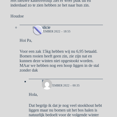
Het nieuwe kattenverblijf ziet er weer puik uit en
inderdaad zo te zien hebben ze het naar hun zin.
Houdoe
naargalicie
16 SEPTEMBER 2022 – 18:55
Hoi Pa,
Voor een zak 15kg hebben wij nu 6,95 betaald.
Bomen rooien heeft geen zin, zie zijn nat en
kunnen deze winten niet opgestookt worden.
MAar we hebben nog een hoop liggen in de stal
zonder dak
Pa
17 SEPTEMBER 2022 – 00:35
Hola,
Dat begrijp ik dat je nog veel stookhout hebt
liggen maar nu bomen uit het bos halen is
natuurlijk bedoelt voor de volgende winter