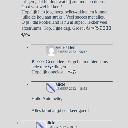
krijgen , dat hij doet wat hij zou moeten doen .
Gaat vast wel lukken !
Hopelijk heb je genoeg pellet-zakken en kunnen
jullie de kou aan straks . Veel succes met alles.
O ja , dat kookeiland is nu al super , lekker veel
afzetruimte. Top. Fijne dag. Groet . 👍👊👋🙋‍♀️🙋‍♂️
🐶🐾
Antoinette / Ben
16 SEPTEMBER 2022 – 06:17
J9 ???? Geen idee . Er gebeuren hier soms
hele rare 🤪 dingen !
Hopelijk opgelost . 👊🤣
naargalicie
16 SEPTEMBER 2022 – 18:52
Hallo Antoinette,
Alles komt altijd een keer goed!
naargalicie
16 SEPTEMBER 2022 – 18:53