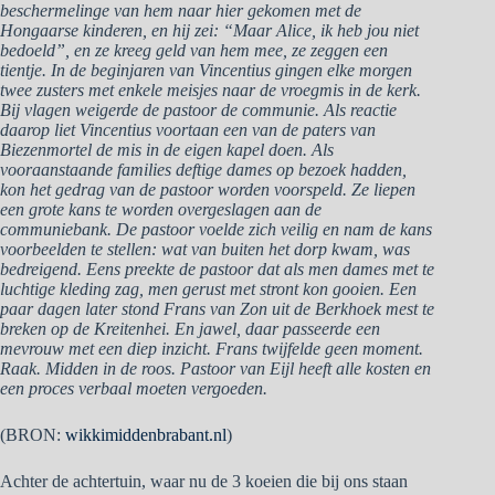
beschermelinge van hem naar hier gekomen met de
Hongaarse kinderen, en hij zei: “Maar Alice, ik heb jou niet
bedoeld”, en ze kreeg geld van hem mee, ze zeggen een
tientje. In de beginjaren van Vincentius gingen elke morgen
twee zusters met enkele meisjes naar de vroegmis in de kerk.
Bij vlagen weigerde de pastoor de communie. Als reactie
daarop liet Vincentius voortaan een van de paters van
Biezenmortel de mis in de eigen kapel doen. Als
vooraanstaande families deftige dames op bezoek hadden,
kon het gedrag van de pastoor worden voorspeld. Ze liepen
een grote kans te worden overgeslagen aan de
communiebank. De pastoor voelde zich veilig en nam de kans
voorbeelden te stellen: wat van buiten het dorp kwam, was
bedreigend. Eens preekte de pastoor dat als men dames met te
luchtige kleding zag, men gerust met stront kon gooien. Een
paar dagen later stond Frans van Zon uit de Berkhoek mest te
breken op de Kreitenhei. En jawel, daar passeerde een
mevrouw met een diep inzicht. Frans twijfelde geen moment.
Raak. Midden in de roos. Pastoor van Eijl heeft alle kosten en
een proces verbaal moeten vergoeden.
(BRON:
wikkimiddenbrabant.nl
)
Achter de achtertuin, waar nu de 3 koeien die bij ons staan