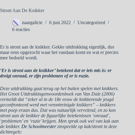
Stront Aan De Knikker
naargalicie
6 juni 2022
Uncategorized
6 reacties
Er is stront aan de knikker. Gekke uitdrukking eigenlijk, dus
maar eens opgezocht waar het vandaan komt en wat er precies
mee bedoeld wordt.
‘Er is stront aan de knikker’ betekent dat er iets mis is: er
dreigt onraad, er zijn problemen of er is ruzie.
Deze uitdrukking gaat terug op het buiten spelen met knikkers.
Het Groot Uitdrukkingenwoordenboek van Van Dale (2006)
vermeldt dat “zeker al in de 18e eeuw de knikkerende jeugd
geconfronteerd werd met verontreinigde knikkers” – knikkers
met poep eraan dus. Dat was natuurlijk vervelend, en zo kon
stront aan de knikker de figuurlijke betekenissen ‘onraad’,
‘problemen’ en ‘ruzie’ krijgen. Men sprak ook wel van kak aan
de knikker.
De Schoolmeester
zinspeelde op kak/stront in deze
dichtregels: