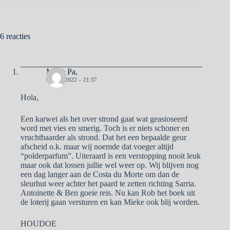
6 reacties
Ma & Pa,
6 JUNI 2022 – 21:37
Hola,
Een karwei als het over strond gaat wat geasioseerd
word met vies en smerig. Toch is er niets schoner en
vruchtbaarder als strond. Dat het een bepaalde geur
afscheid o.k. maar wij noemde dat voeger altijd
“polderparfum”. Uiteraard is een verstopping nooit leuk
maar ook dat lossen jullie wel weer op. Wij blijven nog
een dag langer aan de Costa du Morte om dan de
sleurhut weer achter het paard te zetten richting Sarria.
Antoinette & Ben goeie reis. Nu kan Rob het boek uit
de loterij gaan versturen en kan Mieke ook blij worden.
HOUDOE