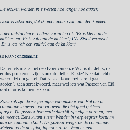
De wolken worden in ’t Westen hoe langer hoe dikker,
Daar is zeker iets, dat ik niet noemen zal, aan den knikker.
Later ontstonden er nettere varianten als ‘Er is klei aan de
knikker’ en ‘Er is vuil aan de knikker’;
F.A. Stoett
vermeldt
‘Er is iets (of: een vuiltje) aan de knikker.’
(BRON:
onzetaal.nl
)
Dat er iets mis is met de afvoer van onze WC is duidelijk, dat
er dus problemen zijn is ook duidelijk. Ruzie? Nee dat hebben
we er niet om gehad. Dat is pas als we met ‘stront gaan
gooien’, geen spreekwoord, maar wel iets wat Pastoor van Eijl
ooit duur is komen te staan!
Roemrijk zijn de weigeringen van pastoor van Eijl om de
communie te geven aan vrouwen die niet goed gekleed
gingen. De pastoor hanteerde daarbij zijn eigen normen, met
de meetlat. Eens kwam zuster Wender in verpleegster kostuum
aan de communiebank. De pastoor weigerde de communie.
Meteen na de mis ging hij naar zuster Wender, een