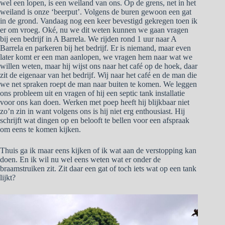
wel een lopen, is een weiland van ons. Op de grens, net in het
weiland is onze ‘beerput’. Volgens de buren gewoon een gat
in de grond. Vandaag nog een keer bevestigd gekregen toen ik
er om vroeg. Oké, nu we dit weten kunnen we gaan vragen
bij een bedrijf in A Barrela. We rijden rond 1 uur naar A
Barrela en parkeren bij het bedrijf. Er is niemand, maar even
later komt er een man aanlopen, we vragen hem naar wat we
willen weten, maar hij wijst ons naar het café op de hoek, daar
zit de eigenaar van het bedrijf. Wij naar het café en de man die
we net spraken roept de man naar buiten te komen. We leggen
ons probleem uit en vragen of hij een septic tank installatie
voor ons kan doen. Werken met poep heeft hij blijkbaar niet
zo’n zin in want volgens ons is hij niet erg enthousiast. Hij
schrijft wat dingen op en belooft te bellen voor een afspraak
om eens te komen kijken.
Thuis ga ik maar eens kijken of ik wat aan de verstopping kan
doen. En ik wil nu wel eens weten wat er onder de
braamstruiken zit. Zit daar een gat of toch iets wat op een tank
lijkt?