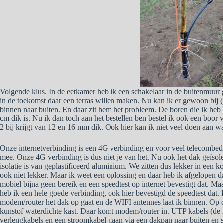
Volgende klus. In de eetkamer heb ik een schakelaar in de buitenmuur 
in de toekomst daar een terras willen maken. Nu kan ik er gewoon bij (
binnen naar buiten. En daar zit hem het probleem. De boren die ik heb 
cm dik is. Nu ik dan toch aan het bestellen ben bestel ik ook een boor
2 bij krijgt van 12 en 16 mm dik. Ook hier kan ik niet veel doen aan wa
Onze internetverbinding is een 4G verbinding en voor veel telecombedr
mee. Onze 4G verbinding is dus niet je van het. Nu ook het dak geïsolee
isolatie is van geplastificeerd aluminium. We zitten dus lekker in een
ook niet lekker. Maar ik weet een oplossing en daar heb ik afgelopen d
mobiel bijna geen bereik en een speedtest op internet bevestigt dat. Maa
heb ik een hele goede verbinding, ook hier bevestigd de speedtest dat.
modem/router het dak op gaat en de WIFI antennes laat ik binnen. Op d
kunstof waterdichte kast. Daar komt modem/router in. UTP kabels (de in
verlengkabels en een stroomkabel gaan via een dakpan naar buiten en sl