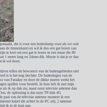
gemaakt, die is voor een buitenlamp voor als we ooit
aan de binnenkant) en wil ik dus een gat boren van
zijn te kort om een gat te boren in een muur die 80
 van 1 meter lang en 24mm dik. Mooie is dat je er dan
t ik wil doen.
ijven tellen de bewoners van de buitengebieden niet
rd is is het nog slechter. De buitenlagen van de
 kooi van Faraday en door de dikke muren werkt het
agen spullen voor besteld. In huis heb ik met mijn
r als ik op dak sta, naast onze televisie antenne dan
 Dus, de oplossing is dat onze TP-link 4G
e paal van de televisie antenne monteer ik een
ternet kabel die achter in de PC zit), 2 antenne
uit ik in de kast aan.