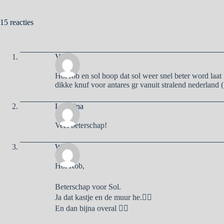
15 reacties
Vera
Hoi rob en sol hoop dat sol weer snel beter word laat 
dikke knuf voor antares gr vanuit stralend nederland (
Ludwina
Veel beterschap!
Willy
Hoi Rob,
Beterschap voor Sol.
Ja dat kastje en de muur he.🤦‍♀️
En dan bijna overal 🤷‍♀️