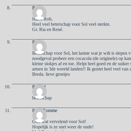
Rene
Hallo Rob,
Heel veel beterschap voor Sol veel sterkte.
Gr. Ria en René.
Biddie
Beterschap voor Sol, het lastste wat je wilt is slepen
noodgeval probeer een cocacola (de originele) op kam
kleine slokjes af en toe. Helpt heel goed en de suiker 
artsen in 3de wereld landen!! Ik geniet heel veel van 
Breda. lieve groetjes
Ronald
beterschap
Petra Romme
Ooh wat vervelend voor Sol!
Hopelijk is ze snel weer de oude!