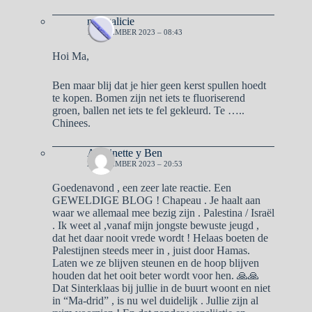
naargalicie
1 NOVEMBER 2023 – 08:43
Hoi Ma,
Ben maar blij dat je hier geen kerst spullen hoedt
te kopen. Bomen zijn net iets te fluoriserend
groen, ballen net iets te fel gekleurd. Te …..
Chinees.
Antoinette y Ben
2 NOVEMBER 2023 – 20:53
Goedenavond , een zeer late reactie. Een
GEWELDIGE BLOG ! Chapeau . Je haalt aan
waar we allemaal mee bezig zijn . Palestina / Israël
. Ik weet al ,vanaf mijn jongste bewuste jeugd ,
dat het daar nooit vrede wordt ! Helaas boeten de
Palestijnen steeds meer in , juist door Hamas.
Laten we ze blijven steunen en de hoop blijven
houden dat het ooit beter wordt voor hen. 🙏🙏
Dat Sinterklaas bij jullie in de buurt woont en niet
in “Ma-drid” , is nu wel duidelijk . Jullie zijn al