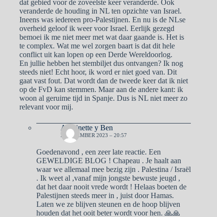
dat gebied voor de zoveelste keer veranderde. Ook
veranderde de houding in NL ten opzichte van Israel.
Ineens was iedereen pro-Palestijnen. En nu is de NLse
overheid geloof ik weer voor Israel. Eerlijk gezegd
bemoei ik me niet meer met wat daar gaande is. Het is
te complex. Wat me wel zorgen baart is dat dit hele
conflict uit kan lopen op een Derde Wereldoorlog.
En jullie hebben het stembiljet dus ontvangen? Ik nog
steeds niet! Echt hoor, ik word er niet goed van. Dit
gaat vast fout. Dat wordt dan de tweede keer dat ik niet
op de FvD kan stemmen. Maar aan de andere kant: ik
woon al geruime tijd in Spanje. Dus is NL niet meer zo
relevant voor mij.
Antoinette y Ben
2 NOVEMBER 2023 – 20:57
Goedenavond , een zeer late reactie. Een
GEWELDIGE BLOG ! Chapeau . Je haalt aan
waar we allemaal mee bezig zijn . Palestina / Israël
. Ik weet al ,vanaf mijn jongste bewuste jeugd ,
dat het daar nooit vrede wordt ! Helaas boeten de
Palestijnen steeds meer in , juist door Hamas.
Laten we ze blijven steunen en de hoop blijven
houden dat het ooit beter wordt voor hen. 🙏🙏