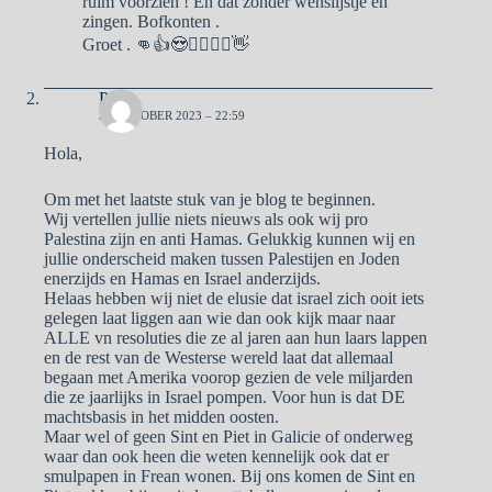
ruim voorzien ! En dat zonder wenslijstje en
zingen. Bofkonten .
Groet . 👊👍😍🙋‍♂️🙋‍♀️👋
Pa
31 OKTOBER 2023 – 22:59
Hola,
Om met het laatste stuk van je blog te beginnen.
Wij vertellen jullie niets nieuws als ook wij pro
Palestina zijn en anti Hamas. Gelukkig kunnen wij en
jullie onderscheid maken tussen Palestijen en Joden
enerzijds en Hamas en Israel anderzijds.
Helaas hebben wij niet de elusie dat israel zich ooit iets
gelegen laat liggen aan wie dan ook kijk maar naar
ALLE vn resoluties die ze al jaren aan hun laars lappen
en de rest van de Westerse wereld laat dat allemaal
begaan met Amerika voorop gezien de vele miljarden
die ze jaarlijks in Israel pompen. Voor hun is dat DE
machtsbasis in het midden oosten.
Maar wel of geen Sint en Piet in Galicie of onderweg
waar dan ook heen die weten kennelijk ook dat er
smulpapen in Frean wonen. Bij ons komen de Sint en