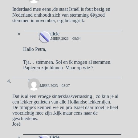
Inderdaad mee eens ,de staat Israël is fout bezig en
Nederland onthoudt zich van stemming 😠goed
stemmen in november, erg belangrijk.
naargalicie
1 NOVEMBER 2023 – 08:34
Hallo Petra,
Tja… stemmen. Sol en ik mogen al stemmen.
Papieren zijn binnen. Maar op wie ?
José
1 NOVEMBER 2023 – 08:27
Dat is al een vroege sinterklaasverrassing , zo kun je al
een lekker genieten van alle Hollandse lekkernijen.
De filmpje’s kennen we en pro Israël daar moet je heel
voorzichtig mee zijn ,kijk maar eens naar de
geschiedenis.
José
naargalicie