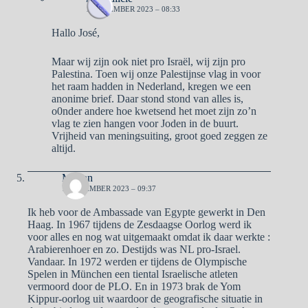
1 NOVEMBER 2023 – 08:33
Hallo José,
Maar wij zijn ook niet pro Israël, wij zijn pro
Palestina. Toen wij onze Palestijnse vlag in voor
het raam hadden in Nederland, kregen we een
anonime brief. Daar stond stond van alles is,
o0nder andere hoe kwetsend het moet zijn zo’n
vlag te zien hangen voor Joden in de buurt.
Vrijheid van meningsuiting, groot goed zeggen ze
altijd.
Marian
1 NOVEMBER 2023 – 09:37
Ik heb voor de Ambassade van Egypte gewerkt in Den
Haag. In 1967 tijdens de Zesdaagse Oorlog werd ik
voor alles en nog wat uitgemaakt omdat ik daar werkte :
Arabierenhoer en zo. Destijds was NL pro-Israel.
Vandaar. In 1972 werden er tijdens de Olympische
Spelen in München een tiental Israelische atleten
vermoord door de PLO. En in 1973 brak de Yom
Kippur-oorlog uit waardoor de geografische situatie in