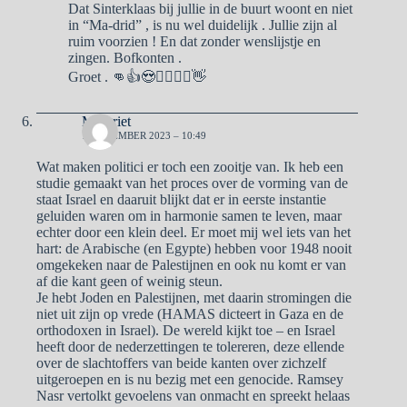
Dat Sinterklaas bij jullie in de buurt woont en niet
in “Ma-drid” , is nu wel duidelijk . Jullie zijn al
ruim voorzien ! En dat zonder wenslijstje en
zingen. Bofkonten .
Groet . 👊👍😍🙋‍♂️🙋‍♀️👋
Margriet
1 NOVEMBER 2023 – 10:49
Wat maken politici er toch een zooitje van. Ik heb een
studie gemaakt van het proces over de vorming van de
staat Israel en daaruit blijkt dat er in eerste instantie
geluiden waren om in harmonie samen te leven, maar
echter door een klein deel. Er moet mij wel iets van het
hart: de Arabische (en Egypte) hebben voor 1948 nooit
omgekeken naar de Palestijnen en ook nu komt er van
af die kant geen of weinig steun.
Je hebt Joden en Palestijnen, met daarin stromingen die
niet uit zijn op vrede (HAMAS dicteert in Gaza en de
orthodoxen in Israel). De wereld kijkt toe – en Israel
heeft door de nederzettingen te tolereren, deze ellende
over de slachtoffers van beide kanten over zichzelf
uitgeroepen en is nu bezig met een genocide. Ramsey
Nasr vertolkt gevoelens van onmacht en spreekt helaas