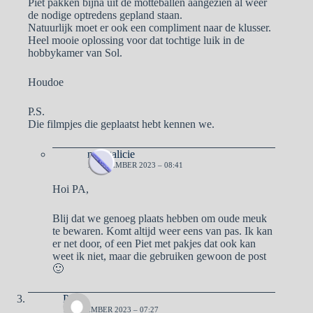
Piet pakken bijna uit de motteballen aangezien al weer
de nodige optredens gepland staan.
Natuurlijk moet er ook een compliment naar de klusser.
Heel mooie oplossing voor dat tochtige luik in de
hobbykamer van Sol.
Houdoe
P.S.
Die filmpjes die geplaatst hebt kennen we.
naargalicie
1 NOVEMBER 2023 – 08:41
Hoi PA,
Blij dat we genoeg plaats hebben om oude meuk
te bewaren. Komt altijd weer eens van pas. Ik kan
er net door, of een Piet met pakjes dat ook kan
weet ik niet, maar die gebruiken gewoon de post
🙂
Petra
1 NOVEMBER 2023 – 07:27