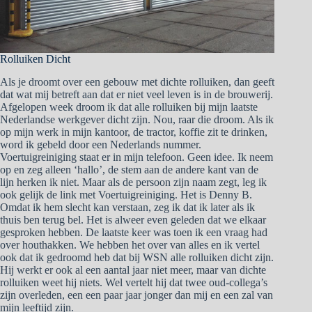
Rolluiken Dicht
Als je droomt over een gebouw met dichte rolluiken, dan geeft
dat wat mij betreft aan dat er niet veel leven is in de brouwerij.
Afgelopen week droom ik dat alle rolluiken bij mijn laatste
Nederlandse werkgever dicht zijn. Nou, raar die droom. Als ik
op mijn werk in mijn kantoor, de tractor, koffie zit te drinken,
word ik gebeld door een Nederlands nummer.
Voertuigreiniging staat er in mijn telefoon. Geen idee. Ik neem
op en zeg alleen ‘hallo’, de stem aan de andere kant van de
lijn herken ik niet. Maar als de persoon zijn naam zegt, leg ik
ook gelijk de link met Voertuigreiniging. Het is Denny B.
Omdat ik hem slecht kan verstaan, zeg ik dat ik later als ik
thuis ben terug bel. Het is alweer even geleden dat we elkaar
gesproken hebben. De laatste keer was toen ik een vraag had
over houthakken. We hebben het over van alles en ik vertel
ook dat ik gedroomd heb dat bij WSN alle rolluiken dicht zijn.
Hij werkt er ook al een aantal jaar niet meer, maar van dichte
rolluiken weet hij niets. Wel vertelt hij dat twee oud-collega’s
zijn overleden, een een paar jaar jonger dan mij en een zal van
mijn leeftijd zijn.