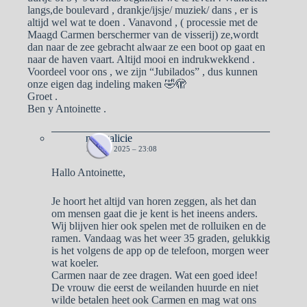
langs,de boulevard , drankje/ijsje/ muziek/ dans , er is
altijd wel wat te doen . Vanavond , ( processie met de
Maagd Carmen berschermer van de visserij) ze,wordt
dan naar de zee gebracht alwaar ze een boot op gaat en
naar de haven vaart. Altijd mooi en indrukwekkend .
Voordeel voor ons , we zijn “Jubilados” , dus kunnen
onze eigen dag indeling maken 🤣🫣
Groet .
Ben y Antoinette .
naargalicie
16 JULI 2025 – 23:08
Hallo Antoinette,
Je hoort het altijd van horen zeggen, als het dan
om mensen gaat die je kent is het ineens anders.
Wij blijven hier ook spelen met de rolluiken en de
ramen. Vandaag was het weer 35 graden, gelukkig
is het volgens de app op de telefoon, morgen weer
wat koeler.
Carmen naar de zee dragen. Wat een goed idee!
De vrouw die eerst de weilanden huurde en niet
wilde betalen heet ook Carmen en mag wat ons