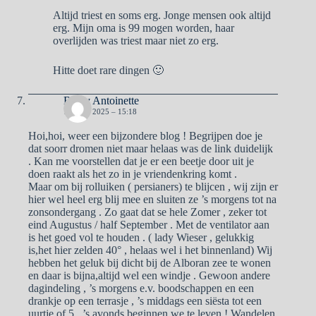
Altijd triest en soms erg. Jonge mensen ook altijd
erg. Mijn oma is 99 mogen worden, haar
overlijden was triest maar niet zo erg.
Hitte doet rare dingen 🙂
Ben y Antoinette
16 JULI 2025 – 15:18
Hoi,hoi, weer een bijzondere blog ! Begrijpen doe je
dat soorr dromen niet maar helaas was de link duidelijk
. Kan me voorstellen dat je er een beetje door uit je
doen raakt als het zo in je vriendenkring komt .
Maar om bij rolluiken ( persianers) te blijcen , wij zijn er
hier wel heel erg blij mee en sluiten ze ’s morgens tot na
zonsondergang . Zo gaat dat se hele Zomer , zeker tot
eind Augustus / half September . Met de ventilator aan
is het goed vol te houden . ( lady Wieser , gelukkig
is,het hier zelden 40° , helaas wel i het binnenland) Wij
hebben het geluk bij dicht bij de Alboran zee te wonen
en daar is bijna,altijd wel een windje . Gewoon andere
dagindeling , ’s morgens e.v. boodschappen en een
drankje op een terrasje , ’s middags een siësta tot een
uurtje of 5 , ’s avonds beginnen we te leven ! Wandelen