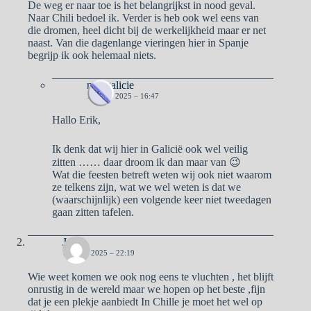
De weg er naar toe is het belangrijkst in nood geval.
Naar Chili bedoel ik. Verder is heb ook wel eens van
die dromen, heel dicht bij de werkelijkheid maar er net
naast. Van die dagenlange vieringen hier in Spanje
begrijp ik ook helemaal niets.
naargalicie
16 JULI 2025 – 16:47
Hallo Erik,
Ik denk dat wij hier in Galicië ook wel veilig
zitten …… daar droom ik dan maar van 😉
Wat die feesten betreft weten wij ook niet waarom
ze telkens zijn, wat we wel weten is dat we
(waarschijnlijk) een volgende keer niet tweedagen
gaan zitten tafelen.
José
11 JULI 2025 – 22:19
Wie weet komen we ook nog eens te vluchten , het blijft
onrustig in de wereld maar we hopen op het beste ,fijn
dat je een plekje aanbiedt In Chille je moet het wel op