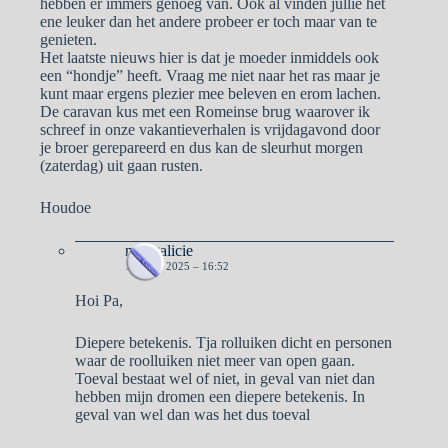
hebben er immers genoeg van. Ook al vinden jullie het
ene leuker dan het andere probeer er toch maar van te
genieten.
Het laatste nieuws hier is dat je moeder inmiddels ook
een “hondje” heeft. Vraag me niet naar het ras maar je
kunt maar ergens plezier mee beleven en erom lachen.
De caravan kus met een Romeinse brug waarover ik
schreef in onze vakantieverhalen is vrijdagavond door
je broer gerepareerd en dus kan de sleurhut morgen
(zaterdag) uit gaan rusten.
Houdoe
naargalicie
16 JULI 2025 – 16:52
Hoi Pa,
Diepere betekenis. Tja rolluiken dicht en personen
waar de roolluiken niet meer van open gaan.
Toeval bestaat wel of niet, in geval van niet dan
hebben mijn dromen een diepere betekenis. In
geval van wel dan was het dus toeval