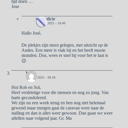
tijd doen …
Jose
naargalicie
16 JULI 2025 – 16:49
Hallo José,
De plekjes zijn mooi gelegen, met uitzicht op de
Andes. Een meer is vlak bij en het heeft mooie
stranden. Dus, wees er snel bij voor het te laat is
😉
Ma
12 JULI 2025 – 00:18
Hoi Rob en Sol,
Heel verdrietige voor die mensen en nog zo jong. Van
harte gecondoleerd.
We zijn nu een week terug en ben nog niet helemaal
gewend maar morgen gaat de caravan weer naar de
stalling en dan is alles weer gewoon. Dan gaan we weer
aftellen naar volgend jaar. Gr. Ma