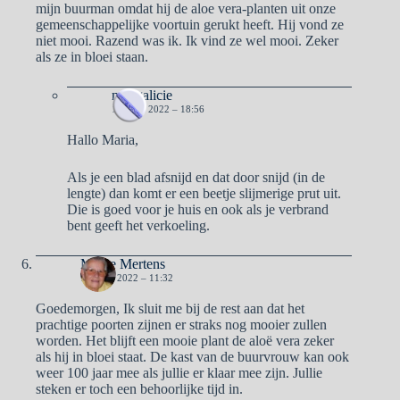
mijn buurman omdat hij de aloe vera-planten uit onze
gemeenschappelijke voortuin gerukt heeft. Hij vond ze
niet mooi. Razend was ik. Ik vind ze wel mooi. Zeker
als ze in bloei staan.
naargalicie
19 JULI 2022 – 18:56
Hallo Maria,
Als je een blad afsnijd en dat door snijd (in de
lengte) dan komt er een beetje slijmerige prut uit.
Die is goed voor je huis en ook als je verbrand
bent geeft het verkoeling.
Mieke Mertens
19 JULI 2022 – 11:32
Goedemorgen, Ik sluit me bij de rest aan dat het
prachtige poorten zijnen er straks nog mooier zullen
worden. Het blijft een mooie plant de aloë vera zeker
als hij in bloei staat. De kast van de buurvrouw kan ook
weer 100 jaar mee als jullie er klaar mee zijn. Jullie
steken er toch een behoorlijke tijd in.