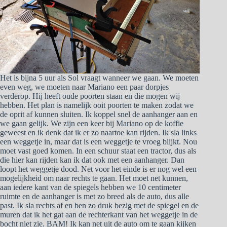
Het is bijna 5 uur als Sol vraagt wanneer we gaan. We moeten
even weg, we moeten naar Mariano een paar dorpjes
verderop. Hij heeft oude poorten staan en die mogen wij
hebben. Het plan is namelijk ooit poorten te maken zodat we
de oprit af kunnen sluiten. Ik koppel snel de aanhanger aan en
we gaan gelijk. We zijn een keer bij Mariano op de koffie
geweest en ik denk dat ik er zo naartoe kan rijden. Ik sla links
een weggetje in, maar dat is een weggetje te vroeg blijkt. Nou
moet vast goed komen. In een schuur staat een tractor, dus als
die hier kan rijden kan ik dat ook met een aanhanger. Dan
loopt het weggetje dood. Net voor het einde is er nog wel een
mogelijkheid om naar rechts te gaan. Het moet net kunnen,
aan iedere kant van de spiegels hebben we 10 centimeter
ruimte en de aanhanger is met zo breed als de auto, dus alle
past. Ik sla rechts af en ben zo druk bezig met de spiegel en de
muren dat ik het gat aan de rechterkant van het weggetje in de
bocht niet zie. BAM! Ik kan net uit de auto om te gaan kijken