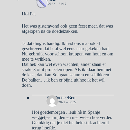
18 JULI 2022 – 21:17
Hoi Pa,
Het was gisteravond ook geen feest meer, dat was
afgelopen na de doedelzakken.
Ja dat ding is handig. Ik had ons ma ook al
geschreven dat ik al wel eens naar gekeken had.
Nu gebruitk voor schoon krappen van hout en om
mee te wrikken.
Dat hek kan wel even wachten, ander staan er
straks 3 of 4 projecten open. Als ik klaar ben met
de kast, dan kan Sol gaan schuren en schilderen.
De balken… ik ben er bijna uit hoe ik het wil
doen.
Antoinette /Ben
19 JULI 2022 – 00:22
Hoi goedemorgen , leuk hè in Spanje
weggetjes inrijden en niet weten hoe verder.
Gelukkig dat je niet het hele stuk achteruit
terug hoefde.