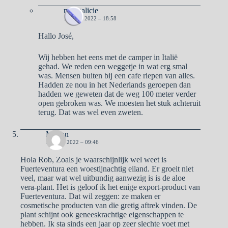
naargalicie
19 JULI 2022 – 18:58
Hallo José,
Wij hebben het eens met de camper in Italië
gehad. We reden een weggetje in wat erg smal
was. Mensen buiten bij een cafe riepen van alles.
Hadden ze nou in het Nederlands geroepen dan
hadden we geweten dat de weg 100 meter verder
open gebroken was. We moesten het stuk achteruit
terug. Dat was wel even zweten.
Marian
19 JULI 2022 – 09:46
Hola Rob, Zoals je waarschijnlijk wel weet is
Fuerteventura een woestijnachtig eiland. Er groeit niet
veel, maar wat wel uitbundig aanwezig is is de aloe
vera-plant. Het is geloof ik het enige export-product van
Fuerteventura. Dat wil zeggen: ze maken er
cosmetische producten van die gretig aftrek vinden. De
plant schijnt ook geneeskrachtige eigenschappen te
hebben. Ik sta sinds een jaar op zeer slechte voet met