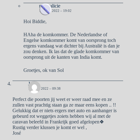
naargalicie
19 JULI 2022 – 19:02
Hoi Biddie,
HAha de komkommer. De Nederlandse of
Engelse komkommer komt van oorsprong toch
ergens vandaag wat dichter bij Australië is dan je
zou denken. Ik las dat de glade komkommer van
oorsprong uit de kanten van India komt.
Groetjes, ok van Sol
Jose
19 JULI 2022 – 09:38
Perfect die poorten jij weet er weer raad mee en ze
zullen vast prachtig staan ga ze maar eens kopen .. !!
Gelukkig dat er niets ergers met auto en aanhanger is
gebeurd rot weggetjes zoiets hebben wij al met de
caravan beleefd in Frankrijk goed afgelopen🍀
Rustig verder klussen je komt er wel ,
José