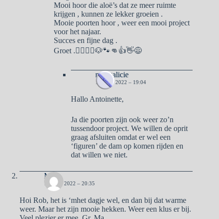
Mooi hoor die aloë’s dat ze meer ruimte
krijgen , kunnen ze lekker groeien .
Mooie poorten hoor , weer een mooi project
voor het najaar.
Succes en fijne dag .
Groet .🙋‍♂️🙆‍♀️🐶🐾👊👍👋😅
naargalicie
19 JULI 2022 – 19:04
Hallo Antoinette,
Ja die poorten zijn ook weer zo’n
tussendoor project. We willen de oprit
graag afsluiten omdat er wel een
‘figuren’ de dam op komen rijden en
dat willen we niet.
Ma
18 JULI 2022 – 20:35
Hoi Rob, het is ‘mhet dagje wel, en dan bij dat warme
weer. Maar het zijn mooie hekken. Weer een klus er bij.
Veel plezier er mee. Gr. Ma