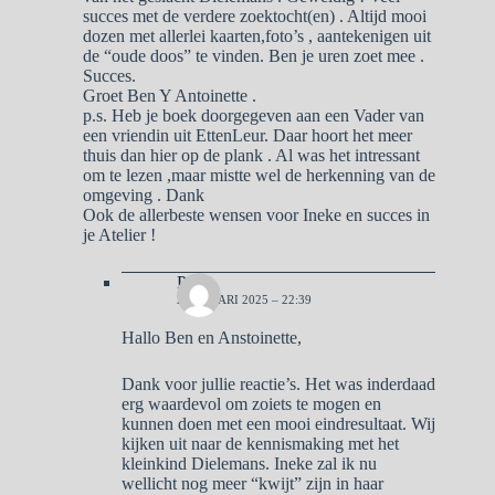
succes met de verdere zoektocht(en) . Altijd mooi
dozen met allerlei kaarten,foto’s , aantekenigen uit
de “oude doos” te vinden. Ben je uren zoet mee .
Succes.
Groet Ben Y Antoinette .
p.s. Heb je boek doorgegeven aan een Vader van
een vriendin uit EttenLeur. Daar hoort het meer
thuis dan hier op de plank . Al was het intressant
om te lezen ,maar mistte wel de herkenning van de
omgeving . Dank
Ook de allerbeste wensen voor Ineke en succes in
je Atelier !
Pa
2 JANUARI 2025 – 22:39
Hallo Ben en Anstoinette,
Dank voor jullie reactie’s. Het was inderdaad
erg waardevol om zoiets te mogen en
kunnen doen met een mooi eindresultaat. Wij
kijken uit naar de kennismaking met het
kleinkind Dielemans. Ineke zal ik nu
wellicht nog meer “kwijt” zijn in haar