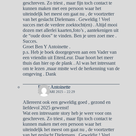
geschreven. Zo triest , maar fijn toch contact te
kunnen maken met een persoon waar het
uiteindeljk het meest om gaat nu , de voortzetter
van het geslacht Dielemans . Geweldig ! Veel
succes met de verdere zoektocht(en) . Altijd mooi
dozen met allerlei kaarten,foto’s , aantekenigen uit
de “oude doos” te vinden. Ben je uren zoet mee .
Succes.
Groet Ben Y Antoinette .
p.s. Heb je boek doorgegeven aan een Vader van
een vriendin uit EttenLeur. Daar hoort het meer
thuis dan hier op de plank . Al was het intressant
om te lezen ,maar mistte wel de herkenning van de
omgeving . Dank
Ben y Antoinette
2 JANUARI 2025 – 22:29
Allereerst ook een geweldig goed , gezond en
liefdevol 2025 gewenst!
Wat een intressante story heb je weer voor ons
geschreven. Zo triest , maar fijn toch contact te
kunnen maken met een persoon waar het
uiteindeljk het meest om gaat nu , de voortzetter
van het geslacht Dielemans . Geweldig ! Veel