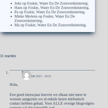
Joke
op
Foskie, Water En De Zonsverduistering.
Hans
op
Foskie, Water En De Zonsverduistering.
Pa
op
Foskie, Water En De Zonsverduistering.
Mieke Mertens
op
Foskie, Water En De
Zonsverduistering.
Ma
op
Foskie, Water En De Zonsverduistering.
11 reacties
Pa
2 JANUARI 2025 – 18:52
Hola,
Een goed nieuwjaar hoeven we elkaar niet meer te
wensen aangezien we al enkele keren telefonisch
contact hebben gehad. Voor ALLE overige blogvolgers
wensen wij dat natuurlijk wel.