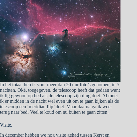
In het totaal heb ik voor meer dan 20 uur foto’s genomen, in 5
nachten. Oké, toegegeven, de telescoop heeft dat gedaan want
ik lig gewoon op bed als de telescoop zijn ding doet. Al moet
ik er midden in de nacht wel even uit om te gaan kijken als de
telescoop een ‘meridian flip’ doet. Maar daarna ga ik weer
terug naar bed. Veel te koud om nu buiten te gaan zitten.
Visite.
In december hebben we nog visite gehad tussen Kerst en