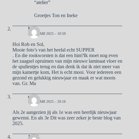
“atelier”
Groetjes Ton en Ineke
Ma
2 JANUARI 2025 – 18:59
Hoi Rob en Sol,
Mooie foto’s van het heelal echt SUPPER
. En die rookworsten is dat een hint?Ik moet nog even
het zaagsel opruimen van mijn nieuwe laminaat vloer en
de spullentjes terug en dan denk ik dat ik niet meer van
mijn kamertje kom, Het is echt mooi. Voor iedereen een
gezond en gelukkig nieuwjaar en maak er wat moois
van. Gr. Ma
erik
2 JANUARI 2025 – 20:16
Als 2e aangezien jij als 1e was een heerlijk nieuwjaar
gewenst. En als 3e Dit was zeer zeker je beste blog van
2025.
José”