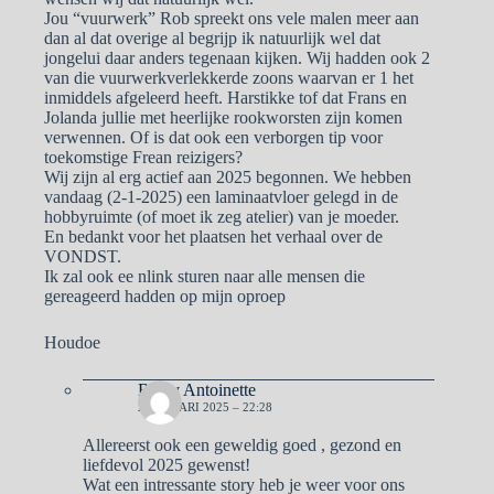
Jou “vuurwerk” Rob spreekt ons vele malen meer aan
dan al dat overige al begrijp ik natuurlijk wel dat
jongelui daar anders tegenaan kijken. Wij hadden ook 2
van die vuurwerkverlekkerde zoons waarvan er 1 het
inmiddels afgeleerd heeft. Harstikke tof dat Frans en
Jolanda jullie met heerlijke rookworsten zijn komen
verwennen. Of is dat ook een verborgen tip voor
toekomstige Frean reizigers?
Wij zijn al erg actief aan 2025 begonnen. We hebben
vandaag (2-1-2025) een laminaatvloer gelegd in de
hobbyruimte (of moet ik zeg atelier) van je moeder.
En bedankt voor het plaatsen het verhaal over de
VONDST.
Ik zal ook ee nlink sturen naar alle mensen die
gereageerd hadden op mijn oproep
Houdoe
Ben y Antoinette
2 JANUARI 2025 – 22:28
Allereerst ook een geweldig goed , gezond en
liefdevol 2025 gewenst!
Wat een intressante story heb je weer voor ons