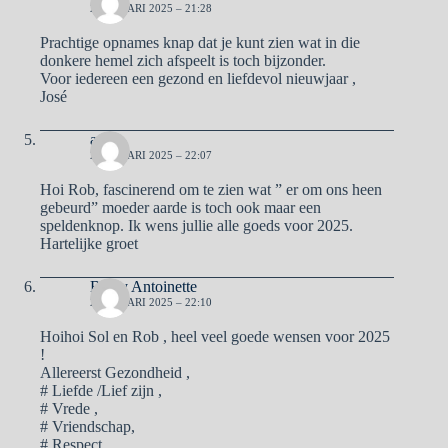
2 JANUARI 2025 – 21:28
Prachtige opnames knap dat je kunt zien wat in die
donkere hemel zich afspeelt is toch bijzonder.
Voor iedereen een gezond en liefdevol nieuwjaar ,
José
aad
2 JANUARI 2025 – 22:07
Hoi Rob, fascinerend om te zien wat ” er om ons heen
gebeurd” moeder aarde is toch ook maar een
speldenknop. Ik wens jullie alle goeds voor 2025.
Hartelijke groet
Ben y Antoinette
2 JANUARI 2025 – 22:10
Hoihoi Sol en Rob , heel veel goede wensen voor 2025
!
Allereerst Gezondheid ,
# Liefde /Lief zijn ,
# Vrede ,
# Vriendschap,
# Respect ,