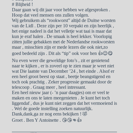
# Blijheid !
Daar gaan wij dit jaar voor hebben we afgesproken .
Hoop dat veel mensen ons zullen volgen.
Wij gebruikem als “rookworst” altijd de Duitse worsten
van de Lidl . Deze zijn per 10 verpakt en zijn heerlijk ,
het enige nadeel is dat het velletje wat taai is maar dat
kun je eraf halen . De smaak is heel lekker. Voorlopig
zitten jullie gebakken met de Nederlandse rookworsten
maar , misschien zijn er mede lezers die ook niet,zo
goed bedeeld zijn . Dit als “tip” ook voor hen 👍😉😋
Nu even weer die geweldige foto’s , zit er genietend
naar te kijken , er is zoveel op te zien maar je weet niet
wat Die laatste van December ’24 , het einde . Alsof er
een heel groot beest op staat , beetje beangstigend en
toch ook prachtig . Zeker progressie gemaakt door de
telescoop . Graag meer , heel intressant.
Een heel nieuw jaar (- ’n paar daagjes) om er veel te
maken en ons te laten meegenieten . Je kunt het toch
liggendaf , dus je kunt niet zeggen dat het vermoeiend is
. Wel de goede instelling zoeken natuurlijk.
Dank,dank,ga ze nog eens bekijken ! 🤣
Groet . Ben Y Antoinette . 😘😘👊👍