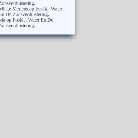
Zonsverduistering.
Mieke Mertens
op
Foskie, Water
En De Zonsverduistering.
Ma
op
Foskie, Water En De
Zonsverduistering.