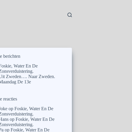
e berichten
Foskie, Water En De
Zonsverduistering.
Uit Zweden…. Naar Zweden.
Maandag De 13e
e reacties
Joke
op
Foskie, Water En De
Zonsverduistering.
Hans
op
Foskie, Water En De
Zonsverduistering.
Pa
op
Foskie, Water En De