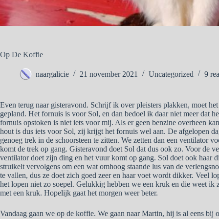
Op De Koffie
naargalicie
21 november 2021
Uncategorized
9 rea
Even terug naar gisteravond. Schrijf ik over pleisters plakken, moet het
gepland. Het fornuis is voor Sol, en dan bedoel ik daar niet meer dat h
fornuis opstoken is niet iets voor mij. Als er geen benzine overheen kan 
hout is dus iets voor Sol, zij krijgt het fornuis wel aan. De afgelopen dag
genoeg trek in de schoorsteen te zitten. We zetten dan een ventilator vo
komt de trek op gang. Gisteravond doet Sol dat dus ook zo. Voor de ven
ventilator doet zijn ding en het vuur komt op gang. Sol doet ook haar 
struikelt vervolgens om een wat omhoog staande lus van de verlengsnoer.
te vallen, dus ze doet zich goed zeer en haar voet wordt dikker. Veel lo
het lopen niet zo soepel. Gelukkig hebben we een kruk en die weet ik z
met een kruk. Hopelijk gaat het morgen weer beter.
Vandaag gaan we op de koffie. We gaan naar Martin, hij is al eens bij