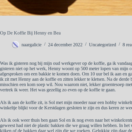
Op De Koffie Bij Henny en Bea
naargalicie
24 december 2022
Uncategorized
8 rea
Was ik gisteren nog bij mijn oud werkgever op de koffie, ga ik vandaag
gisteren niet op het werk, Henny woont op 500 meter lopen van mijn ou
afgesproken om een bakkie te komen doen. Om 10 uur bel ik aan en gaa
ik zit met Henny aan de koffie en zitten lekker te kletsen. Na de derde b
misschien een kom soep wil. Nou waarom niet, lekker groentesoep met
vertrek ik weer. Het was gezellig zo even op de koffie te gaan.
Als ik aan de koffie zit, is Sol met mijn moeder naar een hobby winkelt
winkeltje blijkt voor de Kerstdagen gesloten te zijn en dus keren ze we
Als ik ook weer thuis ben gaan Sol en ik nog even naar het winkelcent
geweest had niet de plastic bakken die we graag willen hebben. In het
kijken of de bakken daar wel zijn die we zoeken. Gelukkig zijn daar