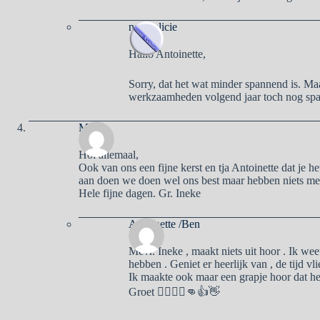
naargalicie
Hallo Antoinette,
Sorry, dat het wat minder spannend is. Ma
werkzaamheden volgend jaar toch nog sp
Ma
Hoi allemaal,
Ook van ons een fijne kerst en tja Antoinette dat je h
aan doen we doen wel ons best maar hebben niets mee
Hele fijne dagen. Gr. Ineke
Antoinette /Ben
Mevr. Ineke , maakt niets uit hoor . Ik weet
hebben . Geniet er heerlijk van , de tijd vli
Ik maakte ook maar een grapje hoor dat he
Groet 🙋‍♂️🙋‍♀️👊👍👋