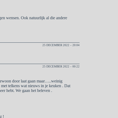
agen wensen. Ook natuurlijk al die andere
25 DECEMBER 2022 – 20:04
25 DECEMBER 2022 – 00:22
t” gewoon door laat gaan maar…..weinig
 met telkens wat nieuws in je keuken . Dat
meer hebt. We gaan het beleven .
t !