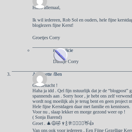
Hallo allemaal,
Ik wil iedereen, Rob Sol en ouders, hele fijne kerstd
bloglezers fijne Kerst!
Groetjes Corry
naargalicie
Dankje Corry
Antoinette /Ben
Goedenacht !
Haha ja idd . Qel fijn nstuurlijk dat je de “blogpos
spannends aan . Sorry hoor , je hebt ons zelf verwend
wordt nog moeilijk als je terug bent en geen project 
Hele fijne Kerstdagen daar met familie en kennissen.
Voor nu , slaap lekker en morge gezond weer op !
( Sonja Barend)
Groet . 🎄😅🤣🍷🍾🥂🙋‍♂️🙋‍♀️👋👍
Van ons ook voor iedereen , Een Fijne Gezellige Kers