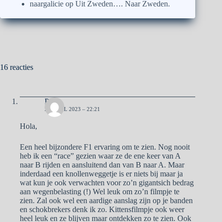
naargalicie
op
Uit Zweden…. Naar Zweden.
16 reacties
Pa
20 APRIL 2023 – 22:21
Hola,
Een heel bijzondere F1 ervaring om te zien. Nog nooit
heb ik een “race” gezien waar ze de ene keer van A
naar B rijden en aansluitend dan van B naar A. Maar
inderdaad een knollenweggetje is er niets bij maar ja
wat kun je ook verwachten voor zo’n gigantsich bedrag
aan wegenbelasting (!) Wel leuk om zo’n filmpje te
zien. Zal ook wel een aardige aanslag zijn op je banden
en schokbrekers denk ik zo. Kittensfilmpje ook weer
heel leuk en ze blijven maar ontdekken zo te zien. Ook