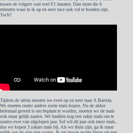
tussen de volgers vast veel F1 fanaten. Dan moet die 6
minuten waar in ik op en neer race ook vol te houden zijn.
Toch?
Tijdens de siësta moeten we even op en neer naar A Barrela.
We moeten onder andere zoete maïs kopen. Nu de akker
helemaal gereed is om beplant te worden, moeten we de maïs
ook maar gelijk zaaien. We hadden nog een zakje maïs om te
zaaien over van afgelopen jaar. Sol wil dit jaar ook meer maïs,
dus we kopen 3 zakjes maïs bij. Als we thuis zijn, ga ik maar
gelijk aan de slag met zaaien. Ik zet mooie rechte lijnen uit met