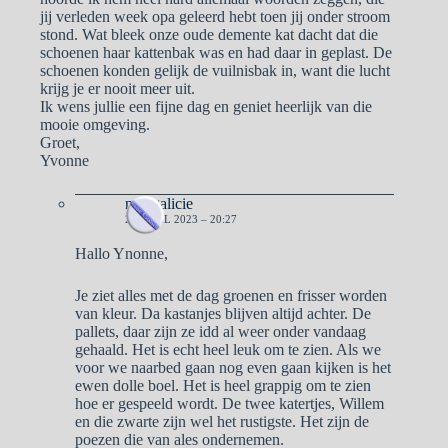
jij verleden week opa geleerd hebt toen jij onder stroom
stond. Wat bleek onze oude demente kat dacht dat die
schoenen haar kattenbak was en had daar in geplast. De
schoenen konden gelijk de vuilnisbak in, want die lucht
krijg je er nooit meer uit.
Ik wens jullie een fijne dag en geniet heerlijk van die
mooie omgeving.
Groet,
Yvonne
naargalicie
21 APRIL 2023 – 20:27
Hallo Ynonne,
Je ziet alles met de dag groenen en frisser worden
van kleur. Da kastanjes blijven altijd achter. De
pallets, daar zijn ze idd al weer onder vandaag
gehaald. Het is echt heel leuk om te zien. Als we
voor we naarbed gaan nog even gaan kijken is het
ewen dolle boel. Het is heel grappig om te zien
hoe er gespeeld wordt. De twee katertjes, Willem
en die zwarte zijn wel het rustigste. Het zijn de
poezen die van ales ondernemen.