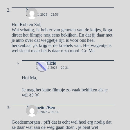
Ma
20 APRIL 2023 – 22:56
Hoi Rob en Sol,
Wat schattig, ik heb er van genoten van de katjes, ik ga
direct het filmpje nog eens bekijken. En dat jij daar met
je auto over dat weggetje rijt, is voor ons heel
herkenbaar ,ik krijg er de kriebels van. Het wagentje is
wel slecht maar het is daar o zo mooi. Gr. Ma
naargalicie
21 APRIL 2023 – 20:21
Hoi Ma,
Je mag het katte filmpje zo vaak bekijken als je
wil 🙂 🙂
Antoinette /Ben
21 APRIL 2023 – 09:16
Goedenmorgen , pfff dat is echt wel heel erg nodig dat
ze daar wat aan de weg gaan doen , je bent wel