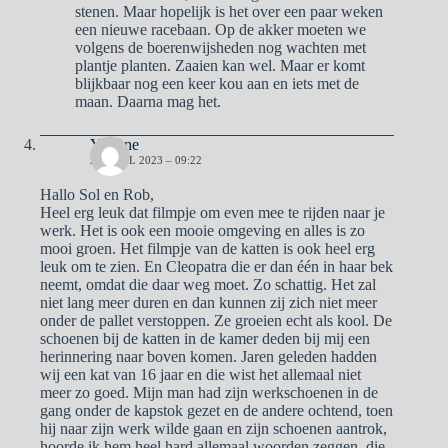
stenen. Maar hopelijk is het over een paar weken
een nieuwe racebaan. Op de akker moeten we
volgens de boerenwijsheden nog wachten met
plantje planten. Zaaien kan wel. Maar er komt
blijkbaar nog een keer kou aan en iets met de
maan. Daarna mag het.
Yvonne
21 APRIL 2023 – 09:22
Hallo Sol en Rob,
Heel erg leuk dat filmpje om even mee te rijden naar je
werk. Het is ook een mooie omgeving en alles is zo
mooi groen. Het filmpje van de katten is ook heel erg
leuk om te zien. En Cleopatra die er dan één in haar bek
neemt, omdat die daar weg moet. Zo schattig. Het zal
niet lang meer duren en dan kunnen zij zich niet meer
onder de pallet verstoppen. Ze groeien echt als kool. De
schoenen bij de katten in de kamer deden bij mij een
herinnering naar boven komen. Jaren geleden hadden
wij een kat van 16 jaar en die wist het allemaal niet
meer zo goed. Mijn man had zijn werkschoenen in de
gang onder de kapstok gezet en de andere ochtend, toen
hij naar zijn werk wilde gaan en zijn schoenen aantrok,
hoorde ik hem heel hard allemaal woorden zeggen, die