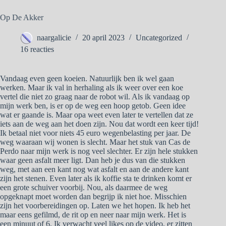
Op De Akker
naargalicie
20 april 2023
Uncategorized
16 reacties
Vandaag even geen koeien. Natuurlijk ben ik wel gaan
werken. Maar ik val in herhaling als ik weer over een koe
vertel die niet zo graag naar de robot wil. Als ik vandaag op
mijn werk ben, is er op de weg een hoop getob. Geen idee
wat er gaande is. Maar opa weet even later te vertellen dat ze
iets aan de weg aan het doen zijn. Nou dat wordt een keer tijd!
Ik betaal niet voor niets 45 euro wegenbelasting per jaar. De
weg waaraan wij wonen is slecht. Maar het stuk van Cas de
Perdo naar mijn werk is nog veel slechter. Er zijn hele stukken
waar geen asfalt meer ligt. Dan heb je dus van die stukken
weg, met aan een kant nog wat asfalt en aan de andere kant
zijn het stenen. Even later als ik koffie sta te drinken komt er
een grote schuiver voorbij. Nou, als daarmee de weg
opgeknapt moet worden dan begrijp ik niet hoe. Misschien
zijn het voorbereidingen op. Laten we het hopen. Ik heb het
maar eens gefilmd, de rit op en neer naar mijn werk. Het is
een minuut of 6. Ik verwacht veel likes op de video, er zitten