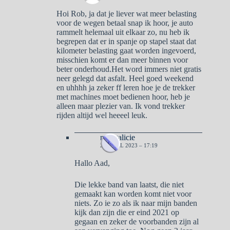
Hoi Rob, ja dat je liever wat meer belasting
voor de wegen betaal snap ik hoor, je auto
rammelt helemaal uit elkaar zo, nu heb ik
begrepen dat er in spanje op stapel staat dat
kilometer belasting gaat worden ingevoerd,
misschien komt er dan meer binnen voor
beter onderhoud.Het word immers niet gratis
neer gelegd dat asfalt. Heel goed weekend
en uhhhh ja zeker ff leren hoe je de trekker
met machines moet bedienen hoor, heb je
alleen maar plezier van. Ik vond trekker
rijden altijd wel heeeel leuk.
naargalicie
22 APRIL 2023 – 17:19
Hallo Aad,
Die lekke band van laatst, die niet
gemaakt kan worden komt niet voor
niets. Zo ie zo als ik naar mijn banden
kijk dan zijn die er eind 2021 op
gegaan en zeker de voorbanden zijn al