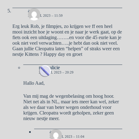
aad
21 APRIL 2023 – 11:59
Erg leuk Rob, je filmpjes, zo krijgen we ff een heel
mooi inzicht hoe je woont en je naar je werk gaat, op de
fiets ook een uitdaging……..en voor die 45 eurie kan je
ook niet veel verwachten…..je hebt dan ook niet veel.
Gaan jullie Cleopatra laten “helpen” of straks weer een
nestje Kittens ? Happy day en groet
naargalicie
21 APRIL 2023 – 20:29
Hallo Aad,
Van mij mag de wegenbelasing om hoog hoor.
Niet net als in NL, maar iets meer kan wel, zeker
als we daar van beter wegen onderhoud voor
krijgen. Cleopatra wordt geholpen, zeker geen
nieuw nestje meer.
aad
22 APRIL 2023 – 11:04