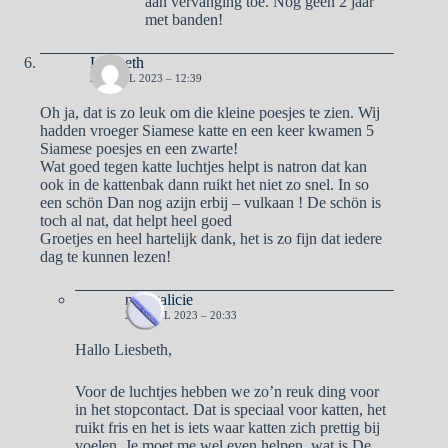
aan vervanging toe. Nog geen 2 jaar
met banden!
Liesbeth
21 APRIL 2023 – 12:39
Oh ja, dat is zo leuk om die kleine poesjes te zien. Wij
hadden vroeger Siamese katte en een keer kwamen 5
Siamese poesjes en een zwarte!
Wat goed tegen katte luchtjes helpt is natron dat kan
ook in de kattenbak dann ruikt het niet zo snel. In so
een schön Dan nog azijn erbij – vulkaan ! De schön is
toch al nat, dat helpt heel goed
Groetjes en heel hartelijk dank, het is zo fijn dat iedere
dag te kunnen lezen!
naargalicie
21 APRIL 2023 – 20:33
Hallo Liesbeth,
Voor de luchtjes hebben we zo’n reuk ding voor
in het stopcontact. Dat is speciaal voor katten, het
ruikt fris en het is iets waar katten zich prettig bij
voelen. Je moet me wel even helpen, wat is De