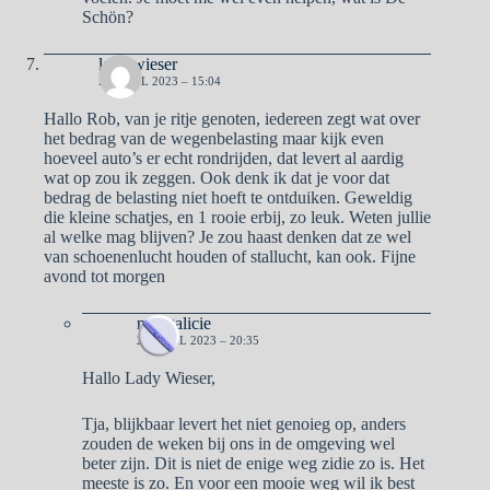
Schön?
lady wieser
21 APRIL 2023 – 15:04
Hallo Rob, van je ritje genoten, iedereen zegt wat over
het bedrag van de wegenbelasting maar kijk even
hoeveel auto’s er echt rondrijden, dat levert al aardig
wat op zou ik zeggen. Ook denk ik dat je voor dat
bedrag de belasting niet hoeft te ontduiken. Geweldig
die kleine schatjes, en 1 rooie erbij, zo leuk. Weten jullie
al welke mag blijven? Je zou haast denken dat ze wel
van schoenenlucht houden of stallucht, kan ook. Fijne
avond tot morgen
naargalicie
21 APRIL 2023 – 20:35
Hallo Lady Wieser,
Tja, blijkbaar levert het niet genoieg op, anders
zouden de weken bij ons in de omgeving wel
beter zijn. Dit is niet de enige weg zidie zo is. Het
meeste is zo. En voor een mooie weg wil ik best