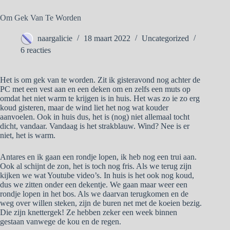
Om Gek Van Te Worden
naargalicie
18 maart 2022
Uncategorized
6 reacties
Het is om gek van te worden. Zit ik gisteravond nog achter de
PC met een vest aan en een deken om en zelfs een muts op
omdat het niet warm te krijgen is in huis. Het was zo ie zo erg
koud gisteren, maar de wind liet het nog wat kouder
aanvoelen. Ook in huis dus, het is (nog) niet allemaal tocht
dicht, vandaar. Vandaag is het strakblauw. Wind? Nee is er
niet, het is warm.
Antares en ik gaan een rondje lopen, ik heb nog een trui aan.
Ook al schijnt de zon, het is toch nog fris. Als we terug zijn
kijken we wat Youtube video’s. In huis is het ook nog koud,
dus we zitten onder een dekentje. We gaan maar weer een
rondje lopen in het bos. Als we daarvan terugkomen en de
weg over willen steken, zijn de buren net met de koeien bezig.
Die zijn knettergek! Ze hebben zeker een week binnen
gestaan vanwege de kou en de regen.