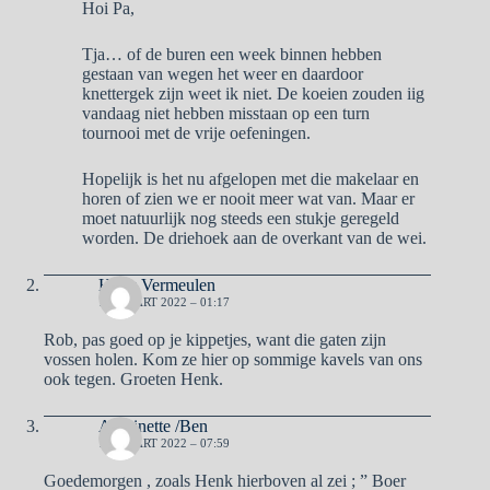
Hoi Pa,
Tja… of de buren een week binnen hebben
gestaan van wegen het weer en daardoor
knettergek zijn weet ik niet. De koeien zouden iig
vandaag niet hebben misstaan op een turn
tournooi met de vrije oefeningen.
Hopelijk is het nu afgelopen met die makelaar en
horen of zien we er nooit meer wat van. Maar er
moet natuurlijk nog steeds een stukje geregeld
worden. De driehoek aan de overkant van de wei.
Henk Vermeulen
19 MAART 2022 – 01:17
Rob, pas goed op je kippetjes, want die gaten zijn
vossen holen. Kom ze hier op sommige kavels van ons
ook tegen. Groeten Henk.
Antoinette /Ben
19 MAART 2022 – 07:59
Goedemorgen , zoals Henk hierboven al zei ; ” Boer