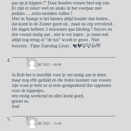
pas op je kippen !” Daar houden vossen heel erg van.
Er zijn er zeker veel en straks in het voorjaar met
jonkies ….extra monden vullen !
Hier in Spanje is het binnen altijd kouder dan buiten ,
dat komt in de Zomer goed uit , maar nu erg vervelend .
De dagen hebben 3 seizoenen qua kleding ! Succes en
doe vooral rustig aan , niet te ver lopen , je moet ook
altijd nog terug of “de lus” wordt te groot . Niet
forceren . Fijne Zaterdag Groet . 🐔🐓🦊🦊👍👋
José
19 MAART 2022 – 08:09
Ja Rob het is moeilijk voor je om rustig aan te doen
maar nog effe geduld en die holen kunnen van vossen
zijn want je hebt ze al eens gesignaleerd dus oppassen
voor de kippetjes,
een rustig weekend en alles komt goed,
geniet ze,
José
Dolf
19 MAART 2022 – 11:40