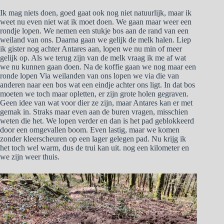
Ik mag niets doen, goed gaat ook nog niet natuurlijk, maar ik
weet nu even niet wat ik moet doen. We gaan maar weer een
rondje lopen. We nemen een stukje bos aan de rand van een
weiland van ons. Daarna gaan we gelijk de melk halen. Liep
ik gister nog achter Antares aan, lopen we nu min of meer
gelijk op. Als we terug zijn van de melk vraag ik me af wat
we nu kunnen gaan doen. Na de koffie gaan we nog maar een
ronde lopen Via weilanden van ons lopen we via die van
anderen naar een bos wat een eindje achter ons ligt. In dat bos
moeten we toch maar opletten, er zijn grote holen gegraven.
Geen idee van wat voor dier ze zijn, maar Antares kan er met
gemak in. Straks maar even aan de buren vragen, misschien
weten die het. We lopen verder en dan is het pad geblokkeerd
door een omgevallen boom. Even lastig, maar we komen
zonder kleerscheuren op een lager gelegen pad. Nu krijg ik
het toch wel warm, dus de trui kan uit. nog een kilometer en
we zijn weer thuis.