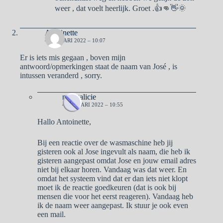
weer , dat voelt heerlijk. Groet .👍👊👋🌞
Antoinette
4 JANUARI 2022 – 10:07
Er is iets mis gegaan , boven mijn
antwoord/opmerkingen staat de naam van José , is
intussen veranderd , sorry.
naargalicie
4 JANUARI 2022 – 10:55
Hallo Antoinette,
Bij een reactie over de wasmaschine heb jij
gisteren ook al Jose ingevult als naam, die heb ik
gisteren aangepast omdat Jose en jouw email adres
niet bij elkaar horen. Vandaag was dat weer. En
omdat het systeem vind dat er dan iets niet klopt
moet ik de reactie goedkeuren (dat is ook bij
mensen die voor het eerst reageren). Vandaag heb
ik de naam weer aangepast. Ik stuur je ook even
een mail.