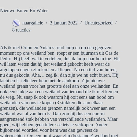
Nieuwe Buren En Water
naargalicie
3 januari 2022
Uncategorized
8 reacties
Als ik met Orion en Antares rond loop en op een gegeven
moment op ons weiland ben, roept er een buurman uit Cas de
Pedro. Hij heeft wat te vertellen, dus ik loop naar hem toe. Hij
wil laten weten dat hij het weiland gekocht heeft waar de
afgelopen dagen zijn koeien al liepen. Na een tijd van huren,
nu dus gekocht. Aha… zeg ik, dan zijn we nu echt buren. Hij
lacht en ik feliciteer hem met de aankoop. Zijn nieuwe
weiland grenst voor het grootste deel aan onze weilanden. En
ook een stukje aan een weiland van iemand die ik niet ken en
de weg. Nu snap ik ook waarom hij ooit eens aan bood om
weilanden van ons te kopen (3 stukken die aan elkaar
grenzen), die weilanden grenzen namelijk ook weer aan een
weiland wat al van hem is. Dan zou hij dus een enorm
aangrenzend stuk hebben van verschillende weilanden. Maar
goed, wij hebben geen interesse iets te verkopen. Ander
bijkomend voordeel voor hem was dan geweest de
waterrechten. Op een punt waar zijn (bestaande) weiland met