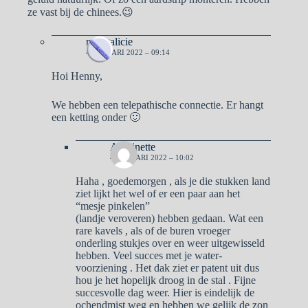
ze vast bij de chinees.😉
naargalicie
4 JANUARI 2022 – 09:14
Hoi Henny,
We hebben een telepathische connectie. Er hangt
een ketting onder 🙂
Antoinette
4 JANUARI 2022 – 10:02
Haha , goedemorgen , als je die stukken land
ziet lijkt het wel of er een paar aan het
“mesje pinkelen”
(landje veroveren) hebben gedaan. Wat een
rare kavels , als of de buren vroeger
onderling stukjes over en weer uitgewisseld
hebben. Veel succes met je water-
voorziening . Het dak ziet er patent uit dus
hou je het hopelijk droog in de stal . Fijne
succesvolle dag weer. Hier is eindelijk de
ochendmist weg en hebben we gelijk de zon