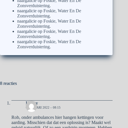
naargalicie
op
Foskie, Water En De
Zonsverduistering.
naargalicie
op
Foskie, Water En De
Zonsverduistering.
naargalicie
op
Foskie, Water En De
Zonsverduistering.
naargalicie
op
Foskie, Water En De
Zonsverduistering.
naargalicie
op
Foskie, Water En De
Zonsverduistering.
8 reacties
Henny
4 JANUARI 2022 – 08:15
Rob, onder ambulances hier hangen kettingen voor
aarding. Misschien dat dat een oplossing is? Maakt wel
geluid natuurlijk. Of zo een aardstrip monteren. Hebben