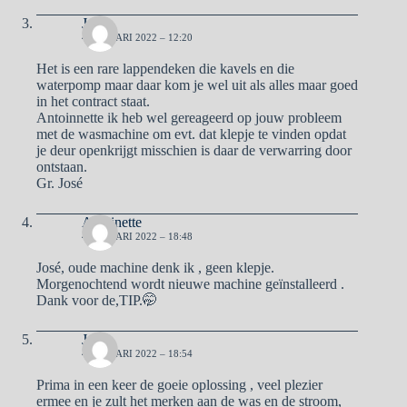
José
4 JANUARI 2022 – 12:20
Het is een rare lappendeken die kavels en die
waterpomp maar daar kom je wel uit als alles maar goed
in het contract staat.
Antoinnette ik heb wel gereageerd op jouw probleem
met de wasmachine om evt. dat klepje te vinden opdat
je deur openkrijgt misschien is daar de verwarring door
ontstaan.
Gr. José
Antoinette
4 JANUARI 2022 – 18:48
José, oude machine denk ik , geen klepje.
Morgenochtend wordt nieuwe machine geïnstalleerd .
Dank voor de,TIP.🤭
José
4 JANUARI 2022 – 18:54
Prima in een keer de goeie oplossing , veel plezier
ermee en je zult het merken aan de was en de stroom,